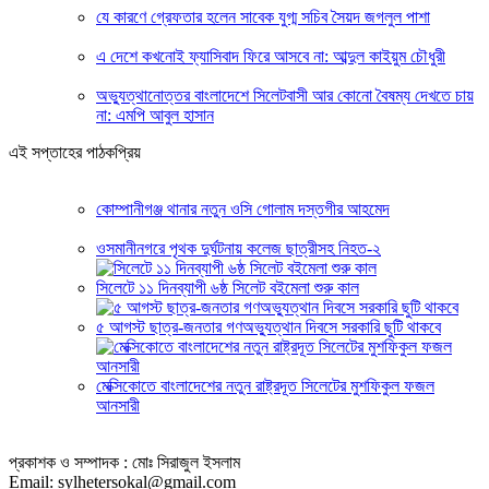
যে কারণে গ্রেফতার হলেন সাবেক যুগ্ম সচিব সৈয়দ জগলুল পাশা
এ দেশে কখনোই ফ্যাসিবাদ ফিরে আসবে না: আব্দুল কাইয়ুম চৌধুরী
অভ্যুত্থানোত্তর বাংলাদেশে সিলেটবাসী আর কোনো বৈষম্য দেখতে চায়
না: এমপি আবুল হাসান
এই সপ্তাহের পাঠকপ্রিয়
কোম্পানীগঞ্জ থানার নতুন ওসি গোলাম দস্তগীর আহমেদ
ওসমানীনগরে পৃথক দুর্ঘটনায় কলেজ ছাত্রীসহ নিহত-২
সিলেটে ১১ দিনব্যাপী ৬ষ্ঠ সিলেট বইমেলা শুরু কাল
৫ আগস্ট ছাত্র-জনতার গণঅভ্যুত্থান দিবসে সরকারি ছুটি থাকবে
মেক্সিকোতে বাংলাদেশের নতুন রাষ্ট্রদূত সিলেটের মুশফিকুল ফজল
আনসারী
প্রকাশক ও সম্পাদক : মোঃ সিরাজুল ইসলাম
Email: sylhetersokal@gmail.com