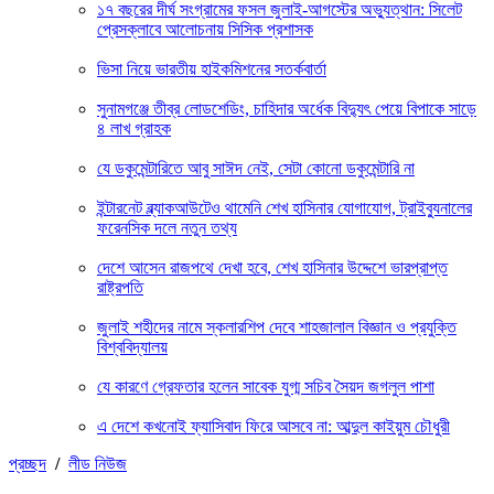
১৭ বছরের দীর্ঘ সংগ্রামের ফসল জুলাই-আগস্টের অভ্যুত্থান: সিলেট
প্রেসক্লাবে আলোচনায় সিসিক প্রশাসক
ভিসা নিয়ে ভারতীয় হাইকমিশনের সতর্কবার্তা
সুনামগঞ্জে তীব্র লোডশেডিং, চাহিদার অর্ধেক বিদ্যুৎ পেয়ে বিপাকে সাড়ে
৪ লাখ গ্রাহক
যে ডকুমেন্টারিতে আবু সাঈদ নেই, সেটা কোনো ডকুমেন্টারি না
ইন্টারনেট ব্ল্যাকআউটেও থামেনি শেখ হাসিনার যোগাযোগ, ট্রাইব্যুনালের
ফরেনসিক দলে নতুন তথ্য
দেশে আসেন রাজপথে দেখা হবে, শেখ হাসিনার উদ্দেশে ভারপ্রাপ্ত
রাষ্ট্রপতি
জুলাই শহীদের নামে স্কলারশিপ দেবে শাহজালাল বিজ্ঞান ও প্রযুক্তি
বিশ্ববিদ্যালয়
যে কারণে গ্রেফতার হলেন সাবেক যুগ্ম সচিব সৈয়দ জগলুল পাশা
এ দেশে কখনোই ফ্যাসিবাদ ফিরে আসবে না: আব্দুল কাইয়ুম চৌধুরী
প্রচ্ছদ
/
লীড নিউজ