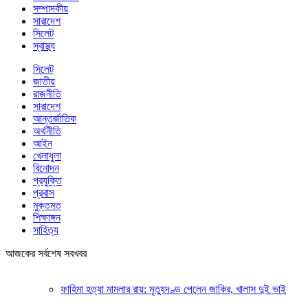
সম্পাদকীয়
সারাদেশ
সিলেট
স্বাস্থ্য
সিলেট
জাতীয়
রাজনীতি
সারাদেশ
আন্তর্জাতিক
অর্থনীতি
আইন
খেলাধুলা
বিনোদন
প্রযুক্তি
প্রবাস
মুক্তমত
শিক্ষাঙ্গন
সাহিত্য
আজকের সর্বশেষ সবখবর
ফাহিমা হত্যা মামলার রায়: মৃত্যুদণ্ড পেলেন জাকির, খালাস দুই ভাই