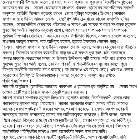
মেলার সমাপনী উপলক্ষে আলোচনা সভা, সম্মানা প্রদান ও পুরস্কার বিতরণীর অনুষ্ঠানের
আয়োজন করা হয়। সারেগ চেয়ারম্যান মাওলানা খায়রুল হোসেনের সভাপতিত্বে সমাপনী
অনুষ্ঠানে-অতিথি হিসেবে বক্তব্য রাখেন- জেলা ক্রীড়া সংস্থার (ডিএসএ) সাধারণ
সম্পাদক মাহি উদ্দিন আহমদ সেলিম , মেট্রোপলিটন চেম্বারের সাবেক সভাপতি হাসিন
আহমদ, মেট্রোপলিটন চেম্বারের পরিচালক ও সারেগ-এর সাবেক সাধারণ সম্পাদক মুহাম্মদ
মুনতাসির আলী। স্বাগত বক্তব্য রাখেন, সারেগ সাধারণ সম্পাদক সাধারণ সম্পাদক
মুহাম্মদ দিলওয়ার হোসাইন। অন্যদের মধ্যে উপস্থিত ছিলেন, মাওলানা নেহাল আহমেদ,
মাওলানা তাজুল ইসলাম, শাহ আশিকুর রহমান, হুরায়রা ইফফাত হোসেন প্রমুখ।
ডিএসএ সাধারণ সম্পাদক মাহি উদ্দিন আহমদ সেলিম বলেন, আবাসন মানুষের সারা জীবনের
স্বপ্ন। সিলেটের আবাসন ব্যবসায়ীরা মানুষের এই স্বপ্ন পূরণেরই চেষ্টা চালাচ্ছেন।
মেলার মাধ্যমে ক্রেতাদের মধ্যে যে উৎসাহ-উদ্দীপনার সৃষ্টি হয়েছে সেটা ধরে রাখতে হবে।
মুহাম্মদ মুনতাসির আলী বলেন, কোভিড পরবর্তী রাশিয়া-ইউক্রেন যুদ্ধের কারণে পুরো
বিশ্বের অর্থনীতি অনেকটা চাপে রয়েছে। বাংলাদেশও এর বাইরে নেই। এরপরও মেলায়
ক্রেতাদের উপস্থিতি উৎসাহব্যঞ্জক। আমরা ক্রেতাদের আস্থা ধরে রাখতে
প্রতিশ্রæতিবদ্ধ।
সমাপনী অনুষ্ঠানে প্রকাশিত স্মারকের প্রকাশনা ও র‌্যাফেল ড্র অনুষ্ঠিত হয়। মেলায় অংশ
নেওয়া ১৫টি প্রতিষ্ঠানকে সম্মানা ক্রেষ্ট প্রদান করা হয়।
সারেগ সাধারণ সম্পাদক মুহাম্মদ দিলওয়ার হোসাইন জানান, তিনদিনব্যাপী মেলায় তারা
গ্রাহকদের ব্যাপক সাড়া পেয়েছেন। প্রচার-প্রচারণার কারণে দেশের বাইরে থেকেও
অনেক ক্রেতা প্লট-ফ্ল্যাট ক্রয়ের আগ্রহ প্রকাশ করেছেন। মেলায় অংশগ্রহণকারী
স্টলসমূহে অনেক কাস্টমারই তাদের নাম তালিকাভুক্ত করেছেন। তিনি বলেন, আবাসন
শিল্পে ক্রেতা-বিক্রেতার মধ্যে যে সমন্বয়হীনতা ছিল, মেলার মাধ্যমে তা অনেকটাই দূর
হয়েছে। এর মাধ্যমে দেশে-বিদেশে প্লট-ফ্ল্যাটের নতুন গ্রাহক তৈরী হবে। বিদ্যমান
অর্থনৈতিক পরিস্থিতির মধ্যেও মেলা অনেকটাই সফল বলে তার দাবি।
প্রসঙ্গত, মেলায় আর্ক রিয়েল এস্টেট প্রাইভেট লিমিটেড, আপন এসোসিয়েটস, হলি