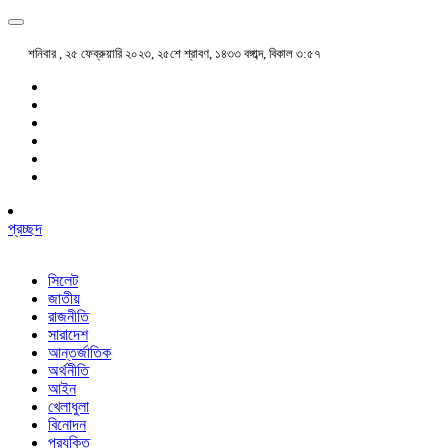
শনিবার , ২৫ ফেব্রুয়ারি ২০২৩, ২৫শে শ্রাবণ, ১৪৩৩ বঙ্গাব্দ, বিকাল ৩:৫৭
প্রচ্ছদ
সিলেট
জাতীয়
রাজনীতি
সারাদেশ
আন্তর্জাতিক
অর্থনীতি
আইন
খেলাধুলা
বিনোদন
প্রযুক্তি