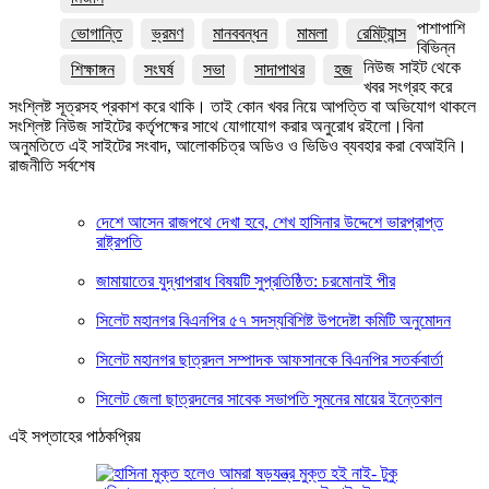
পাশাপাশি
ভোগান্তি
ভ্রমণ
মানববন্ধন
মামলা
রেমিট্যান্স
বিভিন্ন
নিউজ সাইট থেকে
শিক্ষাঙ্গন
সংঘর্ষ
সভা
সাদাপাথর
হজ
খবর সংগ্রহ করে
সংশ্লিষ্ট সূত্রসহ প্রকাশ করে থাকি। তাই কোন খবর নিয়ে আপত্তি বা অভিযোগ থাকলে
সংশ্লিষ্ট নিউজ সাইটের কর্তৃপক্ষের সাথে যোগাযোগ করার অনুরোধ রইলো।বিনা
অনুমতিতে এই সাইটের সংবাদ, আলোকচিত্র অডিও ও ভিডিও ব্যবহার করা বেআইনি।
রাজনীতি সর্বশেষ
দেশে আসেন রাজপথে দেখা হবে, শেখ হাসিনার উদ্দেশে ভারপ্রাপ্ত
রাষ্ট্রপতি
জামায়াতের যুদ্ধাপরাধ বিষয়টি সুপ্রতিষ্ঠিত: চরমোনাই পীর
সিলেট মহানগর বিএনপির ৫৭ সদস্যবিশিষ্ট উপদেষ্টা কমিটি অনুমোদন
সিলেট মহানগর ছাত্রদল সম্পাদক আফসানকে বিএনপির সতর্কবার্তা
সিলেট জেলা ছাত্রদলের সাবেক সভাপতি সুমনের মায়ের ইন্তেকাল
এই সপ্তাহের পাঠকপ্রিয়