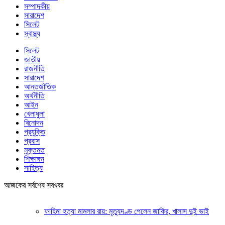
সম্পাদকীয়
সারাদেশ
সিলেট
স্বাস্থ্য
সিলেট
জাতীয়
রাজনীতি
সারাদেশ
আন্তর্জাতিক
অর্থনীতি
আইন
খেলাধুলা
বিনোদন
প্রযুক্তি
প্রবাস
মুক্তমত
শিক্ষাঙ্গন
সাহিত্য
আজকের সর্বশেষ সবখবর
ফাহিমা হত্যা মামলার রায়: মৃত্যুদণ্ড পেলেন জাকির, খালাস দুই ভাই