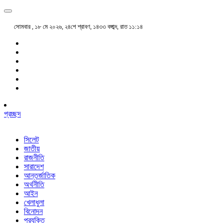
সোমবার , ১৮ মে ২০২৬, ২৪শে শ্রাবণ, ১৪৩৩ বঙ্গাব্দ, রাত ১১:১৪
প্রচ্ছদ
সিলেট
জাতীয়
রাজনীতি
সারাদেশ
আন্তর্জাতিক
অর্থনীতি
আইন
খেলাধুলা
বিনোদন
প্রযুক্তি