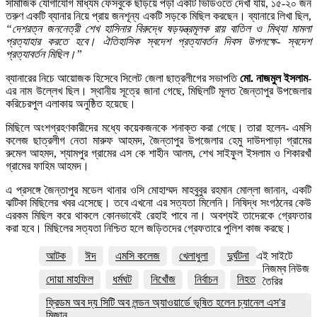
সামাজিক যোগাযোগ মাধ্যম ফেসবুকে ছড়িয়ে পড়া একটি ভিডিওতে দেখা যায়, ১৫-২০ জন
তরুণ একটি ব্যানার নিয়ে প্রায় জনশূন্য একটি সড়কে মিছিল করছেন। ব্যানারে লিখা ছিল,
“দেশরত্ন জননেত্রী শেখ হাসিনার বিরুদ্ধে ষড়যন্ত্রমূলক রায় বাতিল ও মিথ্যা মামলা
প্রত্যাহার করতে হবে। ঐতিহাসিক স্বদেশ প্রত্যাবর্তন দিবস উপলক্ষে- স্বদেশ
প্রত্যাবর্তন মিছিল।”
ব্যানারের নিচে আয়োজক হিসেবে সিলেট জেলা ছাত্রলীগের সভাপতি
মো. নাজমুল ইসলাম
-
এর নাম উল্লেখ ছিল। স্থানীয় সূত্রে জানা গেছে, মিছিলটি মূলত জৈন্তাপুর উপজেলার
করিচেরপুল এলাকায় অনুষ্ঠিত হয়েছে।
মিছিলে অংশগ্রহণকারীদের মধ্যে কয়েকজনকে শনাক্ত করা গেছে। তারা হলেন- এমসি
কলেজ ছাত্রলীগ নেতা মারুফ আহমদ, জৈন্তাপুর উপজেলার হেমু দাউদপাড়া গ্রামের
রুমেল আহমদ, শ্যামপুর গ্রামের এস কে শাহীন আলম, শেখ সাইফুল ইসলাম ও শিকারখাঁ
গ্রামের ফাহিম আহমদ।
এ প্রসঙ্গে জৈন্তাপুর মডেল থানার ওসি মোহাম্মদ মাহবুবুর রহমান মোল্লা জানান, একটি
ঝটিকা মিছিলের খবর এসেছে। তবে এখনো এর সত্যতা মিলেনি। নিষিদ্ধ সংগঠনের কেউ
এরকম মিছিল করে থাকলে কোনভাবেই রেহাই পাবে না। অবশ্যই তাদেরকে গ্রেফতার
করা হবে। মিছিলের সত্যতা নিশ্চিত হলে জড়িতদের গ্রেফতারে পুলিশ কাজ করছে।
আটক
ঈদ
এমসি কলেজ
খেলাধুলা
দুর্ঘটনা
এই সাইটে
নিজম্ব নিউজ
দোয়া মাহফিল
ধর্মঘট
নিখোঁজ
নির্বাচন
নিহত
তৈরির
ফ্রিডম অব দ্য সিটি অব লন্ডন অ্যাওয়ার্ডে ভূষিত হলেন চ্যানেল এস'র
মিজান