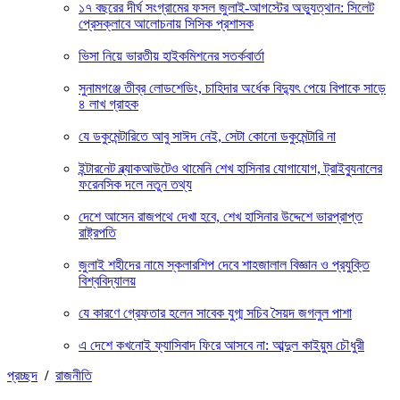
১৭ বছরের দীর্ঘ সংগ্রামের ফসল জুলাই-আগস্টের অভ্যুত্থান: সিলেট
প্রেসক্লাবে আলোচনায় সিসিক প্রশাসক
ভিসা নিয়ে ভারতীয় হাইকমিশনের সতর্কবার্তা
সুনামগঞ্জে তীব্র লোডশেডিং, চাহিদার অর্ধেক বিদ্যুৎ পেয়ে বিপাকে সাড়ে
৪ লাখ গ্রাহক
যে ডকুমেন্টারিতে আবু সাঈদ নেই, সেটা কোনো ডকুমেন্টারি না
ইন্টারনেট ব্ল্যাকআউটেও থামেনি শেখ হাসিনার যোগাযোগ, ট্রাইব্যুনালের
ফরেনসিক দলে নতুন তথ্য
দেশে আসেন রাজপথে দেখা হবে, শেখ হাসিনার উদ্দেশে ভারপ্রাপ্ত
রাষ্ট্রপতি
জুলাই শহীদের নামে স্কলারশিপ দেবে শাহজালাল বিজ্ঞান ও প্রযুক্তি
বিশ্ববিদ্যালয়
যে কারণে গ্রেফতার হলেন সাবেক যুগ্ম সচিব সৈয়দ জগলুল পাশা
এ দেশে কখনোই ফ্যাসিবাদ ফিরে আসবে না: আব্দুল কাইয়ুম চৌধুরী
প্রচ্ছদ
/
রাজনীতি