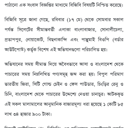
পাঠানো এক সংবাদ বিজ্ঞপ্তির মাধ্যমে বিজিবি বিষয়টি নিশ্চিত করেছে।
বিজিবি সূত্রে জানা গেছে, রবিবার (১৭ মে) থেকে সোমবার সকাল
পর্যন্ত সিলেটের সীমান্তবর্তী এলাকা বাংলাবাজার, সোনালীচেলা,
প্রতাপপুর, নোয়াকোট, বিছনাকান্দি এবং পান্থুমাই বিওপি (বর্ডার
আউটপোস্ট) কর্তৃক বিশেষ এই অভিযানগুলো পরিচালিত হয়।
অভিযানের সময় সীমান্ত দিয়ে অবৈধভাবে আসা ও বাংলাদেশ থেকে
পাচারের সময় নিম্নলিখিত পণ্যসমূহ জব্দ করা হয়। বিপুল পরিমাণ
ভারতীয় জিরা, সিটি গোল্ড চেইন ও ফেস পাউডার, চিংড়ির রেনু ও
চিনি, বাংলাদেশ থেকে পাচারের উদ্দেশ্যে নেওয়া চানাচুর। আটককৃত
এই সকল মালামালের আনুমানিক বাজারমূল্য ধরা হয়েছে ১ কোটি ৮৫
লাখ ৩৪ হাজার ৯০০ টাকা।