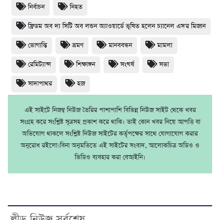
নির্বাচন
নিহত
ফ্রিডম অব দ্য সিটি অব লন্ডন অ্যাওয়ার্ডে ভূষিত হলেন চ্যানেল এস'র মিজান
ভোগান্তি
ভ্রমণ
মানববন্ধন
মামলা
রেমিট্যান্স
শিক্ষাঙ্গন
সংঘর্ষ
সভা
সাদাপাথর
হজ
এই সাইটে নিজম্ব নিউজ তৈরির পাশাপাশি বিভিন্ন নিউজ সাইট থেকে খবর
সংগ্রহ করে সংশ্লিষ্ট সূত্রসহ প্রকাশ করে থাকি। তাই কোন খবর নিয়ে আপত্তি বা
অভিযোগ থাকলে সংশ্লিষ্ট নিউজ সাইটের কর্তৃপক্ষের সাথে যোগাযোগ করার
অনুরোধ রইলো।বিনা অনুমতিতে এই সাইটের সংবাদ, আলোকচিত্র অডিও ও
ভিডিও ব্যবহার করা বেআইনি।
লীড নিউজ সর্বশেষ