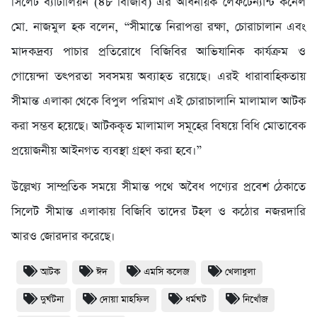
সিলেট ব্যাটালিয়ন (৪৮ বিজিবি) এর অধিনায়ক লেফটেন্যান্ট কর্নেল
মো. নাজমুল হক বলেন, “সীমান্তে নিরাপত্তা রক্ষা, চোরাচালান এবং
মাদকদ্রব্য পাচার প্রতিরোধে বিজিবির আভিযানিক কার্যক্রম ও
গোয়েন্দা তৎপরতা সবসময় অব্যাহত রয়েছে। এরই ধারাবাহিকতায়
সীমান্ত এলাকা থেকে বিপুল পরিমাণ এই চোরাচালানি মালামাল আটক
করা সম্ভব হয়েছে। আটককৃত মালামাল সমূহের বিষয়ে বিধি মোতাবেক
প্রয়োজনীয় আইনগত ব্যবস্থা গ্রহণ করা হবে।”
উল্লেখ্য সাম্প্রতিক সময়ে সীমান্ত পথে অবৈধ পণ্যের প্রবেশ ঠেকাতে
সিলেট সীমান্ত এলাকায় বিজিবি তাদের টহল ও কঠোর নজরদারি
আরও জোরদার করেছে।
আটক
ঈদ
এমসি কলেজ
খেলাধুলা
দুর্ঘটনা
দোয়া মাহফিল
ধর্মঘট
নিখোঁজ