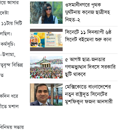
 নিয়ে আসার
ওসমানীনগরে পৃথক
দুর্ঘটনায় কলেজ ছাত্রীসহ
েষ্টা
নিহত-২
 ১১টায় সিটি
সিলেটে ১১ দিনব্যাপী ৬ষ্ঠ
 চলছিল।
সিলেট বইমেলা শুরু কাল
র্মসূচি।
ম-উলামা,
৫ আগস্ট ছাত্র-জনতার
ৃবৃন্দ বিভিন্ন
গণঅভ্যুত্থান দিবসে সরকারি
ছুটি থাকবে
রত
মেক্সিকোতে বাংলাদেশের
নতুন রাষ্ট্রদূত সিলেটের
েকদিন ধরে
মুশফিকুল ফজল আনসারী
গরীতে মশাল
তবিনিময় সভায়