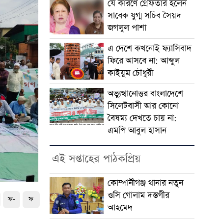
যে কারণে গ্রেফতার হলেন
সাবেক যুগ্ম সচিব সৈয়দ
জগলুল পাশা
এ দেশে কখনোই ফ্যাসিবাদ
ফিরে আসবে না: আব্দুল
কাইয়ুম চৌধুরী
অভ্যুত্থানোত্তর বাংলাদেশে
সিলেটবাসী আর কোনো
বৈষম্য দেখতে চায় না:
এমপি আবুল হাসান
এই সপ্তাহের পাঠকপ্রিয়
কোম্পানীগঞ্জ থানার নতুন
ওসি গোলাম দস্তগীর
ফ-
ফ
আহমেদ