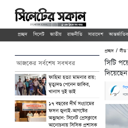
প্রচ্ছদ
সিলেট
জাতীয়
রাজনীতি
সারাদেশ
আন্তর্জাতি
প্রচ্ছদ
/
লীড
সিটি পয়
আজকের সর্বশেষ সবখবর
দিয়েছেন 
ফাহিমা হত্যা মামলার রায়:
মৃত্যুদণ্ড পেলেন জাকির,
সিল
খালাস দুই ভাই
নভে
১৭ বছরের দীর্ঘ সংগ্রামের
ফসল জুলাই-আগস্টের
অভ্যুত্থান: সিলেট প্রেসক্লাবে
আলোচনায় সিসিক প্রশাসক