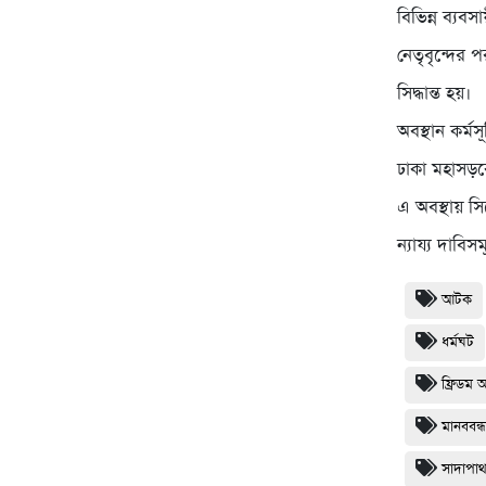
বিভিন্ন ব্যব
নেতৃবৃন্দের 
সিদ্ধান্ত হয়।
অবস্থান কর্
ঢাকা মহাসড়ক
এ অবস্থায় স
ন্যায্য দাব
আটক
ধর্মঘট
ফ্রিডম 
মানববন্
সাদাপা