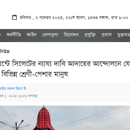
রবিবার , ২ নভেম্বর ২০২৫, ২২শে শ্রাবণ, ১৪৩৩ বঙ্গাব্দ, রাত ৮:০০
ক
অর্থনীতি
আইন
খেলাধুলা
বিনোদন
প্রযুক্তি
প্রবাস
মুক্তম
 নিউজ
েন্টে সিলেটের ন্যায্য দাবি আদায়ের আন্দোলনে য
বিভিন্ন শ্রেণী-পেশার মানুষ
েটের সকাল রিপো র্ট:
ম্বর ২, ২০২৫ ১২:৫২ অপরাহ্ণ