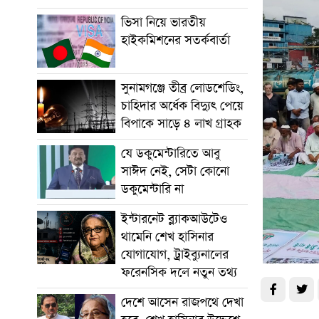
ভিসা নিয়ে ভারতীয়
হাইকমিশনের সতর্কবার্তা
সুনামগঞ্জে তীব্র লোডশেডিং,
চাহিদার অর্ধেক বিদ্যুৎ পেয়ে
বিপাকে সাড়ে ৪ লাখ গ্রাহক
যে ডকুমেন্টারিতে আবু
সাঈদ নেই, সেটা কোনো
ডকুমেন্টারি না
ইন্টারনেট ব্ল্যাকআউটেও
থামেনি শেখ হাসিনার
যোগাযোগ, ট্রাইব্যুনালের
ফরেনসিক দলে নতুন তথ্য
দেশে আসেন রাজপথে দেখা