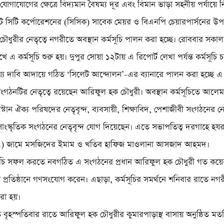
োগাযোগের ক্ষেত্রে বিদ্যমান বৈষম্য দূর এবং বিমান ভাড়া সহনীয় পর্যায়ে
ট সিটি কর্পোরেশনের (সিসিক) সাবেক মেয়র ও বিএনপি চেয়ারপার্সনের উপদ
ধুরীর নেতৃত্বে নগরীতে অবস্থান কর্মসূচি পালন করা হচ্ছে। রোববার সকাল
ুখে এ কর্মসূচি শুরু হয়। দুপুর সোয়া ১২টায় এ রিপোর্ট লেখা পর্যন্ত কর্মসূচি
য্য দাবি আদায়ে গঠিত ‘সিলেট আন্দোলন’-এর ব্যানারে পালন করা হচ্ছে এ ক
গঠনটির নেতৃত্বে রয়েছেন আরিফুল হক চৌধুরী। অবস্থান কর্মসূচিতে আলে
খ্রিস্টান ঐক্য পরিষদের নেতৃবৃন্দ, ব্যবসায়ী, শিক্ষাবিদ, পেশাজীবী সংগঠনের নেত
াংস্কৃতিক সংগঠনের নেতৃবৃন্দ যোগ দিয়েছেন। এতে সভাপতিত্ব দরগাহে হয
.) জামে মসজিদের ইমাম ও খতিব হাফিজ মাওলানা আসজাদ আহমদ।
মসূচি সফল করতে নবগঠিত এ সংগঠনের প্রধান আরিফুল হক চৌধুরী গত কয়
ন প্রতিষ্ঠানে গণসংযোগ করেন। এছাড়া, কর্মসূচির সমর্থনে শনিবার রাতে ন
রা হয়।
ৃহস্পতিবার রাতে আরিফুল হক চৌধুরীর কুমারপাড়াস্থ বাসায় অনুষ্ঠিত ম