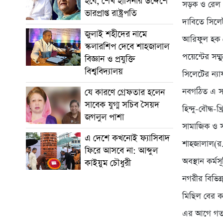
হবে, শেখ হাসিনার উদ্দেশে
সড়ক ও রেল য
ভারপ্রাপ্ত রাষ্ট্রপতি
দাবিতে সিলে
জুলাই শহীদের নামে
আরিফুল হক চৌ
স্কলারশিপ দেবে শাহজালাল
পয়েন্টের সম্ম
বিজ্ঞান ও প্রযুক্তি
বিশ্ববিদ্যালয়
সিলেটের ন্যা
নবগঠিত এ সং
যে কারণে গ্রেফতার হলেন
সাবেক যুগ্ম সচিব সৈয়দ
হিন্দু-বৌদ্ধ-
জগলুল পাশা
সামাজিক ও স
এ দেশে কখনোই ফ্যাসিবাদ
শাহজালাল(র
ফিরে আসবে না: আব্দুল
অবস্থান কর্
কাইয়ুম চৌধুরী
নগরীর বিভিন্
মিছিল বের ক
এর আগে গত ব