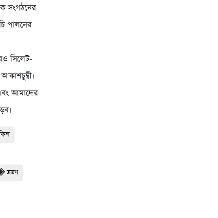
রমিক সংগঠনের
ূচি পালনের
রেও সিলেট-
আকাশচুম্বী।
ে এবং আমাদের
াড়ব।
হফিল
ভ্রমণ