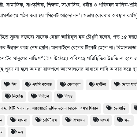
সায়ী. সামাজিক, সাংস্কৃতিক, শিক্ষক, সাংবাদিক, ধর্মীয় ও পরিবহন মালিক-শ্
পরামর্শক্রমে গঠন করা হয় ‘সিলেট আন্দোলন’। সভায় রোববার অবস্থান কর্মস
মসূচিতে সূচনা বক্তব্যে সাবেক মেয়র আরিফুল হক চৌধুরী বলেন, গত ১৫ বছ
ের উন্নয়ন কাজ শেষ হয়নি। অনলাইনে রেলের টিকেট মেলে না। বিমানভাড়া 
িলেটের মানুষের নাভিশ^াস উঠেছে। অবিলম্বে পরিস্থিতির উন্নতি না হল
িসমূহ পূরণ না হলে আমরা রাজপথে আন্দোলনের মাধ্যমে দাবি আদায় করে ছ
ঈদ
এমসি কলেজ
খেলাধুলা
দুর্ঘটনা
দোয়া মা
নিখোঁজ
নির্বাচন
নিহত
অব দ্য সিটি অব লন্ডন অ্যাওয়ার্ডে ভূষিত হলেন চ্যানেল এস'র মিজান
ভোগান্তি
ধন
মামলা
রেমিট্যান্স
শিক্ষাঙ্গন
সংঘর্ষ
সভা
থর
হজ