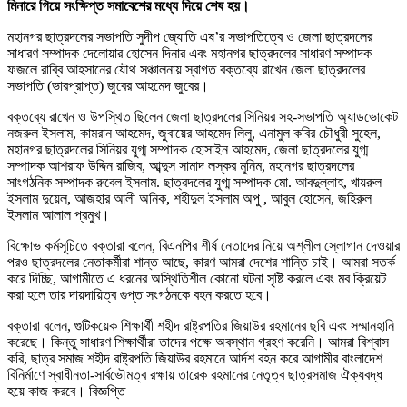
মিনারে গিয়ে সংক্ষিপ্ত সমাবেশের মধ্যে দিয়ে শেষ হয়।
মহানগর ছাত্রদলের সভাপতি সুদীপ জ্যোতি এষ’র সভাপতিত্বে ও জেলা ছাত্রদলের
সাধারণ সম্পাদক দেলোয়ার হোসেন দিনার এবং মহানগর ছাত্রদলের সাধারণ সম্পাদক
ফজলে রাব্বি আহসানের যৌথ সঞ্চালনায় স্বাগত বক্তব্যে রাখেন জেলা ছাত্রদলের
সভাপতি (ভারপ্রাপ্ত) জুবের আহমেদ জুবের।
বক্তব্যে রাখেন ও উপস্থিত ছিলেন জেলা ছাত্রদলের সিনিয়র সহ-সভাপতি অ্যাডভোকেট
নজরুল ইসলাম, কামরান আহমেদ, জুবায়ের আহমেদ লিলু, এনামুল কবির চৌধুরী সুহেল,
মহানগর ছাত্রদলের সিনিয়র যুগ্ম সম্পাদক হোসাইন আহমেদ, জেলা ছাত্রদলের যুগ্ম
সম্পাদক আশরাফ উদ্দিন রাজিব, আব্দুস সামাদ লস্কর মুনিম, মহানগর ছাত্রদলের
সাংগঠনিক সম্পাদক রুবেল ইসলাম. ছাত্রদলের যুগ্ম সম্পাদক মো. আবদুল্লাহ, খায়রুল
ইসলাম দুয়েল, আজহার আলী অনিক, শহীদুল ইসলাম অপু , আবুল হোসেন, জহিরুল
ইসলাম আলাল প্রমুখ।
বিক্ষোভ কর্মসূচিতে বক্তারা বলেন, বিএনপির শীর্ষ নেতাদের নিয়ে অশ্লীল স্লোগান দেওয়ার
পরও ছাত্রদলের নেতাকর্মীরা শান্ত আছে, কারণ আমরা দেশের শান্তি চাই। আমরা সতর্ক
করে দিচ্ছি, আগামীতে এ ধরনের অস্থিতিশীল কোনো ঘটনা সৃষ্টি করলে এবং মব ক্রিয়েট
করা হলে তার দায়দায়িত্ব গুপ্ত সংগঠনকে বহন করতে হবে।
বক্তারা বলেন, গুটিকয়েক শিক্ষার্থী শহীদ রাষ্ট্রপতির জিয়াউর রহমানের ছবি এবং সম্মানহানি
করেছে। কিন্তু সাধারণ শিক্ষার্থীরা তাদের পক্ষে অবস্থান গ্রহণ করেনি। আমরা বিশ্বাস
করি, ছাত্র সমাজ শহীদ রাষ্ট্রপতি জিয়াউর রহমানে আর্দশ বহন করে আগামীর বাংলাদেশ
বিনির্মাণে স্বাধীনতা-সার্বভৌমত্ব রক্ষায় তারেক রহমানের নেতৃত্ব ছাত্রসমাজ ঐক্যবদ্ধ
হয়ে কাজ করবে। বিজ্ঞপ্তি