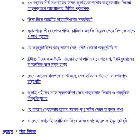
১৭ বছরের দীর্ঘ সংগ্রামের ফসল জুলাই-আগস্টের অভ্যুত্থান: সিলেট
প্রেসক্লাবে আলোচনায় সিসিক প্রশাসক
ভিসা নিয়ে ভারতীয় হাইকমিশনের সতর্কবার্তা
সুনামগঞ্জে তীব্র লোডশেডিং, চাহিদার অর্ধেক বিদ্যুৎ পেয়ে বিপাকে সাড়ে
৪ লাখ গ্রাহক
যে ডকুমেন্টারিতে আবু সাঈদ নেই, সেটা কোনো ডকুমেন্টারি না
ইন্টারনেট ব্ল্যাকআউটেও থামেনি শেখ হাসিনার যোগাযোগ, ট্রাইব্যুনালের
ফরেনসিক দলে নতুন তথ্য
দেশে আসেন রাজপথে দেখা হবে, শেখ হাসিনার উদ্দেশে ভারপ্রাপ্ত
রাষ্ট্রপতি
জুলাই শহীদের নামে স্কলারশিপ দেবে শাহজালাল বিজ্ঞান ও প্রযুক্তি
বিশ্ববিদ্যালয়
যে কারণে গ্রেফতার হলেন সাবেক যুগ্ম সচিব সৈয়দ জগলুল পাশা
এ দেশে কখনোই ফ্যাসিবাদ ফিরে আসবে না: আব্দুল কাইয়ুম চৌধুরী
প্রচ্ছদ
/
লীড নিউজ