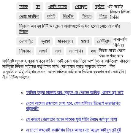
আটক
ঈদ
এমসি কলেজ
খেলাধুলা
দুর্ঘটনা
এই সাইটে
নিজম্ব নিউজ
দোয়া মাহফিল
ধর্মঘট
নিখোঁজ
নির্বাচন
নিহত
তৈরির
ফ্রিডম অব দ্য সিটি অব লন্ডন অ্যাওয়ার্ডে ভূষিত হলেন চ্যানেল এস'র
মিজান
পাশাপাশি
ভোগান্তি
ভ্রমণ
মানববন্ধন
মামলা
রেমিট্যান্স
বিভিন্ন
নিউজ সাইট থেকে
শিক্ষাঙ্গন
সংঘর্ষ
সভা
সাদাপাথর
হজ
খবর সংগ্রহ করে
সংশ্লিষ্ট সূত্রসহ প্রকাশ করে থাকি। তাই কোন খবর নিয়ে আপত্তি বা অভিযোগ থাকলে
সংশ্লিষ্ট নিউজ সাইটের কর্তৃপক্ষের সাথে যোগাযোগ করার অনুরোধ রইলো।বিনা
অনুমতিতে এই সাইটের সংবাদ, আলোকচিত্র অডিও ও ভিডিও ব্যবহার করা বেআইনি।
লীড নিউজ সর্বশেষ
ফাহিমা হত্যা মামলার রায়: মৃত্যুদণ্ড পেলেন জাকির, খালাস দুই ভাই
দেশে আসেন রাজপথে দেখা হবে, শেখ হাসিনার উদ্দেশে ভারপ্রাপ্ত
রাষ্ট্রপতি
যে কারণে গ্রেফতার হলেন সাবেক যুগ্ম সচিব সৈয়দ জগলুল পাশা
এ দেশে কখনোই ফ্যাসিবাদ ফিরে আসবে না: আব্দুল কাইয়ুম চৌধুরী