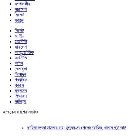
সম্পাদকীয়
সারাদেশ
সিলেট
স্বাস্থ্য
সিলেট
জাতীয়
রাজনীতি
সারাদেশ
আন্তর্জাতিক
অর্থনীতি
আইন
খেলাধুলা
বিনোদন
প্রযুক্তি
প্রবাস
মুক্তমত
শিক্ষাঙ্গন
সাহিত্য
আজকের সর্বশেষ সবখবর
ফাহিমা হত্যা মামলার রায়: মৃত্যুদণ্ড পেলেন জাকির, খালাস দুই ভাই