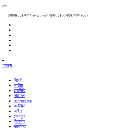
সোমবার , ১৪ জুলাই ২০২৫, ২৫শে শ্রাবণ, ১৪৩৩ বঙ্গাব্দ, সকাল ৮:৩১
প্রচ্ছদ
সিলেট
জাতীয়
রাজনীতি
সারাদেশ
আন্তর্জাতিক
অর্থনীতি
আইন
খেলাধুলা
বিনোদন
প্রযুক্তি