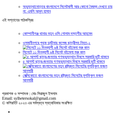
অভ্যুত্থানোত্তর বাংলাদেশে সিলেটবাসী আর কোনো বৈষম্য দেখতে চায়
না: এমপি আবুল হাসান
এই সপ্তাহের পাঠকপ্রিয়
কোম্পানীগঞ্জ থানার নতুন ওসি গোলাম দস্তগীর আহমেদ
ওসমানীনগরে পৃথক দুর্ঘটনায় কলেজ ছাত্রীসহ নিহত-২
সিলেটে ১১ দিনব্যাপী ৬ষ্ঠ সিলেট বইমেলা শুরু কাল
৫ আগস্ট ছাত্র-জনতার গণঅভ্যুত্থান দিবসে সরকারি ছুটি থাকবে
মেক্সিকোতে বাংলাদেশের নতুন রাষ্ট্রদূত সিলেটের মুশফিকুল ফজল
আনসারী
প্রকাশক ও সম্পাদক : মোঃ সিরাজুল ইসলাম
Email: sylhetersokal@gmail.com
© কপিরাইট ২০২৩ এর সর্বস্বত্ব স্বত্বাধিকার সংরক্ষিত