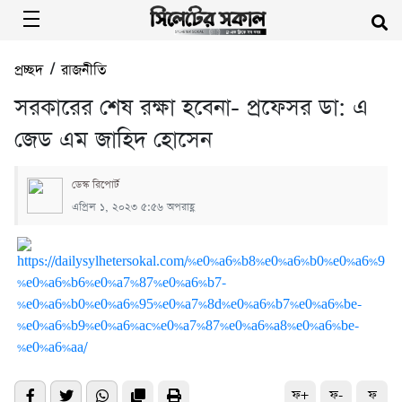
প্রচ্ছদ
/
রাজনীতি
সরকারের শেষ রক্ষা হবেনা- প্রফেসর ডা: এ
জেড এম জাহিদ হোসেন
ডেস্ক রিপোর্ট
এপ্রিল ১, ২০২৩ ৫:৫৬ অপরাহ্ণ
ফ+
ফ-
ফ