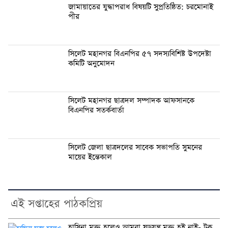
জামায়াতের যুদ্ধাপরাধ বিষয়টি সুপ্রতিষ্ঠিত: চরমোনাই
পীর
সিলেট মহানগর বিএনপির ৫৭ সদস্যবিশিষ্ট উপদেষ্টা
কমিটি অনুমোদন
সিলেট মহানগর ছাত্রদল সম্পাদক আফসানকে
বিএনপির সতর্কবার্তা
সিলেট জেলা ছাত্রদলের সাবেক সভাপতি সুমনের
মায়ের ইন্তেকাল
এই সপ্তাহের পাঠকপ্রিয়
হাসিনা মুক্ত হলেও আমরা ষড়যন্ত্র মুক্ত হই নাই- টুকু