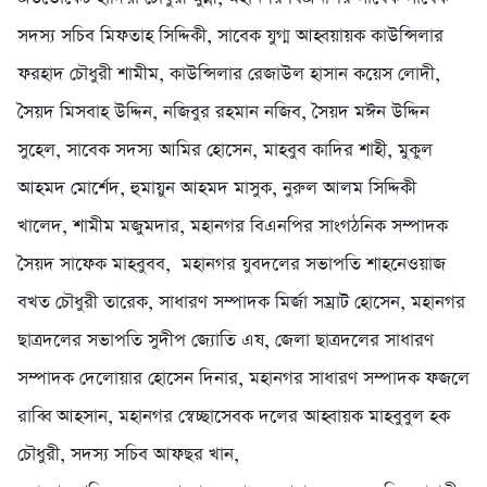
সদস্য সচিব মিফতাহ সিদ্দিকী, সাবেক যুগ্ম আহ্বয়ায়ক কাউন্সিলার
ফরহাদ চৌধুরী শামীম, কাউন্সিলার রেজাউল হাসান কয়েস লোদী,
সৈয়দ মিসবাহ উদ্দিন, নজিবুর রহমান নজিব, সৈয়দ মঈন উদ্দিন
সুহেল, সাবেক সদস্য আমির হোসেন, মাহবুব কাদির শাহী, মুকুল
আহমদ মোর্শেদ, হুমায়ুন আহমদ মাসুক, নুরুল আলম সিদ্দিকী
খালেদ, শামীম মজুমদার, মহানগর বিএনপির সাংগঠনিক সম্পাদক
সৈয়দ সাফেক মাহবুবব, মহানগর যুবদলের সভাপতি শাহনেওয়াজ
বখত চৌধুরী তারেক, সাধারণ সম্পাদক মির্জা সম্রাট হোসেন, মহানগর
ছাত্রদলের সভাপতি সুদীপ জ্যোতি এষ, জেলা ছাত্রদলের সাধারণ
সম্পাদক দেলোয়ার হোসেন দিনার, মহানগর সাধারণ সম্পাদক ফজলে
রাব্বি আহসান, মহানগর স্বেচ্ছাসেবক দলের আহ্বায়ক মাহবুবুল হক
চৌধুরী, সদস্য সচিব আফছর খান,