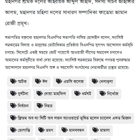
মহানগর শ্রমিক দলের আহ্বায়ক আব্দুল আহাদ, সদস্য সচিব জাহাঙ্গীর
আলম, মহানগর মহিলা দলের সাধারণ সম্পাদিকা ফাতেমা জামান
রোজী প্রমূখ।
সভাপতির বক্তব্যে মহানগর বিএনপির সভাপতি নাসিম হোসাইন বলেন, ফ্যাসিস্ট
সরকারের বিদায় ও মানুষের ভোটাধিকার প্রতিষ্ঠায় বিএনপির যুগপৎ আন্দোলন কর্মসূচি
চলছে। সিলেটে একই সময়ে কোর্ট পয়েন্টে আওয়ামী লীগের সমাবেশ চললেও
আমাদের কর্মসূচীতে বাধাঁ দেয়া হয়েছে। ফ্যাসিস্ট সরকারের বিরুদ্ধে গণতন্ত্র পুনরুদ্ধার
আন্দোলনে মহানগর বিএনপি অঙ্গ ও সহযোগি সংগঠনের নেতাকর্মীরা প্রস্তুত রয়েছে।
আটক
ঈদ
এমসি কলেজ
খেলাধুলা
দুর্ঘটনা
দোয়া মাহফিল
ধর্মঘট
নিখোঁজ
নির্বাচন
নিহত
ফ্রিডম অব দ্য সিটি অব লন্ডন অ্যাওয়ার্ডে ভূষিত হলেন চ্যানেল এস'র মিজান
ভোগান্তি
ভ্রমণ
মানববন্ধন
মামলা