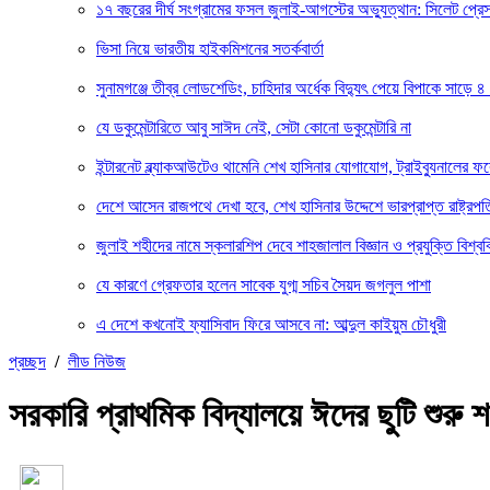
১৭ বছরের দীর্ঘ সংগ্রামের ফসল জুলাই-আগস্টের অভ্যুত্থান: সিলেট প্
ভিসা নিয়ে ভারতীয় হাইকমিশনের সতর্কবার্তা
সুনামগঞ্জে তীব্র লোডশেডিং, চাহিদার অর্ধেক বিদ্যুৎ পেয়ে বিপাকে সাড়ে ৪
যে ডকুমেন্টারিতে আবু সাঈদ নেই, সেটা কোনো ডকুমেন্টারি না
ইন্টারনেট ব্ল্যাকআউটেও থামেনি শেখ হাসিনার যোগাযোগ, ট্রাইব্যুনালের 
দেশে আসেন রাজপথে দেখা হবে, শেখ হাসিনার উদ্দেশে ভারপ্রাপ্ত রাষ্ট্রপত
জুলাই শহীদের নামে স্কলারশিপ দেবে শাহজালাল বিজ্ঞান ও প্রযুক্তি বিশ্বব
যে কারণে গ্রেফতার হলেন সাবেক যুগ্ম সচিব সৈয়দ জগলুল পাশা
এ দেশে কখনোই ফ্যাসিবাদ ফিরে আসবে না: আব্দুল কাইয়ুম চৌধুরী
প্রচ্ছদ
/
লীড নিউজ
সরকারি প্রাথমিক বিদ্যালয়ে ঈদের ছুটি শুরু শ