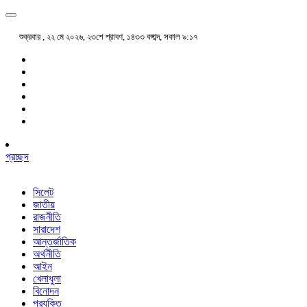
শুক্রবার , ২২ মে ২০২৬, ২৩শে শ্রাবণ, ১৪৩৩ বঙ্গাব্দ, সকাল ৯:১৭
প্রচ্ছদ
সিলেট
জাতীয়
রাজনীতি
সারাদেশ
আন্তর্জাতিক
অর্থনীতি
আইন
খেলাধুলা
বিনোদন
প্রযুক্তি