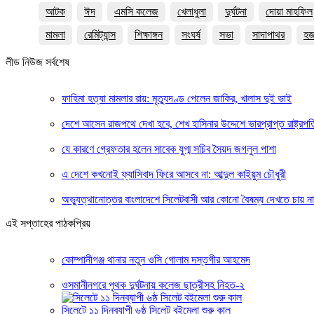
আটক
ঈদ
এমসি কলেজ
খেলাধুলা
দুর্ঘটনা
দোয়া মাহফিল
মামলা
রেমিট্যান্স
শিক্ষাঙ্গন
সংঘর্ষ
সভা
সাদাপাথর
হ
লীড নিউজ সর্বশেষ
ফাহিমা হত্যা মামলার রায়: মৃত্যুদণ্ড পেলেন জাকির, খালাস দুই ভাই
দেশে আসেন রাজপথে দেখা হবে, শেখ হাসিনার উদ্দেশে ভারপ্রাপ্ত রাষ্ট্রপত
যে কারণে গ্রেফতার হলেন সাবেক যুগ্ম সচিব সৈয়দ জগলুল পাশা
এ দেশে কখনোই ফ্যাসিবাদ ফিরে আসবে না: আব্দুল কাইয়ুম চৌধুরী
অভ্যুত্থানোত্তর বাংলাদেশে সিলেটবাসী আর কোনো বৈষম্য দেখতে চায় ন
এই সপ্তাহের পাঠকপ্রিয়
কোম্পানীগঞ্জ থানার নতুন ওসি গোলাম দস্তগীর আহমেদ
ওসমানীনগরে পৃথক দুর্ঘটনায় কলেজ ছাত্রীসহ নিহত-২
সিলেটে ১১ দিনব্যাপী ৬ষ্ঠ সিলেট বইমেলা শুরু কাল