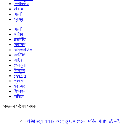
সম্পাদকীয়
সারাদেশ
সিলেট
স্বাস্থ্য
সিলেট
জাতীয়
রাজনীতি
সারাদেশ
আন্তর্জাতিক
অর্থনীতি
আইন
খেলাধুলা
বিনোদন
প্রযুক্তি
প্রবাস
মুক্তমত
শিক্ষাঙ্গন
সাহিত্য
আজকের সর্বশেষ সবখবর
ফাহিমা হত্যা মামলার রায়: মৃত্যুদণ্ড পেলেন জাকির, খালাস দুই ভাই