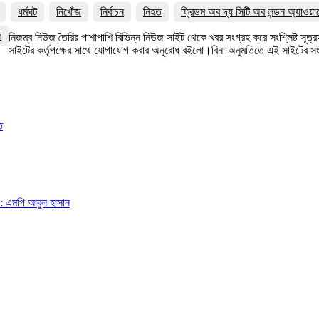
ধর্মঘট
নিখোঁজ
নির্বাচন
নিহত
ফ্রিডম অব দ্য সিটি অব লন্ডন অ্যাওয়া
জ
নিজম্ব নিউজ তৈরির পাশাপাশি বিভিন্ন নিউজ সাইট থেকে খবর সংগ্রহ করে সংশ্লিষ্ট সূ
সাইটের কর্তৃপক্ষের সাথে যোগাযোগ করার অনুরোধ রইলো।বিনা অনুমতিতে এই সাইটের 
ি
া: এমপি আবুল হাসান