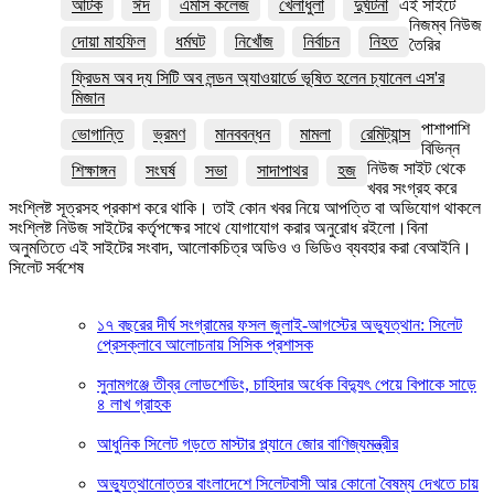
আটক
ঈদ
এমসি কলেজ
খেলাধুলা
দুর্ঘটনা
এই সাইটে
নিজম্ব নিউজ
দোয়া মাহফিল
ধর্মঘট
নিখোঁজ
নির্বাচন
নিহত
তৈরির
ফ্রিডম অব দ্য সিটি অব লন্ডন অ্যাওয়ার্ডে ভূষিত হলেন চ্যানেল এস'র
মিজান
পাশাপাশি
ভোগান্তি
ভ্রমণ
মানববন্ধন
মামলা
রেমিট্যান্স
বিভিন্ন
নিউজ সাইট থেকে
শিক্ষাঙ্গন
সংঘর্ষ
সভা
সাদাপাথর
হজ
খবর সংগ্রহ করে
সংশ্লিষ্ট সূত্রসহ প্রকাশ করে থাকি। তাই কোন খবর নিয়ে আপত্তি বা অভিযোগ থাকলে
সংশ্লিষ্ট নিউজ সাইটের কর্তৃপক্ষের সাথে যোগাযোগ করার অনুরোধ রইলো।বিনা
অনুমতিতে এই সাইটের সংবাদ, আলোকচিত্র অডিও ও ভিডিও ব্যবহার করা বেআইনি।
সিলেট সর্বশেষ
১৭ বছরের দীর্ঘ সংগ্রামের ফসল জুলাই-আগস্টের অভ্যুত্থান: সিলেট
প্রেসক্লাবে আলোচনায় সিসিক প্রশাসক
সুনামগঞ্জে তীব্র লোডশেডিং, চাহিদার অর্ধেক বিদ্যুৎ পেয়ে বিপাকে সাড়ে
৪ লাখ গ্রাহক
আধুনিক সিলেট গড়তে মাস্টার প্ল্যানে জোর বাণিজ্যমন্ত্রীর
অভ্যুত্থানোত্তর বাংলাদেশে সিলেটবাসী আর কোনো বৈষম্য দেখতে চায়