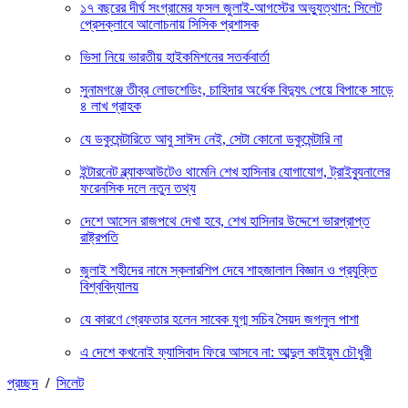
১৭ বছরের দীর্ঘ সংগ্রামের ফসল জুলাই-আগস্টের অভ্যুত্থান: সিলেট
প্রেসক্লাবে আলোচনায় সিসিক প্রশাসক
ভিসা নিয়ে ভারতীয় হাইকমিশনের সতর্কবার্তা
সুনামগঞ্জে তীব্র লোডশেডিং, চাহিদার অর্ধেক বিদ্যুৎ পেয়ে বিপাকে সাড়ে
৪ লাখ গ্রাহক
যে ডকুমেন্টারিতে আবু সাঈদ নেই, সেটা কোনো ডকুমেন্টারি না
ইন্টারনেট ব্ল্যাকআউটেও থামেনি শেখ হাসিনার যোগাযোগ, ট্রাইব্যুনালের
ফরেনসিক দলে নতুন তথ্য
দেশে আসেন রাজপথে দেখা হবে, শেখ হাসিনার উদ্দেশে ভারপ্রাপ্ত
রাষ্ট্রপতি
জুলাই শহীদের নামে স্কলারশিপ দেবে শাহজালাল বিজ্ঞান ও প্রযুক্তি
বিশ্ববিদ্যালয়
যে কারণে গ্রেফতার হলেন সাবেক যুগ্ম সচিব সৈয়দ জগলুল পাশা
এ দেশে কখনোই ফ্যাসিবাদ ফিরে আসবে না: আব্দুল কাইয়ুম চৌধুরী
প্রচ্ছদ
/
সিলেট