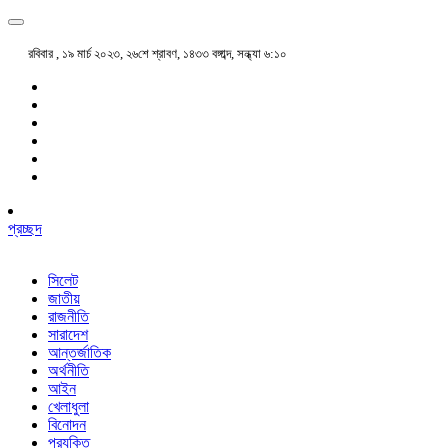
রবিবার , ১৯ মার্চ ২০২৩, ২৬শে শ্রাবণ, ১৪৩৩ বঙ্গাব্দ, সন্ধ্যা ৬:১০
প্রচ্ছদ
সিলেট
জাতীয়
রাজনীতি
সারাদেশ
আন্তর্জাতিক
অর্থনীতি
আইন
খেলাধুলা
বিনোদন
প্রযুক্তি