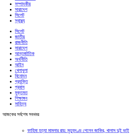
সম্পাদকীয়
সারাদেশ
সিলেট
স্বাস্থ্য
সিলেট
জাতীয়
রাজনীতি
সারাদেশ
আন্তর্জাতিক
অর্থনীতি
আইন
খেলাধুলা
বিনোদন
প্রযুক্তি
প্রবাস
মুক্তমত
শিক্ষাঙ্গন
সাহিত্য
আজকের সর্বশেষ সবখবর
ফাহিমা হত্যা মামলার রায়: মৃত্যুদণ্ড পেলেন জাকির, খালাস দুই ভাই