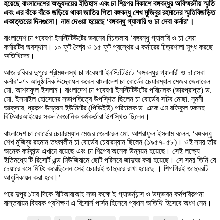
হয়েছে বাংলাদেশের অভ্যুদয়ের ইতিহাস এবং চা শিল্পের বিকাশে বঙ্গবন্ধুর অবিস্মরনীয় স্মৃতি
এবং এর বাঁকে বাঁকে জড়িয়ে থাকা জাতির পিতা বঙ্গবন্ধু শেখ মুজিবুর রহমানের স্মৃতিবিজড়িত
একাত্তরের দিনগুলো। নাম দেওয়া হয়েছে ‘বঙ্গবন্ধু গ্যালারি ও চা সেবা কর্নার’।
বাংলাদেশ চা গবেষণা ইনস্টিটিউটের ভবনের নিচতলায় ‘বঙ্গবন্ধু গ্যালারি ও চা সেবা
কর্নারটির অবস্থান। ১০ ফুট দৈর্ঘ্য ও ১৫ ফুট প্রস্থের এ কর্নারের চিত্রশালা মুগ্ধ করছে
অতিথিদের।
আজ রবিবার দুপুরে শ্রীমঙ্গলস্থ চা গবেষণা ইনস্টিটিউটে ‘বঙ্গবন্ধুর গ্যালারী ও চা সেবা
কর্নার’-এর আনুষ্ঠানিক উদ্বোধন করেন বাংলাদেশ চা বোর্ডের চেয়ারম্যান মেজর জেনারেল
মো. আশরাফুল ইসলাম। বাংলাদেশ চা গবেষণা ইনস্টিটিউটের পরিচালক (ভারপ্রাপ্ত) ড.
মো. ইসমাইল হোসেনের সভাপতিত্বে উপস্থিত ছিলেন চা বোর্ডের সচিব মোছা. সুমনী
আক্তার, প্রকল্প উন্নয়ন ইউনিটের (পিডিইউ) পরিচালক ড. একে এম রফিকুল হকসহ
বিটিআরআইয়ের সকল বৈজ্ঞানিক কর্মকর্তারা উপস্থিত ছিলেন।
বাংলাদেশ চা বোর্ডের চেয়ারম্যান মেজর জেনারেল মো. আশরাফুল ইসলাম বলেন, ‘বঙ্গবন্ধু
শেখ মুজিবুর রহমান তৎকালীন চা বোর্ডের চেয়ারম্যান ছিলেন (১৯৫৭- ৫৮)। ওই সময় তাঁর
অনেক কর্মকান্ড এখানে রয়েছে এবং চা শিল্পের অনেক উন্নয়ন হয়েছে। সেই লক্ষ্যে
ইতিমধ্যে টি রিসোর্ট এন্ড মিউজিয়ামে ছোট পরিসরে জাদুঘর করা হয়েছে। সে সময় তিনি যে
চেয়ারে বসে মিটিং করেছিলেন সেই চেয়ারই জাদুঘরে রাখা হয়েছে । শিগগিরই জাদুঘরটি
আধুনিকায়ন করা হবে।’
পরে দুপুর ১টার দিকে বিটিআরাআই সভা কক্ষে ই গ্যাভর্ন্যান্স ও উদ্ভাবন কর্মপরিকল্পনা
বাস্তবায়ন বিষয়ক প্রশিক্ষণ এ রিসোর্স পার্সন হিসেবে প্রধান অতিথি হিসেবে অংশ নেন।