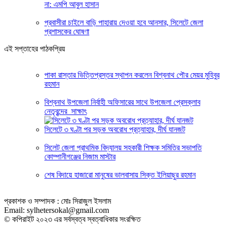
না: এমপি আবুল হাসান
প্রবাসীরা চাইলে বাড়ি পাহারায় দেওয়া হবে আনসার, সিলেটে জেলা
প্রশাসকের ঘোষণা
এই সপ্তাহের পাঠকপ্রিয়
পাকা রাস্তার ভিত্তিপ্রস্তর স্থাপন করলেন বিশ্বনাথ পৌর মেয়র মুহিবুর
রহমান
বিশ্বনাথ উপজেলা নির্বাহী অফিসারের সাথে উপজেলা প্রেসক্লাব
নেতৃবৃন্দের সাক্ষাৎ
সিলেটে ৩ ঘণ্টা পর সড়ক অবরোধ প্রত্যাহার, দীর্ঘ যানজট
সিলেট জেলা প্রাথমিক বিদ্যালয় সহকারী শিক্ষক সমিতির সভাপতি
কোম্পানীগঞ্জের নিজাম মাস্টার
শেষ বিদায়ে হাজারো মানুষের ভালবাসায় সিক্ত ইলিয়াছুর রহমান
প্রকাশক ও সম্পাদক : মোঃ সিরাজুল ইসলাম
Email: sylhetersokal@gmail.com
© কপিরাইট ২০২৩ এর সর্বস্বত্ব স্বত্বাধিকার সংরক্ষিত