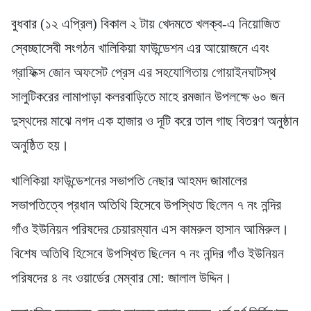
বুধবার (১২ এপ্রিল) বিকাল ২ টায় খেদমতে খলক্ব-এ নিয়োজিত
স্বেচ্ছাসেবী সংগঠন খালিকিয়া ফাউন্ডেশন এর আয়োজনে এবং
গ্রাফিক্স জোন অফসেট প্রেস এর সহযোগিতায় গোয়াইনঘাটস্থ
সালুটিকরের লামাপাড়া কলরবাড়িতে মাহে রমজান উপলক্ষে ৬০ জন
দুস্থদের মাঝে নগদ এক হাজার ও দূটি করে তাল গাছ বিতরণ অনুষ্ঠান
অনুষ্ঠিত হয়।
খালিকিয়া ফাউন্ডেশনের সভাপতি নেছার আহমদ জামালের
সভাপতিত্বে প্রধান অতিথি হিসেবে উপস্থিত ছি‌লেন ৭ নং নন্দির
গাঁও ইউনিয়ন পরিষদের চেয়ারম্যান এস কামরুল হাসান আমিরুল।
বিশেষ অতিথি হিসেবে উপস্থিত ছি‌লেন ৭ নং নন্দির গাঁও ইউনিয়ন
পরিষদের ৪ নং ওয়ার্ডের মেম্বার মো: জালাল উদ্দিন।