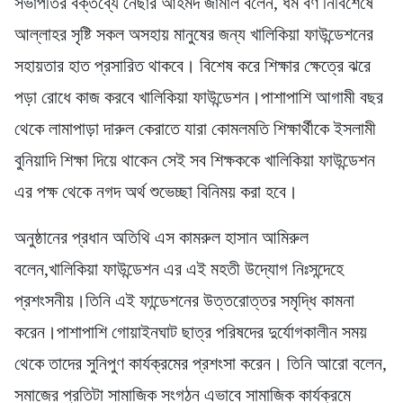
সভাপতির বক্তব্যে নেছার আহমদ জামাল বলেন, ধর্ম বর্ণ নির্বিশেষে
আল্লাহর সৃষ্টি সকল অসহায় মানুষের জন্য খালিকিয়া ফাউন্ডেশনের
সহায়তার হাত প্রসারিত থাকবে। বিশেষ করে শিক্ষার ক্ষেত্রে ঝরে
পড়া রোধে কাজ করবে খালিকিয়া ফাউন্ডেশন।পাশাপাশি আগামী বছর
থেকে লামাপাড়া দারুল কেরাতে যারা কোমলমতি শিক্ষার্থীকে ইসলামী
বুনিয়াদি শিক্ষা দিয়ে থাকেন সেই সব শিক্ষককে খালিকিয়া ফাউন্ডেশন
এর পক্ষ থেকে নগদ অর্থ শুভেচ্ছা বিনিময় করা হবে।
অনুষ্ঠানের প্রধান অতিথি এস কামরুল হাসান আমিরুল
বলেন,খালিকিয়া ফাউন্ডেশন এর এই মহতী উদ্যোগ নিঃসন্দেহে
প্রশংসনীয়।তিনি এই ফান্ডেশনের উত্তরোত্তর সমৃদ্ধি কামনা
করেন।পাশাপাশি গোয়াইনঘাট ছাত্র পরিষদের দুর্যোগকালীন সময়
থেকে তাদের সুনিপুণ কার্যক্রমের প্রশংসা করেন। তিনি আরো বলেন,
সমাজের প্রতিটা সামাজিক সংগঠন এভাবে সামাজিক কার্যক্রমে