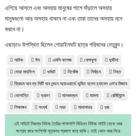
এগিয়ে আসলে এবং অসহায় মানুষের পাশে দাঁড়ালে অসহায়
মানুষগুলো আর অসহায় থাকবে না এবং তারা তাদের অসহায় মনে
করবে না।
এছাড়াও উপস্থিত ছিলেন গোয়াইনঘাট ছাত্র পরিষদের নেতৃবৃন্দ।
আটক
ঈদ
এমসি কলেজ
খেলাধুলা
দুর্ঘটনা
দোয়া মাহফিল
ধর্মঘট
নিখোঁজ
নির্বাচন
নিহত
ফ্রিডম অব দ্য সিটি অব লন্ডন অ্যাওয়ার্ডে ভূষিত হলেন চ্যানেল এস'র মিজান
ভোগান্তি
ভ্রমণ
মানববন্ধন
মামলা
রেমিট্যান্স
শিক্ষাঙ্গন
সংঘর্ষ
সভা
সাদাপাথর
হজ
এই সাইটে নিজম্ব নিউজ তৈরির পাশাপাশি বিভিন্ন নিউজ সাইট থেকে খবর
সংগ্রহ করে সংশ্লিষ্ট সূত্রসহ প্রকাশ করে থাকি। তাই কোন খবর নিয়ে