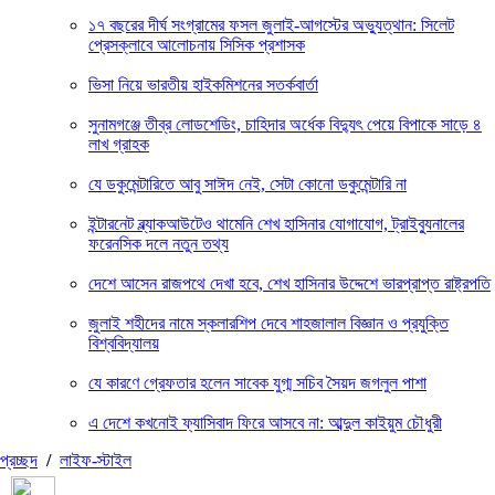
১৭ বছরের দীর্ঘ সংগ্রামের ফসল জুলাই-আগস্টের অভ্যুত্থান: সিলেট
প্রেসক্লাবে আলোচনায় সিসিক প্রশাসক
ভিসা নিয়ে ভারতীয় হাইকমিশনের সতর্কবার্তা
সুনামগঞ্জে তীব্র লোডশেডিং, চাহিদার অর্ধেক বিদ্যুৎ পেয়ে বিপাকে সাড়ে ৪
লাখ গ্রাহক
যে ডকুমেন্টারিতে আবু সাঈদ নেই, সেটা কোনো ডকুমেন্টারি না
ইন্টারনেট ব্ল্যাকআউটেও থামেনি শেখ হাসিনার যোগাযোগ, ট্রাইব্যুনালের
ফরেনসিক দলে নতুন তথ্য
দেশে আসেন রাজপথে দেখা হবে, শেখ হাসিনার উদ্দেশে ভারপ্রাপ্ত রাষ্ট্রপতি
জুলাই শহীদের নামে স্কলারশিপ দেবে শাহজালাল বিজ্ঞান ও প্রযুক্তি
বিশ্ববিদ্যালয়
যে কারণে গ্রেফতার হলেন সাবেক যুগ্ম সচিব সৈয়দ জগলুল পাশা
এ দেশে কখনোই ফ্যাসিবাদ ফিরে আসবে না: আব্দুল কাইয়ুম চৌধুরী
প্রচ্ছদ
/
লাইফ-স্টাইল