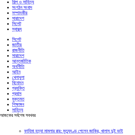
শিল্প ও সাহিত্য
সংগঠন সংবাদ
সম্পাদকীয়
সারাদেশ
সিলেট
স্বাস্থ্য
সিলেট
জাতীয়
রাজনীতি
সারাদেশ
আন্তর্জাতিক
অর্থনীতি
আইন
খেলাধুলা
বিনোদন
প্রযুক্তি
প্রবাস
মুক্তমত
শিক্ষাঙ্গন
সাহিত্য
আজকের সর্বশেষ সবখবর
ফাহিমা হত্যা মামলার রায়: মৃত্যুদণ্ড পেলেন জাকির, খালাস দুই ভাই