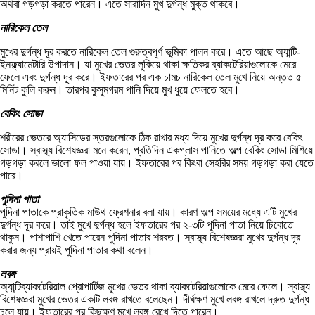
অথবা গড়গড়া করতে পারেন। এতে সারাদিন মুখ দুর্গন্ধ মুক্ত থাকবে।
নারিকেল তেল
মুখের দুর্গন্ধ দূর করতে নারিকেল তেল গুরুত্বপূর্ণ ভূমিকা পালন করে। এতে আছে অ্যান্টি-
ইনফ্ল্যামেটারি উপাদান। যা মুখের ভেতর লুকিয়ে থাকা ক্ষতিকর ব্যাকটেরিয়াগুলোকে মেরে
ফেলে এবং দুর্গন্ধ দূর করে। ইফতারের পর এক চামচ নারিকেল তেল মুখে নিয়ে অন্তত ৫
মিনিট কুলি করুন। তারপর কুসুমগরম পানি দিয়ে মুখ ধুয়ে ফেলতে হবে।
বেকিং সোডা
শরীরের ভেতরে অ্যাসিডের স্তরগুলোকে ঠিক রাখার মধ্য দিয়ে মুখের দুর্গন্ধ দূর করে বেকিং
সোডা। স্বাস্থ্য বিশেষজ্ঞরা মনে করেন, প্রতিদিন একগ্লাস পানিতে অল্প বেকিং সোডা মিশিয়ে
গড়গড়া করলে ভালো ফল পাওয়া যায়। ইফতারের পর কিংবা সেহরির সময় গড়গড়া করা যেতে
পারে।
পুদিনা পাতা
পুদিনা পাতাকে প্রাকৃতিক মাউথ ফ্রেশনার বলা যায়। কারণ অল্প সময়ের মধ্যে এটি মুখের
দুর্গন্ধ দূর করে। তাই মুখে দুর্গন্ধ হলে ইফতারের পর ২-৩টি পুদিনা পাতা নিয়ে চিবোতে
থাকুন। পাশাপাশি খেতে পারেন পুদিনা পাতার শরবত। স্বাস্থ্য বিশেষজ্ঞরা মুখের দুর্গন্ধ দূর
করার জন্য প্রায়ই পুদিনা পাতার কথা বলেন।
লবঙ্গ
অ্যান্টিব্যাকটেরিয়াল প্রোপার্টিজ মুখের ভেতর থাকা ব্যাকটেরিয়াগুলোকে মেরে ফেলে। স্বাস্থ্য
বিশেষজ্ঞরা মুখের ভেতর একটি লবঙ্গ রাখতে বলেছেন। দীর্ঘক্ষণ মুখে লবঙ্গ রাখলে দ্রুত দুর্গন্ধ
চলে যায়। ইফতারের পর কিছুক্ষণ মুখে লবঙ্গ রেখে দিতে পারেন।