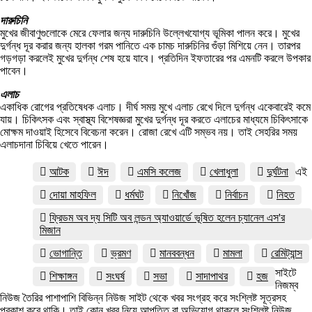
দারুচিনি
মুখের জীবাণুগুলোকে মেরে ফেলার জন্য দারুচিনি উল্লেখযোগ্য ভূমিকা পালন করে। মুখের
দুর্গন্ধ দূর করার জন্য হালকা গরম পানিতে এক চামচ দারুচিনির গুঁড়া মিশিয়ে নেন। তারপর
গড়গড়া করলেই মুখের দুর্গন্ধ শেষ হয়ে যাবে। প্রতিদিন ইফতারের পর এমনটি করলে উপকার
পাবেন।
এলাচ
একাধিক রোগের প্রতিষেধক এলাচ। দীর্ঘ সময় মুখে এলাচ রেখে দিলে দুর্গন্ধ একেবারেই কমে
যায়। চিকিৎসক এবং স্বাস্থ্য বিশেষজ্ঞরা মুখের দুর্গন্ধ দূর করতে এলাচের মাধ্যমে চিকিৎসাকে
মোক্ষম দাওয়াই হিসেবে বিবেচনা করেন। রোজা রেখে এটি সম্ভব নয়। তাই সেহরির সময়
এলাচদানা চিবিয়ে খেতে পারেন।
আটক
ঈদ
এমসি কলেজ
খেলাধুলা
দুর্ঘটনা
এই
দোয়া মাহফিল
ধর্মঘট
নিখোঁজ
নির্বাচন
নিহত
ফ্রিডম অব দ্য সিটি অব লন্ডন অ্যাওয়ার্ডে ভূষিত হলেন চ্যানেল এস'র
মিজান
ভোগান্তি
ভ্রমণ
মানববন্ধন
মামলা
রেমিট্যান্স
সাইটে
শিক্ষাঙ্গন
সংঘর্ষ
সভা
সাদাপাথর
হজ
নিজম্ব
নিউজ তৈরির পাশাপাশি বিভিন্ন নিউজ সাইট থেকে খবর সংগ্রহ করে সংশ্লিষ্ট সূত্রসহ
প্রকাশ করে থাকি। তাই কোন খবর নিয়ে আপত্তি বা অভিযোগ থাকলে সংশ্লিষ্ট নিউজ