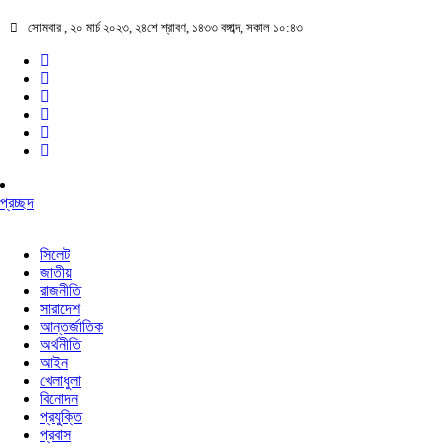
সোমবার , ২০ মার্চ ২০২৩, ২৪শে শ্রাবণ, ১৪৩৩ বঙ্গাব্দ, সকাল ১০:৪৩
প্রচ্ছদ
সিলেট
জাতীয়
রাজনীতি
সারাদেশ
আন্তর্জাতিক
অর্থনীতি
আইন
খেলাধুলা
বিনোদন
প্রযুক্তি
প্রবাস