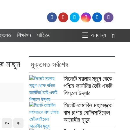
ুক্তমত
শিক্ষাঙ্গন
সাহিত্য
অন্যান্য
জ মাছুম
মুক্তমত সর্বশেষ
সিলেটে ময়লার স্তুপ থেকে
পশ্চিম জার্মানির তৈরি একটি
পিস্তল উদ্ধার
সিলেট-তামাবিল মহাসড়কে
বাস চাপায় মোটরসাইকেল
আরোহীর মৃত্যু
ফ-
ফ