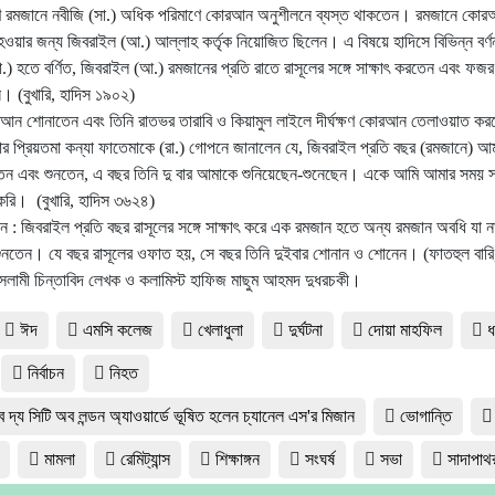
 রমজানে নবীজি (সা.) অধিক পরিমাণে কোরআন অনুশীলনে ব্যস্ত থাকতেন। রমজানে কোরআ
 হওয়ার জন্য জিবরাইল (আ.) আল্লাহ কর্তৃক নিয়োজিত ছিলেন। এ বিষয়ে হাদিসে বিভিন্ন বর্
া.) হতে বর্ণিত, জিবরাইল (আ.) রমজানের প্রতি রাতে রাসূলের সঙ্গে সাক্ষাৎ করতেন এবং ফজ
। (বুখারি, হাদিস ১৯০২)
রআন শোনাতেন এবং তিনি রাতভর তারাবি ও কিয়ামুল লাইলে দীর্ঘক্ষণ কোরআন তেলাওয়াত
ার প্রিয়তমা কন্যা ফাতেমাকে (রা.) গোপনে জানালেন যে, জিবরাইল প্রতি বছর (রমজানে) 
 এবং শুনতেন, এ বছর তিনি দু বার আমাকে শুনিয়েছেন-শুনেছেন। একে আমি আমার সময় 
 করি। (বুখারি, হাদিস ৩৬২৪)
ন : জিবরাইল প্রতি বছর রাসূলের সঙ্গে সাক্ষাৎ করে এক রমজান হতে অন্য রমজান অবধি যা 
ুনতেন। যে বছর রাসূলের ওফাত হয়, সে বছর তিনি দুইবার শোনান ও শোনেন। (ফাতহুল বারি
 ইসলামী চিন্তাবিদ লেখক ও কলামিস্ট হাফিজ মাছুম আহমদ দুধরচকী।
ঈদ
এমসি কলেজ
খেলাধুলা
দুর্ঘটনা
দোয়া মাহফিল
ধ
নির্বাচন
নিহত
 দ্য সিটি অব লন্ডন অ্যাওয়ার্ডে ভূষিত হলেন চ্যানেল এস'র মিজান
ভোগান্তি
মামলা
রেমিট্যান্স
শিক্ষাঙ্গন
সংঘর্ষ
সভা
সাদাপাথ