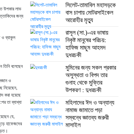
সিলেট-তামাবিল মহাসড়কে
রকৃত উপকার লাভ
বাস চাপায় মোটরসাইকেল
ত্তাকিদের জন্য
আরোহীর মৃত্যু
রাসূল (সা.)-এর ভাষায়
 ও ব্যাকুল
নিকৃষ্ট মানুষের পরিচয়:
হাফিজ মাছুম আহমদ
দুধরচকী
ন তিনি বলেছেন
মুমিনের জন্য সকল প্রকার
অসুস্থতা ও বিপদ তার
রমজান ও
গুনাহ থেকে মুক্তির
ে নিয়েছেন,
উপকরণ : দুধরচকী
াদ করা হয়েছে
মহিলাদের ঈদ ও অন্যান্য
র তা ব্যাখ্যা
নামাজ জামাতে পড়া
য়েছেন যে,
সম্বন্ধে জ্ঞাতব্য জরুরী
জুড়ে হাফেজদের
মাসাইল
 পড়ত।