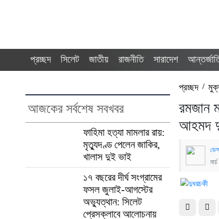
প্রচ্ছদ
সিলেট
জাতীয়
রাজনীতি
সারাদেশ
আন্তর্জা
প্রচ্ছদ
/
মুক
রমজান ম
আজকের সর্বশেষ সবখবর
আহমদ দ
ফাহিমা হত্যা মামলার রায়:
মৃত্যুদণ্ড পেলেন জাকির,
ডেস
খালাস দুই ভাই
মার
১৭ বছরের দীর্ঘ সংগ্রামের
ফসল জুলাই-আগস্টের
অভ্যুত্থান: সিলেট
প্রেসক্লাবে আলোচনায়