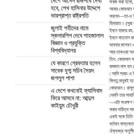
দেশে আসেন রাজপথে দেখা
ফরজ করা হলো, 
হবে, শেখ হাসিনার উদ্দেশে
আবার কোরআন যদি
ভারপ্রাপ্ত রাষ্ট্রপতি
করবেন—তা-ও উল
হিদায়াত। (সুরা
জুলাই শহীদের নামে
ইবনে হাজার রহ.
স্কলারশিপ দেবে শাহজালাল
ইবনে বাত্তাল র
বিজ্ঞান ও প্রযুক্তি
ভাবনার জাগরণ এব
বিশ্ববিদ্যালয়
আর তাকওয়া অর্
তিন. কোরআন সং
যে কারণে গ্রেফতার হলেন
রমজান মাস হল 
সাবেক যুগ্ম সচিব সৈয়দ
: আমি স্বয়ং এ
জগলুল পাশা
কিন্তু মানুষই 
কোরআন। রাসূল 
এ দেশে কখনোই ফ্যাসিবাদ
যেমনি তার সাহ
ফিরে আসবে না: আব্দুল
—এটা সংরক্ষণ ও
কাইয়ুম চৌধুরী
করার দায়িত্ব আ
একই সঙ্গে তিন
বর্তমান বাস্তব
ঐক্যবদ্ধ অনুশ