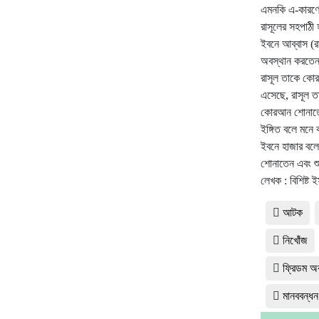
এমনকি এ-কারণে
রাসূলের সহপাঠী
ইবনে আব্বাস (র
অবস্থান করতেন
রাসূল তাকে কো
এসেছে, রাসূল ত
কোরআন শোনাতেন
ইঙ্গিত বলে মনে
ইবনে হাজার বলে
শোনাতেন এবং শ
লেখক : বিশিষ্ট
আটক
নিখোঁজ
ফ্রিডম অব
মানববন্ধন