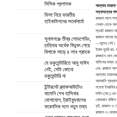
সিসিক প্রশাসক
আল্লাহ তায়ালা 
সত্যাসত্যের পার
ভিসা নিয়ে ভারতীয়
রমজান মাসে সপ
হাইকমিশনের সতর্কবার্তা
সেখান থেকে আবা
স্তরই রমজান ম
রমজান মাসের সঙ
সুনামগঞ্জে তীব্র লোডশেডিং,
—সন্দেহ নেই। 
চাহিদার অর্ধেক বিদ্যুৎ পেয়ে
ইমাম যুহরি রহ
বিপাকে সাড়ে ৪ লাখ গ্রাহক
রমজানে কেন ক
যে ডকুমেন্টারিতে আবু সাঈদ
হাদিসের ভাষ্য 
এক. রমজান আসম
নেই, সেটা কোনো
আল্লাহ তায়ালা
ডকুমেন্টারি না
আসমানি গ্রন্থা
ইন্টারনেট ব্ল্যাকআউটেও
পহেলা ইবরাহিম
থামেনি শেখ হাসিনার
দাউদ (আ.) এর ক
যোগাযোগ, ট্রাইব্যুনালের
কোরআন নাজিল হ
ফরেনসিক দলে নতুন তথ্য
দুই. রমজান ও 
রমজান ও কোরআ