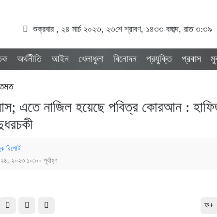
শুক্রবার , ২৪ মার্চ ২০২৩, ২৩শে শ্রাবণ, ১৪৩৩ বঙ্গাব্দ, রাত ৩:৩৯
তিক
অর্থনীতি
আইন
খেলাধুলা
বিনোদন
প্রযুক্তি
প্রবাস
ম
্তমত
াস; এতে নাজিল হয়েছে পবিত্র কোরআন : হাফি
ুধরচকী
্ক রিপোর্ট
্চ ২৪, ২০২৩ ১০:০০ পূর্বাহ্ণ
ফ+