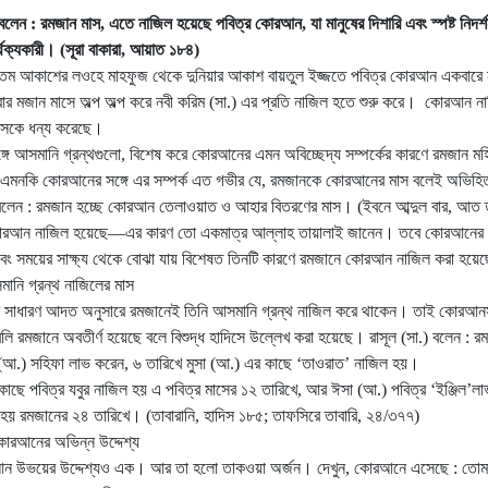
বলেন : রমজান মাস, এতে নাজিল হয়েছে পবিত্র কোরআন, যা মানুষের দিশারি এবং স্পষ্ট নিদর্
্থক্যকারী। (সূরা বাকারা, আয়াত ১৮৪)
্তম আকাশের লওহে মাহফুজ থেকে দুনিয়ার আকাশ বায়তুল ইজ্জতে পবিত্র কোরআন একবারে
র মজান মাসে অল্প অল্প করে নবী করিম (সা.) এর প্রতি নাজিল হতে শুরু করে। কোরআন না
াসকে ধন্য করেছে।
্গে আসমানি গ্রন্থগুলো, বিশেষ করে কোরআনের এমন অবিচ্ছেদ্য সম্পর্কের কারণে রমজান মহ
এমনকি কোরআনের সঙ্গে এর সম্পর্ক এত গভীর যে, রমজানকে কোরআনের মাস বলেই অভিহ
. বলেন : রমজান হচ্ছে কোরআন তেলাওয়াত ও আহার বিতরণের মাস। (ইবনে আব্দুল বার, আত 
োরআন নাজিল হয়েছে—এর কারণ তো একমাত্র আল্লাহ তায়ালাই জানেন। তবে কোরআনের ব
এবং সময়ের সাক্ষ্য থেকে বোঝা যায় বিশেষত তিনটি কারণে রমজানে কোরআন নাজিল করা হয়ে
ানি গ্রন্থ নাজিলের মাস
র সাধারণ আদত অনুসারে রমজানেই তিনি আসমানি গ্রন্থ নাজিল করে থাকেন। তাই কোরআনসহ
বলি রমজানে অবতীর্ণ হয়েছে বলে বিশুদ্ধ হাদিসে উল্লেখ করা হয়েছে। রাসূল (সা.) বলেন : র
 (আ.) সহিফা লাভ করেন, ৬ তারিখে মুসা (আ.) এর কাছে ‘তাওরাত’ নাজিল হয়।
াছে পবিত্র যবুর নাজিল হয় এ পবিত্র মাসের ১২ তারিখে, আর ঈসা (আ.) পবিত্র ‘ইঞ্জিল’ল
য় রমজানের ২৪ তারিখে। (তাবারানি, হাদিস ১৮৫; তাফসিরে তাবারি, ২৪/৩৭৭)
কোরআনের অভিন্ন উদ্দেশ্য
ন উভয়ের উদ্দেশ্যও এক। আর তা হলো তাকওয়া অর্জন। দেখুন, কোরআনে এসেছে : তোম