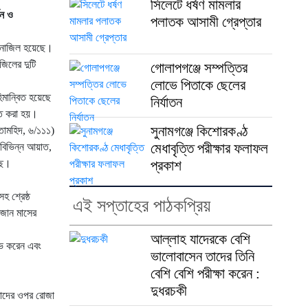
সিলেটে ধর্ষণ মামলার
শন ও
পলাতক আসামী গ্রেপ্তার
 নাজিল হয়েছে।
জিলের দুটি
গোলাপগঞ্জে সম্পত্তির
লোভে পিতাকে ছেলের
িমান্বিত হয়েছে
নির্যাতন
িত করা হয়।
সুনামগঞ্জে কিশোরকণ্ঠ
তামহিদ, ৬/১১১)
মেধাবৃত্তি পরীক্ষার ফলাফল
িভিন্ন আয়াত,
ছে।
প্রকাশ
 শ্রেষ্ঠ
এই সপ্তাহের পাঠকপ্রিয়
মজান মাসের
আল্লাহ যাদেরকে বেশি
াভ করেন এবং
ভালোবাসেন তাদের তিনি
বেশি বেশি পরীক্ষা করেন :
দুধরচকী
াদের ওপর রোজা