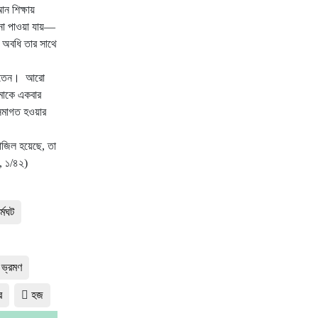
ন শিক্ষায়
ণনা পাওয়া যায়—
র অবধি তার সাথে
 করতেন। আরো
আমাকে একবার
সমাগত হওয়ার
নাজিল হয়েছে, তা
, ১/৪২)
র্মঘট
ভ্রমণ
র
হজ