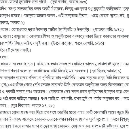
যাতে তোমরা মুত্তাকি হতে পারো। (সুরা বাকারা, আয়াত ১৮৩)
ও সমগ্র মানবজাতির জন্য অবতীর্ণ হয়েছে, কিন্তু এর দ্বারা শুধু মুত্তাকি ব্যক্তিরাই প্
্লেখ রয়েছে। আল্লাহ তায়ালা বলেন : এটি আল্লাহর কিতাব। এতে কোনো সন্দেহ নেই, মু
 বাকারা, আয়াত ২)
 বলেন : তেলাওয়াত দ্বারা উদ্দেশ্য আত্মিক উপস্থিতি ও উপলব্ধি। (ফাতহুল বারি, ৯/৪৫)
হ. বলেন : রাসূলের এ কোরআন শিক্ষা ও অনুশীলনের একমাত্র কারণ ছিলো পরকালের আকাঙ্ক্ষা
ং পার্থিব বিষয়ে অনীহার সৃষ্টি করা। (ইবনে বাত্তাল, শরহে বোখারি, ১/১৩)
জনের উদ্দেশ্য এসবই।
রক্ষণ
কোরআন সংরক্ষণের মাস। যদিও কোরআন সংরক্ষণের দায়িত্ব আল্লাহ তায়ালারই হাতে। যেম
 উপদেশ গ্রন্থ অবতারণ করেছি এবং আমি নিজেই এর সংরক্ষক। (সূরা হিজর, আয়াত ৯)
হলো আল্লাহ তায়ালার খলিফা বা পৃথিবীতে তার প্রতিনিধি। এবং মানুষের জন্য তিনি দিয়েছেন 
(সা.)-এর জীবন থেকে দেখি রমজান মাসকেই তিনি কোরআন অনুশীলেন জন্য বিশেষভাবে বেছ
াবি ও পরবর্তী সালাফগণও করেছেন। কোরআনে সেই সকল মহান ব্যক্তিদের উল্লেখ করে এরশ
 পাঠ করার দায়িত্ব আমার। যখন আমি তা পাঠ করি, তখন তুমি সে পাঠের অনুসরণ কর। অত:প
মারই। (সূরা কিয়ামাহ, আয়াত ১৭, ১৮)
ি রমজানে রোজা ফরজ করে দিয়ে তার সঙ্গে তারাবির মতো এমন একটি কোরআনি আমল জুড়ে দি
তায় তারাবি নামাজ হাফেজে কোরআনদের কোরআন চর্চার জন্য এক সুবর্ণ সুযোগ। এভাবে বিশ্ব
ীলন প্রমাণ করে রমজান ছাড়া তাদের জন্য কোরআন হেফাজত করা যারপরনাই কষ্টসাধ্য হয়ে