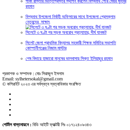
পাকা রাস্তার ভিত্তিপ্রস্তর স্থাপন করলেন বিশ্বনাথ পৌর মেয়র মুহিবুর
রহমান
বিশ্বনাথ উপজেলা নির্বাহী অফিসারের সাথে উপজেলা প্রেসক্লাব
নেতৃবৃন্দের সাক্ষাৎ
সিলেটে ৩ ঘণ্টা পর সড়ক অবরোধ প্রত্যাহার, দীর্ঘ যানজট
সিলেট জেলা প্রাথমিক বিদ্যালয় সহকারী শিক্ষক সমিতির সভাপতি
কোম্পানীগঞ্জের নিজাম মাস্টার
শেষ বিদায়ে হাজারো মানুষের ভালবাসায় সিক্ত ইলিয়াছুর রহমান
প্রকাশক ও সম্পাদক : মোঃ সিরাজুল ইসলাম
Email: sylhetersokal@gmail.com
© কপিরাইট ২০২৩ এর সর্বস্বত্ব স্বত্বাধিকার সংরক্ষিত
পোর্টাল বাস্তবায়নে :
বিডি আইটি ফ্যাক্টরী লিঃ ০১৭১২৪০৯৩৪৩