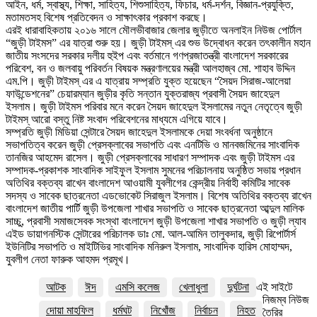
আইন, ধর্ম, স্বাস্থ্য, শিক্ষা, সাহিত্য, শিশুসাহিত্য, ফিচার, ধর্ম-দর্শন, বিজ্ঞান-প্রযুক্তি,
মতামতসহ বিশেষ প্রতিবেদন ও সাক্ষাৎকার প্রকাশ করছে।
এরই ধারাবাহিকতায় ২০১৬ সালে মৌলভীবাজার জেলার জুড়ীতে অনলাইন নিউজ পোর্টাল
“জুড়ী টাইমস” এর যাত্রা শুরু হয়। জুড়ী টাইমস্ এর শুভ উদ্বোধন করেন তৎকালীন মহান
জাতীয় সংসদের সরকার দলীয় হুইপ এবং বর্তমানে গণপ্রজাতন্ত্রী বাংলাদেশ সরকারের
পরিবেশ, বন ও জলবায়ু পরিবর্তন বিষয়ক মন্ত্রণালয়ের মন্ত্রী আলহাজ্ব মো. শাহাব উদ্দিন
এম.পি। জুড়ী টাইমস্ এর এ যাত্রায় সম্প্রতি যুক্ত হয়েছেন “সৈয়দ সিরাজ-আলেয়া
ফাউন্ডেশনের” চেয়ারম্যান জুড়ীর কৃতি সন্তান যুক্তরাজ্য প্রবাসী সৈয়দ জাহেদুল
ইসলাম। জুড়ী টাইমস পরিবার মনে করেন সৈয়দ জাহেদুল ইসলামের নতুন নেতৃত্বে জুড়ী
টাইমস্ আরো বস্তু নিষ্ট সংবাদ পরিবেশনের মাধ্যমে এগিয়ে যাবে।
সম্প্রতি জুড়ী মিডিয়া সেন্টারে সৈয়দ জাহেদুল ইসলামকে দেয়া সংবর্ধনা অনুষ্ঠানে
সভাপতিত্ব করেন জুড়ী প্রেসক্লাবের সভাপতি এবং এনটিভি ও মানবজমিনের সাংবাদিক
তানজির আহমেদ রাসেল। জুড়ী প্রেসক্লাবের সাধারণ সম্পাদক এবং জুড়ী টাইমস এর
সম্পাদক-প্রকাশক সাংবাদিক সাইফুল ইসলাম সুমনের পরিচালনায় অনুষ্ঠিত সভায় প্রধান
অতিথির বক্তব্য রাখেন বাংলাদেশ আওয়ামী যুবলীগের কেন্দ্রীয় নির্বাহী কমিটির সাবেক
সদস্য ও সাবেক ছাত্রনেতা এডভোকেট সিরাজুল ইসলাম। বিশেষ অতিথির বক্তব্য রাখেন
বাংলাদেশ জাতীয় পার্টি জুড়ী উপজেলা শাখার সভাপতি ও সাবেক ছাত্রনেতা আব্দুল মালিক
সাচ্চু, প্রবাসী সমাজসেবক সংস্থা বাংলাদেশ জুড়ী উপজেলা শাখার সভাপতি ও জুড়ী ল্যাব
এইড ডায়াগনস্টিক সেন্টারের পরিচালক ডাঃ মো. আল-আমিন তালুকদার, জুড়ী রিপোর্টার্স
ইউনিটির সভাপতি ও মাইটিভির সাংবাদিক মনিরুল ইসলাম, সাংবাদিক হারিস মোহাম্মদ,
যুবলীগ নেতা ফারুক আহমদ প্রমূখ।
আটক
ঈদ
এমসি কলেজ
খেলাধুলা
দুর্ঘটনা
এই সাইটে
নিজম্ব নিউজ
দোয়া মাহফিল
ধর্মঘট
নিখোঁজ
নির্বাচন
নিহত
তৈরির