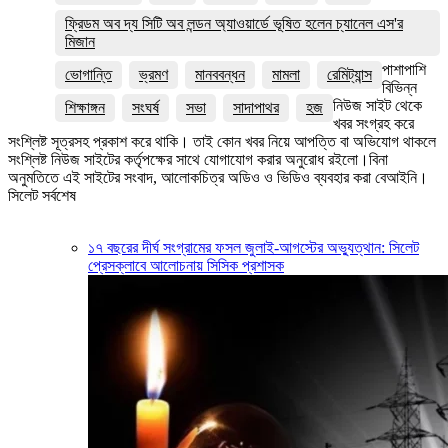
ফ্রিডম অব দ্য সিটি অব লন্ডন অ্যাওয়ার্ডে ভূষিত হলেন চ্যানেল এস'র
মিজান
পাশাপাশি
ভোগান্তি
ভ্রমণ
মানববন্ধন
মামলা
রেমিট্যান্স
বিভিন্ন
নিউজ সাইট থেকে
শিক্ষাঙ্গন
সংঘর্ষ
সভা
সাদাপাথর
হজ
খবর সংগ্রহ করে
সংশ্লিষ্ট সূত্রসহ প্রকাশ করে থাকি। তাই কোন খবর নিয়ে আপত্তি বা অভিযোগ থাকলে
সংশ্লিষ্ট নিউজ সাইটের কর্তৃপক্ষের সাথে যোগাযোগ করার অনুরোধ রইলো।বিনা
অনুমতিতে এই সাইটের সংবাদ, আলোকচিত্র অডিও ও ভিডিও ব্যবহার করা বেআইনি।
সিলেট সর্বশেষ
১৭ বছরের দীর্ঘ সংগ্রামের ফসল জুলাই-আগস্টের অভ্যুত্থান: সিলেট
প্রেসক্লাবে আলোচনায় সিসিক প্রশাসক