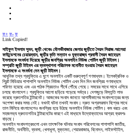
ফ+
ফ-
ফ
Link Copied!
সাইফুল ইসলাম সুমন, জুড়ী থেকেঃ মৌলভীবাজার জেলার জুড়ীতে সৈয়দ সিরাজ-আলেয়া
ফাউন্ডেশনের চেয়ারম্যান, জুড়ীর কৃতি সন্তান ও যুক্তরাজ্য প্রবাসী সৈয়দ জাহেদুল
ইসলামকে সংবর্ধনা দিয়েছে জুড়ীর জনপ্রিয় অনলাইন নিউজ পোর্টাল জুড়ী টাইমস।
সম্প্রতি জুড়ী টাইমস এর ব্যবস্থাপনা পরিচালক মনোনীত হওয়ায় সৈয়দ জাহেদুল
ইসলামকে এ সংবর্ধনা দেন জুড়ী টাইমস।
আধুনিক তথ্য প্রযুক্তির এ যুগে অনলাইন একটি গুরুত্বপূর্ণ গণমাধ্যম। ইলেকট্রনিক ও
প্রিন্ট মিডিয়ার পাশাপাশি অনলাইন নিউজ পোর্টাল এখন দিন দিন জনপ্রিয় গণমাধ্যমে
পরিণত হয়েছে এবং এর পাঠক প্রিয়তাও শীর্ষে পৌঁছে গেছে। সময়ের সাথে সাথে এগিয়ে
চলছে বাংলাদেশ। প্রযুক্তির আলো ছড়িয়ে পড়েছে সর্বত্র। দেশজুড়ে বিস্তৃতি লাভ
করেছে দ্রুতগতির ইন্টারনেট। আজকের সংবাদ জানতে আগামীকালের সংবাদপত্রের জন্য
অপেক্ষা করার সময় নেই। যখনই ঘটনা তখনই সংবাদ। দ্রুত অগ্রসরমান বিশ্বের সাথে
তাল মিলিয়ে বাংলাদেশেও জনপ্রিয় হয়ে উঠছে অনলাইন নিউজ পোর্টাল। কম খরচে এবং
সহজলভ্য দ্রুততগতির ইন্টারনেটের কারণে এই মাধ্যমে উদ্যোক্তাদের আগ্রহ ক্রমশঃ
বাড়ছে।
অনলাইন সংবাদপত্রগুলো এখন তাৎক্ষণিক ঘটনার সংবাদ পরিবেশনের পাশাপাশি জাতীয়,
রাজনীতি, অর্থনীতি, ব্যবসা, খেলাধুলা, মুক্তমত, শেয়ারবাজার, বিনোদন, লাইফস্টাইল,