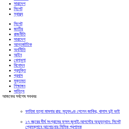
সারাদেশ
সিলেট
স্বাস্থ্য
সিলেট
জাতীয়
রাজনীতি
সারাদেশ
আন্তর্জাতিক
অর্থনীতি
আইন
খেলাধুলা
বিনোদন
প্রযুক্তি
প্রবাস
মুক্তমত
শিক্ষাঙ্গন
সাহিত্য
আজকের সর্বশেষ সবখবর
ফাহিমা হত্যা মামলার রায়: মৃত্যুদণ্ড পেলেন জাকির, খালাস দুই ভাই
১৭ বছরের দীর্ঘ সংগ্রামের ফসল জুলাই-আগস্টের অভ্যুত্থান: সিলেট
প্রেসক্লাবে আলোচনায় সিসিক প্রশাসক