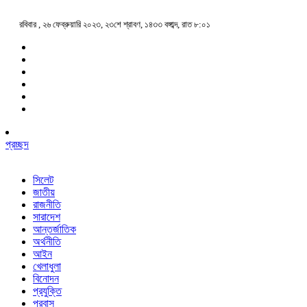
রবিবার , ২৬ ফেব্রুয়ারি ২০২৩, ২৩শে শ্রাবণ, ১৪৩৩ বঙ্গাব্দ, রাত ৮:০১
প্রচ্ছদ
সিলেট
জাতীয়
রাজনীতি
সারাদেশ
আন্তর্জাতিক
অর্থনীতি
আইন
খেলাধুলা
বিনোদন
প্রযুক্তি
প্রবাস