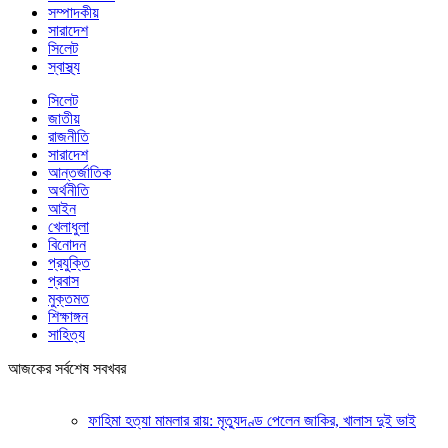
সম্পাদকীয়
সারাদেশ
সিলেট
স্বাস্থ্য
সিলেট
জাতীয়
রাজনীতি
সারাদেশ
আন্তর্জাতিক
অর্থনীতি
আইন
খেলাধুলা
বিনোদন
প্রযুক্তি
প্রবাস
মুক্তমত
শিক্ষাঙ্গন
সাহিত্য
আজকের সর্বশেষ সবখবর
ফাহিমা হত্যা মামলার রায়: মৃত্যুদণ্ড পেলেন জাকির, খালাস দুই ভাই