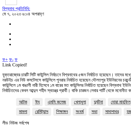
বিশ্বনাথ প্রতিনিধি:
মে ৭, ২০২৩ ৬:০৪ অপরাহ্ণ
ফ+
ফ-
ফ
Link Copied!
যুক্তরাজ্যের চারটি সিটি কাউন্সিল নির্বাচনে বিশ্বনাথের ৫জন নির্বাচিত হয়েছেন। তাদের ম
নরউইচ এর নিউ কসটেসসে কাউন্সিলে পুনরায় নির্বাচিত হয়েছেন দৌলতপুর ইউনিয়নের চরচন্ডী 
কাউন্সিলে ১ম বাঙালী নারী হিসেবে ১ম বারের মত কাউন্সিলর নির্বাচিত হয়েছেন বিশ্বনাথ ইউ
নির্বাচিতদের কেবল আব্দুল শহীদ স্বতন্ত্র প্রার্থী। বাকি চারজন লেবার পার্টি থেকে মনোনীত 
আটক
ঈদ
এমসি কলেজ
খেলাধুলা
দুর্ঘটনা
দোয়া মাহফিল
মামলা
রেমিট্যান্স
শিক্ষাঙ্গন
সংঘর্ষ
সভা
সাদাপাথর
হ
লীড নিউজ সর্বশেষ