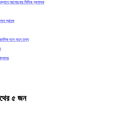
রেসক্লাবে আলোচনায় সিসিক প্রশাসক
 লাখ গ্রাহক
ফরেনসিক দলে নতুন তথ্য
ি
িদ্যালয়
নাথের ৫ জন