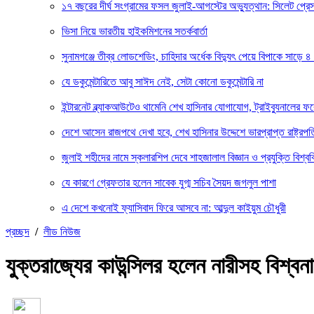
১৭ বছরের দীর্ঘ সংগ্রামের ফসল জুলাই-আগস্টের অভ্যুত্থান: সিলেট প্
ভিসা নিয়ে ভারতীয় হাইকমিশনের সতর্কবার্তা
সুনামগঞ্জে তীব্র লোডশেডিং, চাহিদার অর্ধেক বিদ্যুৎ পেয়ে বিপাকে সাড়ে ৪
যে ডকুমেন্টারিতে আবু সাঈদ নেই, সেটা কোনো ডকুমেন্টারি না
ইন্টারনেট ব্ল্যাকআউটেও থামেনি শেখ হাসিনার যোগাযোগ, ট্রাইব্যুনালের 
দেশে আসেন রাজপথে দেখা হবে, শেখ হাসিনার উদ্দেশে ভারপ্রাপ্ত রাষ্ট্রপত
জুলাই শহীদের নামে স্কলারশিপ দেবে শাহজালাল বিজ্ঞান ও প্রযুক্তি বিশ্বব
যে কারণে গ্রেফতার হলেন সাবেক যুগ্ম সচিব সৈয়দ জগলুল পাশা
এ দেশে কখনোই ফ্যাসিবাদ ফিরে আসবে না: আব্দুল কাইয়ুম চৌধুরী
প্রচ্ছদ
/
লীড নিউজ
যুক্তরাজ্যের কাউন্সিলর হলেন নারীসহ বিশ্ব