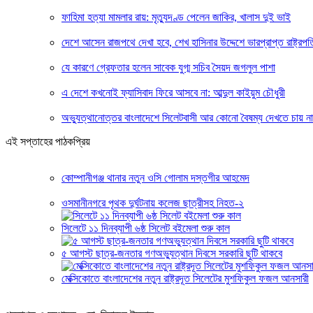
ফাহিমা হত্যা মামলার রায়: মৃত্যুদণ্ড পেলেন জাকির, খালাস দুই ভাই
দেশে আসেন রাজপথে দেখা হবে, শেখ হাসিনার উদ্দেশে ভারপ্রাপ্ত রাষ্ট্রপত
যে কারণে গ্রেফতার হলেন সাবেক যুগ্ম সচিব সৈয়দ জগলুল পাশা
এ দেশে কখনোই ফ্যাসিবাদ ফিরে আসবে না: আব্দুল কাইয়ুম চৌধুরী
অভ্যুত্থানোত্তর বাংলাদেশে সিলেটবাসী আর কোনো বৈষম্য দেখতে চায় ন
এই সপ্তাহের পাঠকপ্রিয়
কোম্পানীগঞ্জ থানার নতুন ওসি গোলাম দস্তগীর আহমেদ
ওসমানীনগরে পৃথক দুর্ঘটনায় কলেজ ছাত্রীসহ নিহত-২
সিলেটে ১১ দিনব্যাপী ৬ষ্ঠ সিলেট বইমেলা শুরু কাল
৫ আগস্ট ছাত্র-জনতার গণঅভ্যুত্থান দিবসে সরকারি ছুটি থাকবে
মেক্সিকোতে বাংলাদেশের নতুন রাষ্ট্রদূত সিলেটের মুশফিকুল ফজল আনসারী