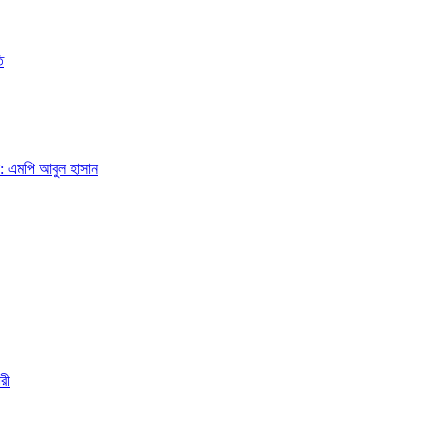
ি
া: এমপি আবুল হাসান