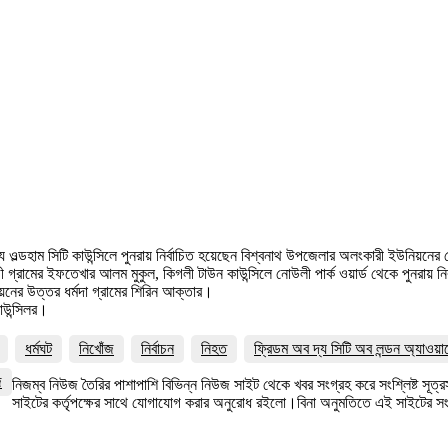
ধ্যে ওল্ডহাম সিটি কাউন্সিলে পুনরায় নির্বাচিত হয়েছেন বিশ্বনাথ উপজেলার অলংকারী ইউনিয়নের
গ্রামের ইফতেখার আলম মুকুল, কিগলী টাউন কাউন্সিলে নোউলী পার্ক ওয়ার্ড থেকে পুনরায় নির
নিয়নের উত্তর ধর্মদা গ্রামের শিরিন আক্তার।
কাউন্সিলর।
ধর্মঘট
নিখোঁজ
নির্বাচন
নিহত
ফ্রিডম অব দ্য সিটি অব লন্ডন অ্যাওয়া
জ
নিজম্ব নিউজ তৈরির পাশাপাশি বিভিন্ন নিউজ সাইট থেকে খবর সংগ্রহ করে সংশ্লিষ্ট সূ
সাইটের কর্তৃপক্ষের সাথে যোগাযোগ করার অনুরোধ রইলো।বিনা অনুমতিতে এই সাইটের 