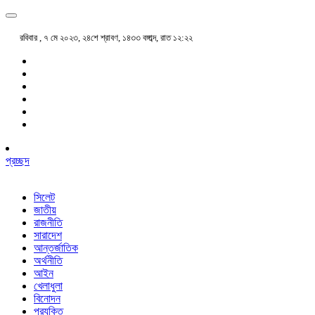
রবিবার , ৭ মে ২০২৩, ২৪শে শ্রাবণ, ১৪৩৩ বঙ্গাব্দ, রাত ১২:২২
প্রচ্ছদ
সিলেট
জাতীয়
রাজনীতি
সারাদেশ
আন্তর্জাতিক
অর্থনীতি
আইন
খেলাধুলা
বিনোদন
প্রযুক্তি