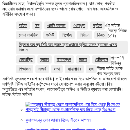
বিজ্ঞানীদের মতে, বিবাহবহির্ভূত সম্পর্ক মূলত প্যাথলজিক্যাল। যাই হোক, পরকীয়া
এড়ানোর সমাধান হলো দম্পতিদের মধ্যে ভালো বোঝাপোড়া, মানসিক, আধ্যাত্মিক ও
শারীরিক সংযোগ থাকা।
আটক
ঈদ
এমসি কলেজ
খেলাধুলা
দুর্ঘটনা
এই সাইটে
নিজম্ব নিউজ
দোয়া মাহফিল
ধর্মঘট
নিখোঁজ
নির্বাচন
নিহত
তৈরির
ফ্রিডম অব দ্য সিটি অব লন্ডন অ্যাওয়ার্ডে ভূষিত হলেন চ্যানেল এস'র
মিজান
পাশাপাশি
ভোগান্তি
ভ্রমণ
মানববন্ধন
মামলা
রেমিট্যান্স
বিভিন্ন
নিউজ সাইট থেকে
শিক্ষাঙ্গন
সংঘর্ষ
সভা
সাদাপাথর
হজ
খবর সংগ্রহ করে
সংশ্লিষ্ট সূত্রসহ প্রকাশ করে থাকি। তাই কোন খবর নিয়ে আপত্তি বা অভিযোগ থাকলে
সংশ্লিষ্ট নিউজ সাইটের কর্তৃপক্ষের সাথে যোগাযোগ করার অনুরোধ রইলো।বিনা
অনুমতিতে এই সাইটের সংবাদ, আলোকচিত্র অডিও ও ভিডিও ব্যবহার করা বেআইনি।
লাইফ-স্টাইল সর্বশেষ
পান্তুমাই সীমান্ত থেকে বাংলাদেশিকে ধরে নিয়ে গেছে বিএসএফ
কুয়াশাচ্ছন্ন ভোর জানান দিচ্ছে শীতের আগমন