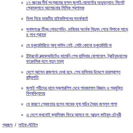
১৭ বছরের দীর্ঘ সংগ্রামের ফসল জুলাই-আগস্টের অভ্যুত্থান: সিলেট
প্রেসক্লাবে আলোচনায় সিসিক প্রশাসক
ভিসা নিয়ে ভারতীয় হাইকমিশনের সতর্কবার্তা
সুনামগঞ্জে তীব্র লোডশেডিং, চাহিদার অর্ধেক বিদ্যুৎ পেয়ে বিপাকে সাড়ে
৪ লাখ গ্রাহক
যে ডকুমেন্টারিতে আবু সাঈদ নেই, সেটা কোনো ডকুমেন্টারি না
ইন্টারনেট ব্ল্যাকআউটেও থামেনি শেখ হাসিনার যোগাযোগ, ট্রাইব্যুনালের
ফরেনসিক দলে নতুন তথ্য
দেশে আসেন রাজপথে দেখা হবে, শেখ হাসিনার উদ্দেশে ভারপ্রাপ্ত
রাষ্ট্রপতি
জুলাই শহীদের নামে স্কলারশিপ দেবে শাহজালাল বিজ্ঞান ও প্রযুক্তি
বিশ্ববিদ্যালয়
যে কারণে গ্রেফতার হলেন সাবেক যুগ্ম সচিব সৈয়দ জগলুল পাশা
এ দেশে কখনোই ফ্যাসিবাদ ফিরে আসবে না: আব্দুল কাইয়ুম চৌধুরী
প্রচ্ছদ
/
লাইফ-স্টাইল