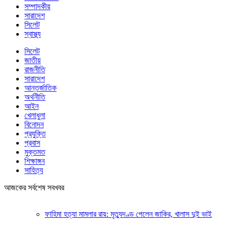
সম্পাদকীয়
সারাদেশ
সিলেট
স্বাস্থ্য
সিলেট
জাতীয়
রাজনীতি
সারাদেশ
আন্তর্জাতিক
অর্থনীতি
আইন
খেলাধুলা
বিনোদন
প্রযুক্তি
প্রবাস
মুক্তমত
শিক্ষাঙ্গন
সাহিত্য
আজকের সর্বশেষ সবখবর
ফাহিমা হত্যা মামলার রায়: মৃত্যুদণ্ড পেলেন জাকির, খালাস দুই ভাই