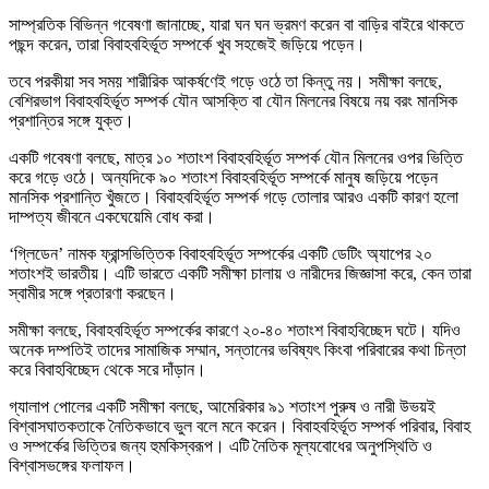
সাম্প্রতিক বিভিন্ন গবেষণা জানাচ্ছে, যারা ঘন ঘন ভ্রমণ করেন বা বাড়ির বাইরে থাকতে
পছন্দ করেন, তারা বিবাহবহির্ভূত সম্পর্কে খুব সহজেই জড়িয়ে পড়েন।
তবে পরকীয়া সব সময় শারীরিক আকর্ষণেই গড়ে ওঠে তা কিন্তু নয়। সমীক্ষা বলছে,
বেশিরভাগ বিবাহবহির্ভূত সম্পর্ক যৌন আসক্তি বা যৌন মিলনের বিষয়ে নয় বরং মানসিক
প্রশান্তির সঙ্গে যুক্ত।
একটি গবেষণা বলছে, মাত্র ১০ শতাংশ বিবাহবহির্ভূত সম্পর্ক যৌন মিলনের ওপর ভিত্তি
করে গড়ে ওঠে। অন্যদিকে ৯০ শতাংশ বিবাহবহির্ভূত সম্পর্কে মানুষ জড়িয়ে পড়েন
মানসিক প্রশান্তি খুঁজতে। বিবাহবহির্ভূত সম্পর্ক গড়ে তোলার আরও একটি কারণ হলো
দাম্পত্য জীবনে একঘেয়েমি বোধ করা।
‘গ্লিডেন’ নামক ফ্রান্সভিত্তিক বিবাহবহির্ভূত সম্পর্কের একটি ডেটিং অ্যাপের ২০
শতাংশই ভারতীয়। এটি ভারতে একটি সমীক্ষা চালায় ও নারীদের জিজ্ঞাসা করে, কেন তারা
স্বামীর সঙ্গে প্রতারণা করছেন।
সমীক্ষা বলছে, বিবাহবহির্ভূত সম্পর্কের কারণে ২০-৪০ শতাংশ বিবাহবিচ্ছেদ ঘটে। যদিও
অনেক দম্পতিই তাদের সামাজিক সম্মান, সন্তানের ভবিষ্যৎ কিংবা পরিবারের কথা চিন্তা
করে বিবাহবিচ্ছেদ থেকে সরে দাঁড়ান।
গ্যালাপ পোলের একটি সমীক্ষা বলছে, আমেরিকার ৯১ শতাংশ পুরুষ ও নারী উভয়ই
বিশ্বাসঘাতকতাকে নৈতিকভাবে ভুল বলে মনে করেন। বিবাহবহির্ভূত সম্পর্ক পরিবার, বিবাহ
ও সম্পর্কের ভিত্তির জন্য হুমকিস্বরূপ। এটি নৈতিক মূল্যবোধের অনুপস্থিতি ও
বিশ্বাসভঙ্গের ফলাফল।