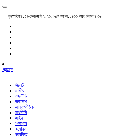
বৃহস্পতিবার , ১৬ ফেব্রুয়ারি ২০২৩, ২৬শে শ্রাবণ, ১৪৩৩ বঙ্গাব্দ, বিকাল ৪:৩৬
প্রচ্ছদ
সিলেট
জাতীয়
রাজনীতি
সারাদেশ
আন্তর্জাতিক
অর্থনীতি
আইন
খেলাধুলা
বিনোদন
প্রযুক্তি