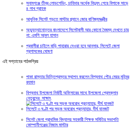
সুনামগঞ্জে তীব্র লোডশেডিং, চাহিদার অর্ধেক বিদ্যুৎ পেয়ে বিপাকে সাড়ে
৪ লাখ গ্রাহক
আধুনিক সিলেট গড়তে মাস্টার প্ল্যানে জোর বাণিজ্যমন্ত্রীর
অভ্যুত্থানোত্তর বাংলাদেশে সিলেটবাসী আর কোনো বৈষম্য দেখতে চায়
না: এমপি আবুল হাসান
প্রবাসীরা চাইলে বাড়ি পাহারায় দেওয়া হবে আনসার, সিলেটে জেলা
প্রশাসকের ঘোষণা
এই সপ্তাহের পাঠকপ্রিয়
পাকা রাস্তার ভিত্তিপ্রস্তর স্থাপন করলেন বিশ্বনাথ পৌর মেয়র মুহিবুর
রহমান
বিশ্বনাথ উপজেলা নির্বাহী অফিসারের সাথে উপজেলা প্রেসক্লাব
নেতৃবৃন্দের সাক্ষাৎ
সিলেটে ৩ ঘণ্টা পর সড়ক অবরোধ প্রত্যাহার, দীর্ঘ যানজট
সিলেট জেলা প্রাথমিক বিদ্যালয় সহকারী শিক্ষক সমিতির সভাপতি
কোম্পানীগঞ্জের নিজাম মাস্টার