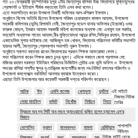
গত ২৩ ফেব্রুয়ারী বৃহস্পতিবার দুপুর ২টায় জৈন্তাপুর বালিকা উচ্চ বিদ্যালয়ে মুক্তিযুদ্ধের
প্রেক্ষাপট ও ইতিহাস শীর্ষক বক্তব্যে তিনি এসব কথা বলেন।
এতে সভাপতিত্ব করেন উপজলা নিবার্হী অফিসার আল-বশিরুল ইসলাম।
অনুষ্ঠানে বিশেষ অতিথি ছিলেন উপজেলা পরিষদ চেয়ারম্যান কামাল আহমদ, উপজেলা
সহকারী কমিশনার (ভূমি) রিপামনি দেবী, জৈন্তাপুর মডেল থানার অফিসার (ইনচার্জ) ওমর
ফারুক মোড়ল, ইমরান আহমদ সরকারী মহিলা কলেজের অধ্যক্ষ মো: এনামুল হক সরর্দার,
সহযোগি অধ্যাপক শাহেদ আহমদ,বীর মুক্তিযোদ্ধা আব্দুর রশিদ,সিদ্দিকুর রহমান, উপজেলা
একাডেমিক সুপার ভাইজার মো: আজিজুল হক খোকন, বিদ্যালয় পরিচালনা কমিটির সভাপতি
হায়দর আলী, জৈন্তাপুর প্রেসক্লাব সভাপতি নূরুল ইসলাম।
অনুষ্ঠানে স্বাগত বক্তব্য রাখেন বিদ্যালয়ের প্রধান শিক্ষক আফরোজা বেগম।
সভা পরিচালনা করেন শিক্ষক রজত চন্দ্র ভুষণ। এদিকে সকালে জেলা প্রশাসক মো:
মজিবর রহমান দরবস্ত ইউনিয়ন পরিষদের ডিজিটাল সেন্টার এবং ভূমি অফিস ও উপজেলা
সদরের খাসিয়া পল্লীর ক্ষুদ্র নৃ-তাত্ত্বিক জনগোষ্টীর জন্য নব-নিমির্ত বসতঘর পরিদর্শন ও
উপজেলা কমপ্লেক্সে নবনিমির্ত আনসার ব্যারাক উদ্বোধন করেন।
এছাড়া তিনি উপজেলার আর কয়েকটি সরকারী দপ্তর পরিদর্শন করেছেন।
আটক
ঈদ
এমসি কলেজ
খেলাধুলা
দুর্ঘটনা
এই সাইটে
নিজম্ব নিউজ
দোয়া মাহফিল
ধর্মঘট
নিখোঁজ
নির্বাচন
নিহত
তৈরির
ফ্রিডম অব দ্য সিটি অব লন্ডন অ্যাওয়ার্ডে ভূষিত হলেন চ্যানেল এস'র
মিজান
পাশাপাশি
ভোগান্তি
ভ্রমণ
মানববন্ধন
মামলা
রেমিট্যান্স
বিভিন্ন
নিউজ সাইট থেকে
শিক্ষাঙ্গন
সংঘর্ষ
সভা
সাদাপাথর
হজ