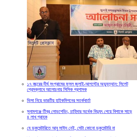
১৭ বছরের দীর্ঘ সংগ্রামের ফসল জুলাই-আগস্টের অভ্যুত্থান: সিলেট
প্রেসক্লাবে আলোচনায় সিসিক প্রশাসক
ভিসা নিয়ে ভারতীয় হাইকমিশনের সতর্কবার্তা
সুনামগঞ্জে তীব্র লোডশেডিং, চাহিদার অর্ধেক বিদ্যুৎ পেয়ে বিপাকে সাড়ে
৪ লাখ গ্রাহক
যে ডকুমেন্টারিতে আবু সাঈদ নেই, সেটা কোনো ডকুমেন্টারি না