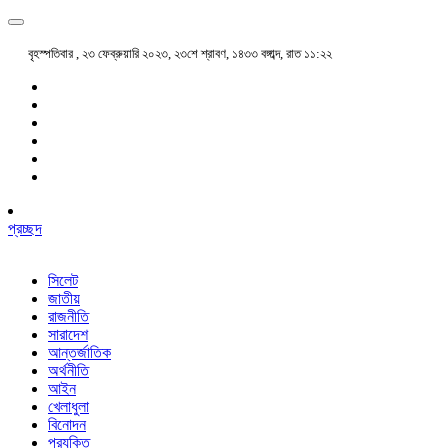
বৃহস্পতিবার , ২৩ ফেব্রুয়ারি ২০২৩, ২৩শে শ্রাবণ, ১৪৩৩ বঙ্গাব্দ, রাত ১১:২২
প্রচ্ছদ
সিলেট
জাতীয়
রাজনীতি
সারাদেশ
আন্তর্জাতিক
অর্থনীতি
আইন
খেলাধুলা
বিনোদন
প্রযুক্তি