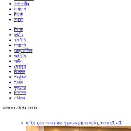
সম্পাদকীয়
সারাদেশ
সিলেট
স্বাস্থ্য
সিলেট
জাতীয়
রাজনীতি
সারাদেশ
আন্তর্জাতিক
অর্থনীতি
আইন
খেলাধুলা
বিনোদন
প্রযুক্তি
প্রবাস
মুক্তমত
শিক্ষাঙ্গন
সাহিত্য
আজকের সর্বশেষ সবখবর
ফাহিমা হত্যা মামলার রায়: মৃত্যুদণ্ড পেলেন জাকির, খালাস দুই ভাই