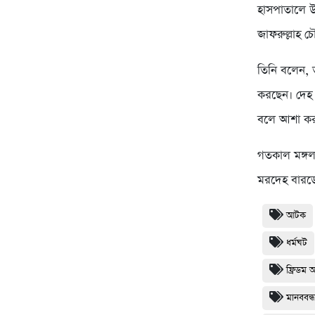
হাসপাতালে উ
জাফরুল্লাহ চ
তিনি বলেন, 
করছেন। দেহ দ
বলে আশা করছ
গতকাল মঙ্গল
মরদেহ বারড
আটক
ধর্মঘট
ফ্রিডম 
মানববন্