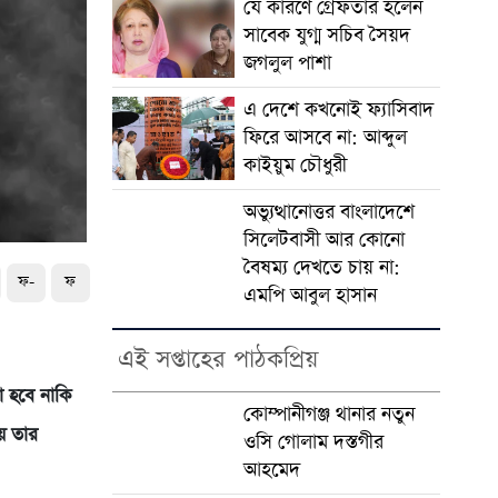
যে কারণে গ্রেফতার হলেন
সাবেক যুগ্ম সচিব সৈয়দ
জগলুল পাশা
এ দেশে কখনোই ফ্যাসিবাদ
ফিরে আসবে না: আব্দুল
কাইয়ুম চৌধুরী
অভ্যুত্থানোত্তর বাংলাদেশে
সিলেটবাসী আর কোনো
বৈষম্য দেখতে চায় না:
ফ-
ফ
এমপি আবুল হাসান
এই সপ্তাহের পাঠকপ্রিয়
রা হবে নাকি
কোম্পানীগঞ্জ থানার নতুন
য়ে তার
ওসি গোলাম দস্তগীর
আহমেদ