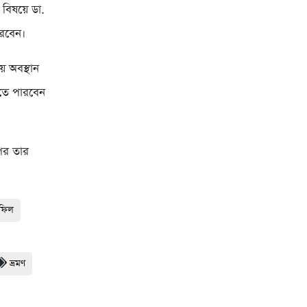
 বিষয়ে ডা.
করবেন।
য় অবস্থান
নিতে পারবেন
 পর তার
হফিল
ভ্রমণ