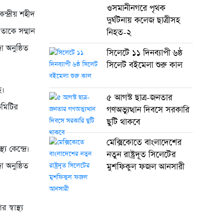
ওসমানীনগরে পৃথক
ন্দ্রীয় শহীদ
দুর্ঘটনায় কলেজ ছাত্রীসহ
 তাকে সম্মান
নিহত-২
 অনুষ্ঠিত
সিলেটে ১১ দিনব্যাপী ৬ষ্ঠ
সিলেট বইমেলা শুরু কাল
ে।
৫ আগস্ট ছাত্র-জনতার
 কমিটির
গণঅভ্যুত্থান দিবসে সরকারি
ছুটি থাকবে
মেক্সিকোতে বাংলাদেশের
 কেন্দ্রে।
নতুন রাষ্ট্রদূত সিলেটের
া অনুষ্ঠিত
মুশফিকুল ফজল আনসারী
্বাস্থ্য