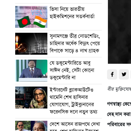
ভিসা নিয়ে ভারতীয়
হাইকমিশনের সতর্কবার্তা
সুনামগঞ্জে তীব্র লোডশেডিং,
চাহিদার অর্ধেক বিদ্যুৎ পেয়ে
বিপাকে সাড়ে ৪ লাখ গ্রাহক
যে ডকুমেন্টারিতে আবু
সাঈদ নেই, সেটা কোনো
ডকুমেন্টারি না
বীর মুক্তিযোদ
ইন্টারনেট ব্ল্যাকআউটেও
থামেনি শেখ হাসিনার
গণস্বাস্থ্য ক
যোগাযোগ, ট্রাইব্যুনালের
ফরেনসিক দলে নতুন তথ্য
দেহ দান করা
দেশে আসেন রাজপথে দেখা
পরিবারের সদস