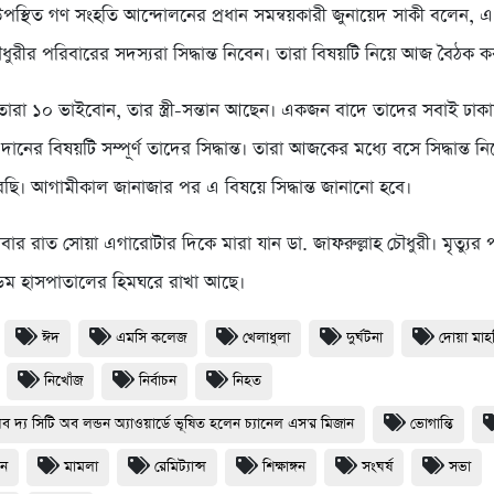
পস্থিত গণ সংহতি আন্দোলনের প্রধান সমন্বয়কারী জুনায়েদ সাকী বলেন, এ
ৌধুরীর পরিবারের সদস্যরা সিদ্ধান্ত নিবেন। তারা বিষয়টি নিয়ে আজ বৈঠক 
তারা ১০ ভাইবোন, তার স্ত্রী-সন্তান আছেন। একজন বাদে তাদের সবাই ঢাকা
ানের বিষয়টি সম্পূর্ণ তাদের সিদ্ধান্ত। তারা আজকের মধ্যে বসে সিদ্ধান্ত 
ি। আগামীকাল জানাজার পর এ বিষয়ে সিদ্ধান্ত জানানো হবে।
বার রাত সোয়া এগারোটার দিকে মারা যান ডা. জাফরুল্লাহ চৌধুরী। মৃত্যুর
েম হাসপাতালের হিমঘরে রাখা আছে।
ঈদ
এমসি কলেজ
খেলাধুলা
দুর্ঘটনা
দোয়া মা
নিখোঁজ
নির্বাচন
নিহত
অব দ্য সিটি অব লন্ডন অ্যাওয়ার্ডে ভূষিত হলেন চ্যানেল এস'র মিজান
ভোগান্তি
ধন
মামলা
রেমিট্যান্স
শিক্ষাঙ্গন
সংঘর্ষ
সভা