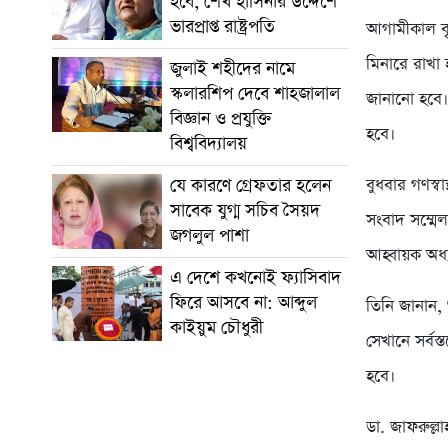
হবে, শেখ হাসিনার উদ্দেশে
ভারপ্রাপ্ত রাষ্ট্রপতি
আগামীকাল বৃহ
মিনারে রাখা 
জুলাই শহীদের নামে
স্কলারশিপ দেবে শাহজালাল
জানানো হবে। 
বিজ্ঞান ও প্রযুক্তি
হবে।
বিশ্ববিদ্যালয়
যে কারণে গ্রেফতার হলেন
বুধবার গণস্
সাবেক যুগ্ম সচিব সৈয়দ
সংবাদ সম্মেলন
জগলুল পাশা
আহ্বায়ক অধ্
এ দেশে কখনোই ফ্যাসিবাদ
ফিরে আসবে না: আব্দুল
তিনি জানান, 
কাইয়ুম চৌধুরী
সেখানে সর্বস
হবে।
ডা. জাফরুল্ল