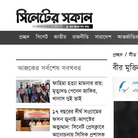
প্রচ্ছদ
সিলেট
জাতীয়
রাজনীতি
সারাদেশ
আন্তর্জাতি
প্রচ্ছদ
/
লীড
বীর মুক্
আজকের সর্বশেষ সবখবর
ফাহিমা হত্যা মামলার রায়:
ডেস্
মৃত্যুদণ্ড পেলেন জাকির,
এপ্
খালাস দুই ভাই
১৭ বছরের দীর্ঘ সংগ্রামের
ফসল জুলাই-আগস্টের
অভ্যুত্থান: সিলেট প্রেসক্লাবে
আলোচনায় সিসিক প্রশাসক