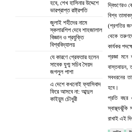
হবে, শেখ হাসিনার উদ্দেশে
দ্বিগুণেরও 
ভারপ্রাপ্ত রাষ্ট্রপতি
বিশ্ব তামাক
জুলাই শহীদের নামে
(প্রগতির জন
স্কলারশিপ দেবে শাহজালাল
থেকে তরুণদে
বিজ্ঞান ও প্রযুক্তি
বিশ্ববিদ্যালয়
কার্যকর পদক
প্রজ্ঞা মনে
যে কারণে গ্রেফতার হলেন
সাবেক যুগ্ম সচিব সৈয়দ
বাস্তবায়ন, 
জগলুল পাশা
সবধরনের তাম
এ দেশে কখনোই ফ্যাসিবাদ
হবে।
ফিরে আসবে না: আব্দুল
প্রতি বছর 
কাইয়ুম চৌধুরী
স্বাস্থ্যঝুঁ
রাখাই এই দি