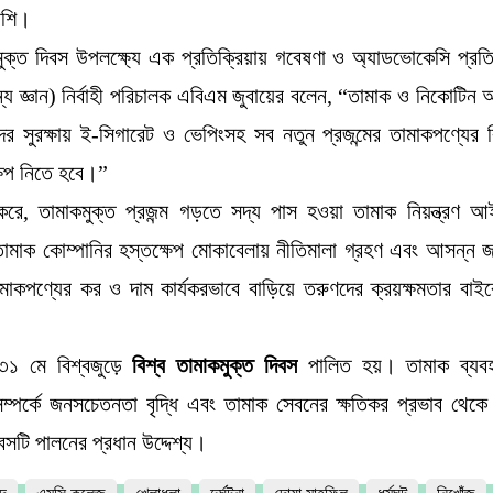
বেশি।
মুক্ত দিবস উপলক্ষ্যে এক প্রতিক্রিয়ায় গবেষণা ও অ্যাডভোকেসি প্রতিষ্ঠ
্য জ্ঞান) নির্বাহী পরিচালক এবিএম জুবায়ের বলেন, “তামাক ও নিকোটিন 
র সুরক্ষায় ই-সিগারেট ও ভেপিংসহ সব নতুন প্রজন্মের তামাকপণ্যের বি
্ষেপ নিতে হবে।”
 করে, তামাকমুক্ত প্রজন্ম গড়তে সদ্য পাস হওয়া তামাক নিয়ন্ত্রণ আ
তামাক কোম্পানির হস্তক্ষেপ মোকাবেলায় নীতিমালা গ্রহণ এবং আসন্ন 
াকপণ্যের কর ও দাম কার্যকরভাবে বাড়িয়ে তরুণদের ক্রয়ক্ষমতার বাইর
৩১ মে বিশ্বজুড়ে
বিশ্ব তামাকমুক্ত দিবস
পালিত হয়। তামাক ব্যবহ
কি সম্পর্কে জনসচেতনতা বৃদ্ধি এবং তামাক সেবনের ক্ষতিকর প্রভাব থেকে 
বসটি পালনের প্রধান উদ্দেশ্য।