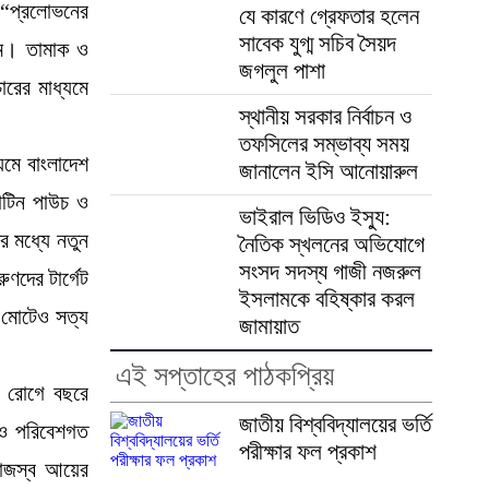
ে “প্রলোভনের
যে কারণে গ্রেফতার হলেন
সাবেক যুগ্ম সচিব সৈয়দ
মে। তামাক ও
জগলুল পাশা
ারের মাধ্যমে
স্থানীয় সরকার নির্বাচন ও
তফসিলের সম্ভাব্য সময়
যমে বাংলাদেশ
জানালেন ইসি আনোয়ারুল
কোটিন পাউচ ও
ভাইরাল ভিডিও ইস্যু:
র মধ্যে নতুন
নৈতিক স্খলনের অভিযোগে
সংসদ সদস্য গাজী নজরুল
ণদের টার্গেট
ইসলামকে বহিষ্কার করল
 মোটেও সত্য
জামায়াত
এই সপ্তাহের পাঠকপ্রিয়
ত রোগে বছরে
জাতীয় বিশ্ববিদ্যালয়ের ভর্তি
য ও পরিবেশগত
পরীক্ষার ফল প্রকাশ
াজস্ব আয়ের