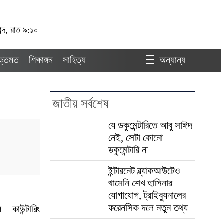
ব্দ, রাত ৯:১০
ুক্তমত
শিক্ষাঙ্গন
সাহিত্য
অন্যান্য
জাতীয় সর্বশেষ
যে ডকুমেন্টারিতে আবু সাঈদ
নেই, সেটা কোনো
ডকুমেন্টারি না
ইন্টারনেট ব্ল্যাকআউটেও
থামেনি শেখ হাসিনার
যোগাযোগ, ট্রাইব্যুনালের
ফরেনসিক দলে নতুন তথ্য
– কাউন্টারিং