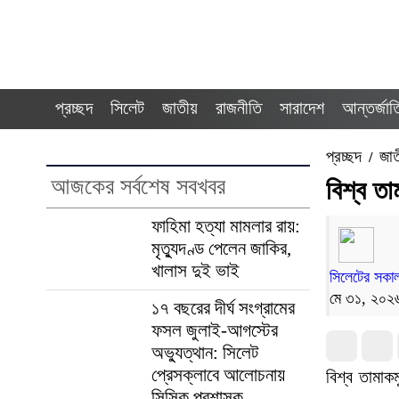
প্রচ্ছদ
সিলেট
জাতীয়
রাজনীতি
সারাদেশ
আন্তর্জা
প্রচ্ছদ
জা
/
আজকের সর্বশেষ সবখবর
বিশ্ব ত
ফাহিমা হত্যা মামলার রায়:
মৃত্যুদণ্ড পেলেন জাকির,
খালাস দুই ভাই
সিলেটের সকাল
মে ৩১, ২০২৬ 
১৭ বছরের দীর্ঘ সংগ্রামের
ফসল জুলাই-আগস্টের
অভ্যুত্থান: সিলেট
প্রেসক্লাবে আলোচনায়
বিশ্ব তামাক
সিসিক প্রশাসক