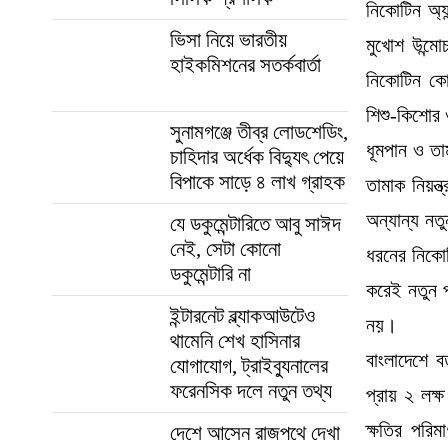
নিকোটিন অ্য
ভিসা নিয়ে ভারতীয়
মুখোশ উন্ম
হাইকমিশনের সতর্কবার্তা
নিকোটিন কোম
শিশু-কিশোর
সুনামগঞ্জে তীব্র লোডশেডিং,
ধূমপান ও তা
চাহিদার অর্ধেক বিদ্যুৎ পেয়ে
বিপাকে সাড়ে ৪ লাখ গ্রাহক
তামাক নিয়ন্
অন্যান্য নত
যে ডকুমেন্টারিতে আবু সাঈদ
নেই, সেটা কোনো
ধরনের নিকোট
ডকুমেন্টারি না
করেই নতুন প
ইন্টারনেট ব্ল্যাকআউটেও
নয়।
থামেনি শেখ হাসিনার
বাংলাদেশে 
যোগাযোগ, ট্রাইব্যুনালের
ফরেনসিক দলে নতুন তথ্য
প্রায় ২ লক্
ক্ষতির পরি
দেশে আসেন রাজপথে দেখা