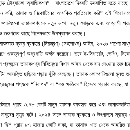
ান্ড টোব্যাকো অ্যাডিকশন”। বাংলাদেশে দিবসটি উদযাপিত হতে যাচ্ছ
োচন করি, তামাক ও নিকোটিনের আসক্তি প্রতিরোধ করি” এই শিরোনা
্পানিগুলো তামাকপণ্যকে নতুন রূপে, নতুন মোড়কে এবং আগ্রাসী প্রচ
 ও তরুণদের কাছে বিশেষভাবে উপস্থাপন করছে।
মাকজাত দ্রব্য ব্যবহার (নিয়ন্ত্রণ) (সংশোধন) আইন, ২০২৬ পাশের মাধ্
ত্রণে গুরুত্বপূর্ণ অগ্রগতি অর্জন করেছে। তবে ই-সিগারেট, ভেপিং, নি
ুন প্রজন্মের তামাকপণ্য নিষিদ্ধের বিধান আইন থেকে বাদ দেওয়ায় তরুণদে
িন আসক্তি ছড়িয়ে পড়ার ঝুঁকি বেড়েছে। তামাক কোম্পানিগুলো মূলত তরু
্রজন্মের পণ্যকে “নিরাপদ” বা “কম ক্ষতিকর” হিসেবে প্রচার করছে, যা
বর্তমানে প্রায় ৩.৭৮ কোটি মানুষ তামাক ব্যবহার করে এবং তামাকজনি
ষ মানুষের মৃত্যু ঘটে। ২০২৪ সালে তামাক ব্যবহার ও উৎপাদনে স্বাস্থ্
মাণ ছিল প্রায় ৮৭ হাজার কোটি টাকা, যা তামাক খাত থেকে আহরিত র