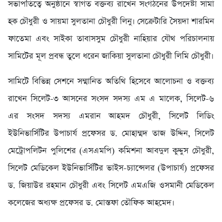
সভাপতিত্বে অনুষ্ঠানে স্বাগত বক্তব্য রাখেন সংগঠনের উপদেষ্টা সামা
হক চৌধুরী ও সায়মা সুলতানা চৌধুরী লিনু। সেক্রেটারি সৈয়দা শারমিন
ফাতেমা এবং সাইকা তাবাসসুম চৌধুরী নাহিয়ার যৌথ পরিচালনায়
সামিটের মূল প্রবন্ধ তুলে ধরেন জাকিয়া সুলতানা চৌধুরী লিমি চৌধুরী।
সামিটে বিভিন্ন সেশনে সম্মানিত অতিথি হিসেবে আলোচনা ও বক্তব্য
রাখেন সিলেট-৩ আসনের সংসদ সদস্য এম এ মালেক, সিলেট-৬
এর সংসদ সদস্য এমরান আহমদ চৌধুরী, সিলেট লিডিং
ইউনিভার্সিটির উপাচার্য প্রফেসর ড. মোহাম্মদ তাজ উদ্দিন, সিলেট
মেট্রোপলিটন পুলিশের (এসএমপি) কমিশনা আবদুল কুদ্দুস চৌধুরী,
সিলেট মেডিকেল ইউনিভার্সিটির ভাইস-চ্যান্সেলর (উপাচার্য) প্রফেসর
ড. জিয়াউর রহমান চৌধুরী এবং সিলেট এমএজি ওসমানী মেডিকেল
কলেজের অধ্যক্ষ প্রফেসর ড. মোস্তফা তৌফিক আহমেদ।