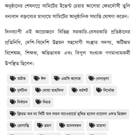
অনুষ্ঠানের শেষলগ্নে সামিটের ইভেন্ট চেয়ার আলেয়া ফেরদৌসী তুলি
ধন্যবাদ বক্তব্যের মাধ্যমে সামিটের আনুষ্ঠানিক সমাপ্তি ঘোষণা করেন।
দিনব্যাপী এই আয়োজনে বিভিন্ন সরকারি-বেসরকারি প্রতিষ্ঠানের
প্রতিনিধি, দেশি-বিদেশি উন্নয়ন সহযোগী সংস্থার সদস্য, অটিজম
বিশেষজ্ঞ, শিক্ষক, অভিভাবক এবং বিপুল সংখ্যক গণমাধ্যমকর্মী
উপস্থিত ছিলেন।
আটক
ঈদ
এমসি কলেজ
খেলাধুলা
দুর্ঘটনা
দোয়া মাহফিল
ধর্মঘট
নিখোঁজ
নির্বাচন
নিহত
ফ্রিডম অব দ্য সিটি অব লন্ডন অ্যাওয়ার্ডে ভূষিত হলেন চ্যানেল এস'র মিজান
ভোগান্তি
ভ্রমণ
মানববন্ধন
মামলা