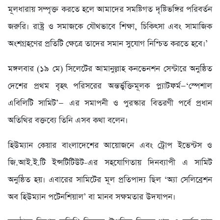
মূলধারায় সম্পৃক্ত করতে হলে আমাদের সমষ্টিগত দৃষ্টিভঙ্গির পরিবর্তন
জরুরি। রাষ্ট্র ও সমাজকে যৌথভাবে শিক্ষা, চিকিৎসা এবং সামাজিক
অংশগ্রহণের প্রতিটি ক্ষেত্রে তাদের সমান সুযোগ নিশ্চিত করতে হবে।’
মঙ্গলবার (১৯ মে) সিলেটের আমানুল্লাহ কনভেনশন সেন্টারে অনুষ্ঠিত
দেশের প্রথম বৃহৎ পরিসরের অন্তর্ভুক্তিমূলক প্ল্যাটফর্ম—‘স্পেশাল
এবিলিটি সামিট’— এর সমাপনী ও পুরস্কার বিতরণী পর্বে প্রধান
অতিথির বক্তব্যে তিনি এসব কথা বলেন।
হিউম্যান কেয়ার বাংলাদেশের আয়োজনে এবং ট্রোপ ইভেন্টস ও
জি.আই.ই.টি ইন্সটিটিউট-এর সহযোগিতায় দিনব্যাপী এ সামিট
অনুষ্ঠিত হয়। এবারের সামিটের মূল প্রতিপাদ্য ছিল ‘অ্যা সেলিব্রেশন
অব হিউম্যান পটেনশিয়াল’ বা মানব সক্ষমতার উদযাপন।