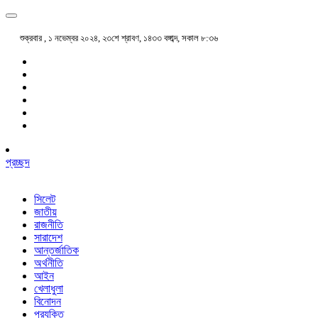
শুক্রবার , ১ নভেম্বর ২০২৪, ২৩শে শ্রাবণ, ১৪৩৩ বঙ্গাব্দ, সকাল ৮:৩৬
প্রচ্ছদ
সিলেট
জাতীয়
রাজনীতি
সারাদেশ
আন্তর্জাতিক
অর্থনীতি
আইন
খেলাধুলা
বিনোদন
প্রযুক্তি