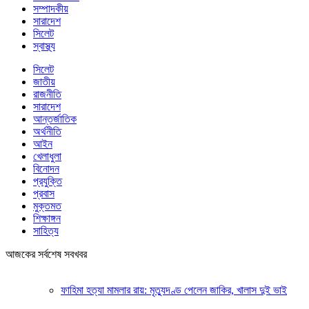
সম্পাদকীয়
সারাদেশ
সিলেট
স্বাস্থ্য
সিলেট
জাতীয়
রাজনীতি
সারাদেশ
আন্তর্জাতিক
অর্থনীতি
আইন
খেলাধুলা
বিনোদন
প্রযুক্তি
প্রবাস
মুক্তমত
শিক্ষাঙ্গন
সাহিত্য
আজকের সর্বশেষ সবখবর
ফাহিমা হত্যা মামলার রায়: মৃত্যুদণ্ড পেলেন জাকির, খালাস দুই ভাই