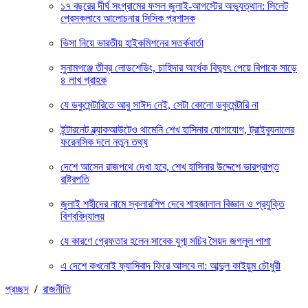
১৭ বছরের দীর্ঘ সংগ্রামের ফসল জুলাই-আগস্টের অভ্যুত্থান: সিলেট
প্রেসক্লাবে আলোচনায় সিসিক প্রশাসক
ভিসা নিয়ে ভারতীয় হাইকমিশনের সতর্কবার্তা
সুনামগঞ্জে তীব্র লোডশেডিং, চাহিদার অর্ধেক বিদ্যুৎ পেয়ে বিপাকে সাড়ে
৪ লাখ গ্রাহক
যে ডকুমেন্টারিতে আবু সাঈদ নেই, সেটা কোনো ডকুমেন্টারি না
ইন্টারনেট ব্ল্যাকআউটেও থামেনি শেখ হাসিনার যোগাযোগ, ট্রাইব্যুনালের
ফরেনসিক দলে নতুন তথ্য
দেশে আসেন রাজপথে দেখা হবে, শেখ হাসিনার উদ্দেশে ভারপ্রাপ্ত
রাষ্ট্রপতি
জুলাই শহীদের নামে স্কলারশিপ দেবে শাহজালাল বিজ্ঞান ও প্রযুক্তি
বিশ্ববিদ্যালয়
যে কারণে গ্রেফতার হলেন সাবেক যুগ্ম সচিব সৈয়দ জগলুল পাশা
এ দেশে কখনোই ফ্যাসিবাদ ফিরে আসবে না: আব্দুল কাইয়ুম চৌধুরী
প্রচ্ছদ
/
রাজনীতি