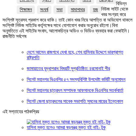
বিভিন্ন
নিউজ সাইট থেকে
শিক্ষাঙ্গন
সংঘর্ষ
সভা
সাদাপাথর
হজ
খবর সংগ্রহ করে
সংশ্লিষ্ট সূত্রসহ প্রকাশ করে থাকি। তাই কোন খবর নিয়ে আপত্তি বা অভিযোগ থাকলে
সংশ্লিষ্ট নিউজ সাইটের কর্তৃপক্ষের সাথে যোগাযোগ করার অনুরোধ রইলো।বিনা
অনুমতিতে এই সাইটের সংবাদ, আলোকচিত্র অডিও ও ভিডিও ব্যবহার করা বেআইনি।
রাজনীতি সর্বশেষ
দেশে আসেন রাজপথে দেখা হবে, শেখ হাসিনার উদ্দেশে ভারপ্রাপ্ত
রাষ্ট্রপতি
জামায়াতের যুদ্ধাপরাধ বিষয়টি সুপ্রতিষ্ঠিত: চরমোনাই পীর
সিলেট মহানগর বিএনপির ৫৭ সদস্যবিশিষ্ট উপদেষ্টা কমিটি অনুমোদন
সিলেট মহানগর ছাত্রদল সম্পাদক আফসানকে বিএনপির সতর্কবার্তা
সিলেট জেলা ছাত্রদলের সাবেক সভাপতি সুমনের মায়ের ইন্তেকাল
এই সপ্তাহের পাঠকপ্রিয়
হাসিনা মুক্ত হলেও আমরা ষড়যন্ত্র মুক্ত হই নাই- টুকু