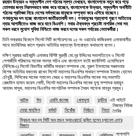
রহমান উন্নয়ন ও সমৃদ্ধশীল দেশ গঠনের স্বপ্ন দেখছেন, বাংলাদেশকে নতুন করে গড়ে
তোলবার জন্য নিরলসভাবে কাজ করে যাচ্ছেন, বাংলাদেশকে উন্নয়ন, সমৃদ্ধশীল অর্থনীতি
গঠনের প্রতিজ্ঞা নিয়ে দেশের সর্বস্থরের মানুষকে সম্পৃক্ত করে এগিয়ে যাচ্ছেন।
গণমানুষের দল হচ্ছে বাংলাদেশ জাতীয়তাবাদী দল। গণমানুষের প্রত্যাশা পূরণে অতিতের
ন্যায় আগামীতেও কাজ করে যাবে বিএনপি। সবার ঐক্যবদ্ধ প্রচেষ্টা নাগরিক সেবা সহ
সকল ধরনে সুযোগ সুবিধা নিশ্চিতে কাজ করবে দলের সকল পর্যায়ের নেতাকর্মীরা।
তিনি শুক্রবার বিকেলে সিলেট সিটি কর্পোরেশনের ২৫ নং ওয়ার্ডের কাজিরখলা এলাকাবাসীর
সাথে মতবিনিময় কালে প্রধান অতিথির বক্তব্যে উপরোক্ত কথাগুলো বলেন।
দক্ষিণ সুরমার বরইকান্দি এলাকার বিশিষ্ট মুরব্বী মো.নূর উদ্দিনের সভাপতিত্বে ও সিলেট
পেশাজীবি পরিষদের সাবেক সদস্য সচিব এবং বাংলাদেশ ফটো জার্নালিস্ট এসোসিয়েশ
(বিপিজেএ) সিলেট বিভাগীয় কমিটির সাধারণ সম্পাদক মো. নুরুল ইসলামের সঞ্চালনায়
বিশেষ অতিথির বক্তব্য রাখেন সিলেট মহানগর বিএনপির সাধারণ সম্পাদক ইমদাদ হোসেন
চৌধুরী, সিসিকের সাবেক প্যানেল মেয়র ও মহানগর বিএনপির সাবেক সহ-সভাপতি
রেজাউল হাসান কয়েস লোদী, সিলেট মহানগর বিএনপির সাবেক যুগ্ম সম্পাদক হুমায়ুন
আহমদ মাসুক, মহানগর বিএনপির সাংগঠনিক সম্পাদক সৈয়দ সাফেক মাহবুব প্রমুখ।
আটক
ঈদ
এমসি কলেজ
খেলাধুলা
দুর্ঘটনা
এই সাইটে
নিজম্ব নিউজ
দোয়া মাহফিল
ধর্মঘট
নিখোঁজ
নির্বাচন
নিহত
তৈরির
ফ্রিডম অব দ্য সিটি অব লন্ডন অ্যাওয়ার্ডে ভূষিত হলেন চ্যানেল এস'র
মিজান
পাশাপাশি
ভোগান্তি
ভ্রমণ
মানববন্ধন
মামলা
রেমিট্যান্স