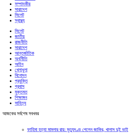
সম্পাদকীয়
সারাদেশ
সিলেট
স্বাস্থ্য
সিলেট
জাতীয়
রাজনীতি
সারাদেশ
আন্তর্জাতিক
অর্থনীতি
আইন
খেলাধুলা
বিনোদন
প্রযুক্তি
প্রবাস
মুক্তমত
শিক্ষাঙ্গন
সাহিত্য
আজকের সর্বশেষ সবখবর
ফাহিমা হত্যা মামলার রায়: মৃত্যুদণ্ড পেলেন জাকির, খালাস দুই ভাই