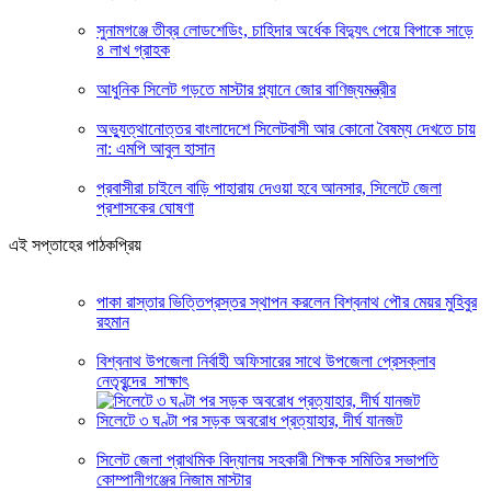
সুনামগঞ্জে তীব্র লোডশেডিং, চাহিদার অর্ধেক বিদ্যুৎ পেয়ে বিপাকে সাড়ে
৪ লাখ গ্রাহক
আধুনিক সিলেট গড়তে মাস্টার প্ল্যানে জোর বাণিজ্যমন্ত্রীর
অভ্যুত্থানোত্তর বাংলাদেশে সিলেটবাসী আর কোনো বৈষম্য দেখতে চায়
না: এমপি আবুল হাসান
প্রবাসীরা চাইলে বাড়ি পাহারায় দেওয়া হবে আনসার, সিলেটে জেলা
প্রশাসকের ঘোষণা
এই সপ্তাহের পাঠকপ্রিয়
পাকা রাস্তার ভিত্তিপ্রস্তর স্থাপন করলেন বিশ্বনাথ পৌর মেয়র মুহিবুর
রহমান
বিশ্বনাথ উপজেলা নির্বাহী অফিসারের সাথে উপজেলা প্রেসক্লাব
নেতৃবৃন্দের সাক্ষাৎ
সিলেটে ৩ ঘণ্টা পর সড়ক অবরোধ প্রত্যাহার, দীর্ঘ যানজট
সিলেট জেলা প্রাথমিক বিদ্যালয় সহকারী শিক্ষক সমিতির সভাপতি
কোম্পানীগঞ্জের নিজাম মাস্টার