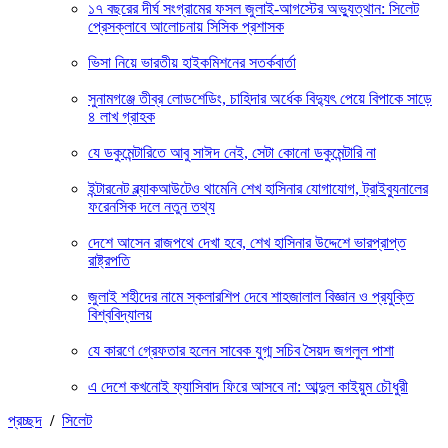
১৭ বছরের দীর্ঘ সংগ্রামের ফসল জুলাই-আগস্টের অভ্যুত্থান: সিলেট
প্রেসক্লাবে আলোচনায় সিসিক প্রশাসক
ভিসা নিয়ে ভারতীয় হাইকমিশনের সতর্কবার্তা
সুনামগঞ্জে তীব্র লোডশেডিং, চাহিদার অর্ধেক বিদ্যুৎ পেয়ে বিপাকে সাড়ে
৪ লাখ গ্রাহক
যে ডকুমেন্টারিতে আবু সাঈদ নেই, সেটা কোনো ডকুমেন্টারি না
ইন্টারনেট ব্ল্যাকআউটেও থামেনি শেখ হাসিনার যোগাযোগ, ট্রাইব্যুনালের
ফরেনসিক দলে নতুন তথ্য
দেশে আসেন রাজপথে দেখা হবে, শেখ হাসিনার উদ্দেশে ভারপ্রাপ্ত
রাষ্ট্রপতি
জুলাই শহীদের নামে স্কলারশিপ দেবে শাহজালাল বিজ্ঞান ও প্রযুক্তি
বিশ্ববিদ্যালয়
যে কারণে গ্রেফতার হলেন সাবেক যুগ্ম সচিব সৈয়দ জগলুল পাশা
এ দেশে কখনোই ফ্যাসিবাদ ফিরে আসবে না: আব্দুল কাইয়ুম চৌধুরী
প্রচ্ছদ
/
সিলেট