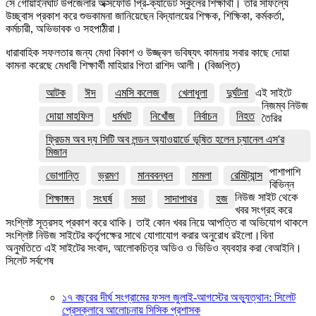
সে গোয়াইনঘাট উপজেলার অক্সফোর্ড প্রি-ক্যাডেট স্কুলের শিক্ষার্থী। তার সাফল্যে
উচ্ছ্বাস প্রকাশ করে শুভকামনা জানিয়েছেন বিদ্যালয়ের শিক্ষক, শিক্ষিকা, কর্মকর্তা,
কর্মচারী, অভিভাবক ও সহপাঠীরা।
ধারাবাহিক সফলতার জন্য মেধা বিকাশ ও উজ্জ্বল ভবিষ্যৎ কামনায় সবার কাছে দোয়া
কামনা করেছে মেধাবী শিক্ষার্থী মাহিয়ার পিতা রাশিদ আলী। (বিজ্ঞপ্তি)
আটক
ঈদ
এমসি কলেজ
খেলাধুলা
দুর্ঘটনা
এই সাইটে
নিজম্ব নিউজ
দোয়া মাহফিল
ধর্মঘট
নিখোঁজ
নির্বাচন
নিহত
তৈরির
ফ্রিডম অব দ্য সিটি অব লন্ডন অ্যাওয়ার্ডে ভূষিত হলেন চ্যানেল এস'র
মিজান
পাশাপাশি
ভোগান্তি
ভ্রমণ
মানববন্ধন
মামলা
রেমিট্যান্স
বিভিন্ন
নিউজ সাইট থেকে
শিক্ষাঙ্গন
সংঘর্ষ
সভা
সাদাপাথর
হজ
খবর সংগ্রহ করে
সংশ্লিষ্ট সূত্রসহ প্রকাশ করে থাকি। তাই কোন খবর নিয়ে আপত্তি বা অভিযোগ থাকলে
সংশ্লিষ্ট নিউজ সাইটের কর্তৃপক্ষের সাথে যোগাযোগ করার অনুরোধ রইলো।বিনা
অনুমতিতে এই সাইটের সংবাদ, আলোকচিত্র অডিও ও ভিডিও ব্যবহার করা বেআইনি।
সিলেট সর্বশেষ
১৭ বছরের দীর্ঘ সংগ্রামের ফসল জুলাই-আগস্টের অভ্যুত্থান: সিলেট
প্রেসক্লাবে আলোচনায় সিসিক প্রশাসক