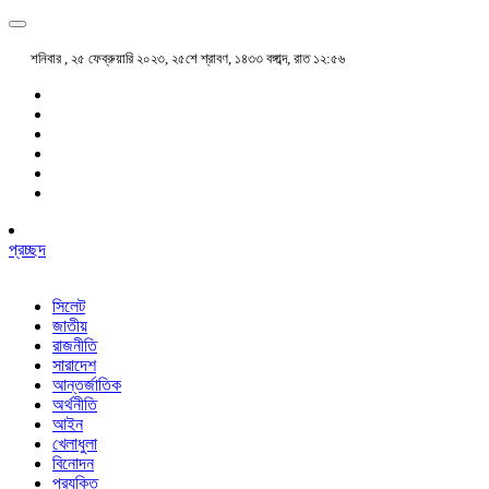
শনিবার , ২৫ ফেব্রুয়ারি ২০২৩, ২৫শে শ্রাবণ, ১৪৩৩ বঙ্গাব্দ, রাত ১২:৫৬
প্রচ্ছদ
সিলেট
জাতীয়
রাজনীতি
সারাদেশ
আন্তর্জাতিক
অর্থনীতি
আইন
খেলাধুলা
বিনোদন
প্রযুক্তি