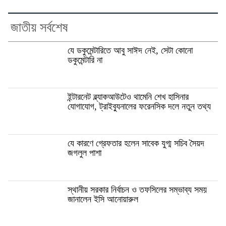
জাতীয় সর্বশেষ
যে ডকুমেন্টারিতে আবু সাঈদ নেই, সেটা কোনো
ডকুমেন্টারি না
ইন্টারনেট ব্ল্যাকআউটেও থামেনি শেখ হাসিনার
যোগাযোগ, ট্রাইব্যুনালের ফরেনসিক দলে নতুন তথ্য
যে কারণে গ্রেফতার হলেন সাবেক যুগ্ম সচিব সৈয়দ
জগলুল পাশা
স্থানীয় সরকার নির্বাচন ও তফসিলের সম্ভাব্য সময়
জানালেন ইসি আনোয়ারুল