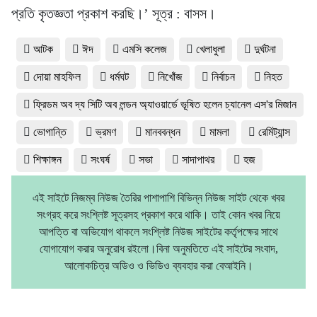
প্রতি কৃতজ্ঞতা প্রকাশ করছি।’ সূত্র : বাসস।
আটক
ঈদ
এমসি কলেজ
খেলাধুলা
দুর্ঘটনা
দোয়া মাহফিল
ধর্মঘট
নিখোঁজ
নির্বাচন
নিহত
ফ্রিডম অব দ্য সিটি অব লন্ডন অ্যাওয়ার্ডে ভূষিত হলেন চ্যানেল এস'র মিজান
ভোগান্তি
ভ্রমণ
মানববন্ধন
মামলা
রেমিট্যান্স
শিক্ষাঙ্গন
সংঘর্ষ
সভা
সাদাপাথর
হজ
এই সাইটে নিজম্ব নিউজ তৈরির পাশাপাশি বিভিন্ন নিউজ সাইট থেকে খবর
সংগ্রহ করে সংশ্লিষ্ট সূত্রসহ প্রকাশ করে থাকি। তাই কোন খবর নিয়ে
আপত্তি বা অভিযোগ থাকলে সংশ্লিষ্ট নিউজ সাইটের কর্তৃপক্ষের সাথে
যোগাযোগ করার অনুরোধ রইলো।বিনা অনুমতিতে এই সাইটের সংবাদ,
আলোকচিত্র অডিও ও ভিডিও ব্যবহার করা বেআইনি।