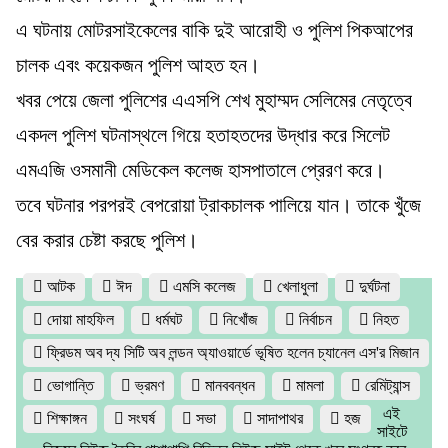
এ ঘটনায় মোটরসাইকেলের বাকি দুই আরোহী ও পুলিশ পিকআপের
চালক এবং কয়েকজন পুলিশ আহত হন।
খবর পেয়ে জেলা পুলিশের এএসপি শেখ মুহাম্মদ সেলিমের নেতৃত্বে
একদল পুলিশ ঘটনাস্থলে গিয়ে হতাহতদের উদ্ধার করে সিলেট
এমএজি ওসমানী মেডিকেল কলেজ হাসপাতালে প্রেরণ করে।
তবে ঘটনার পরপরই বেপরোয়া ট্রাকচালক পালিয়ে যান। তাকে খুঁজে
বের করার চেষ্টা করছে পুলিশ।
আটক
ঈদ
এমসি কলেজ
খেলাধুলা
দুর্ঘটনা
দোয়া মাহফিল
ধর্মঘট
নিখোঁজ
নির্বাচন
নিহত
ফ্রিডম অব দ্য সিটি অব লন্ডন অ্যাওয়ার্ডে ভূষিত হলেন চ্যানেল এস'র মিজান
ভোগান্তি
ভ্রমণ
মানববন্ধন
মামলা
রেমিট্যান্স
এই
শিক্ষাঙ্গন
সংঘর্ষ
সভা
সাদাপাথর
হজ
সাইটে