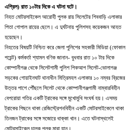
এপ্রিল) রাত ১০টার দিকে এ ঘটনা ঘটে।
নিহত মোটরসাইকেল আরোহী পুলক রায় সিলেটের শিববাড়ি এলাকার
পিতা গোপাল রায়ের ছেলে। এ দুর্ঘটনায় পুলিশসহ কয়েকজন আহত
হয়েছেন।
নিহতের বিষয়টি নিশ্চিত করে জেলা পুলিশের সহকারী মিডিয়া (ফোকাল
পয়েন্ট) কর্মকর্তা শ্যামল বণিক জানান- বুধবার রাত ১০ টার দিকে
কোম্পানীগঞ্জ থেকে সিলেটগামী পুলিশ পিকআপ সিলেট-ভোলাগঞ্জ
সড়কের গোয়াইনঘাট থানাধীন মিত্রিমহল এলাকার ১০ নম্বর ব্রিজের
উত্তর পাশে পৌঁছলে সিলেট থেকে কোম্পানীগঞ্জগামী নাম্বারবিহীন
বেপরোয়া গতির একটি ট্রাকের সঙ্গে মুখোমুখি সংঘর্ষ হয়। এসময়
ট্রাকের পিছনে থাকা রেজিস্ট্রেশনবিহীন একটি মোটরসাইকেলে থাকা
তিনজন ট্রাকের সঙ্গে সজোরে ধাক্কা খান। এতে ঘটনাস্থলেই
মোটরসাইকেল চালক পুলক মারা যান।