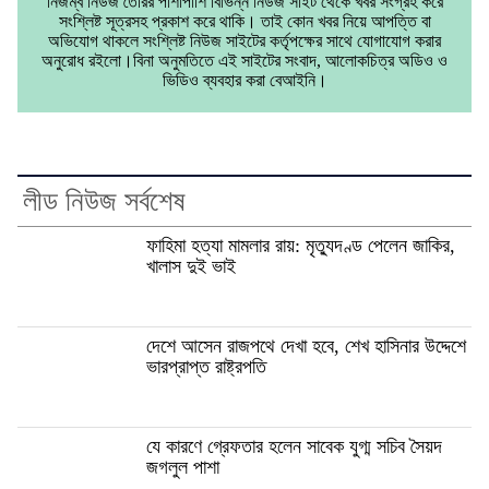
নিজম্ব নিউজ তৈরির পাশাপাশি বিভিন্ন নিউজ সাইট থেকে খবর সংগ্রহ করে
সংশ্লিষ্ট সূত্রসহ প্রকাশ করে থাকি। তাই কোন খবর নিয়ে আপত্তি বা
অভিযোগ থাকলে সংশ্লিষ্ট নিউজ সাইটের কর্তৃপক্ষের সাথে যোগাযোগ করার
অনুরোধ রইলো।বিনা অনুমতিতে এই সাইটের সংবাদ, আলোকচিত্র অডিও ও
ভিডিও ব্যবহার করা বেআইনি।
লীড নিউজ সর্বশেষ
ফাহিমা হত্যা মামলার রায়: মৃত্যুদণ্ড পেলেন জাকির,
খালাস দুই ভাই
দেশে আসেন রাজপথে দেখা হবে, শেখ হাসিনার উদ্দেশে
ভারপ্রাপ্ত রাষ্ট্রপতি
যে কারণে গ্রেফতার হলেন সাবেক যুগ্ম সচিব সৈয়দ
জগলুল পাশা