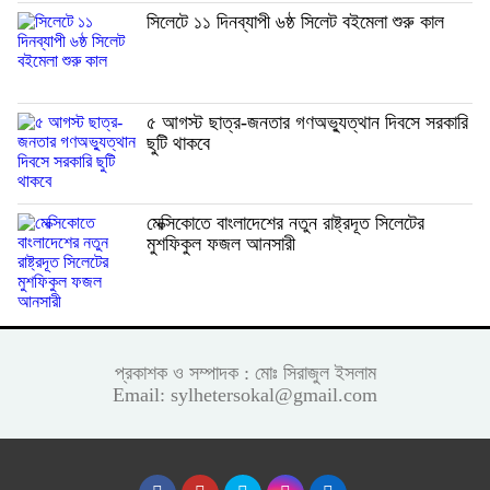
সিলেটে ১১ দিনব্যাপী ৬ষ্ঠ সিলেট বইমেলা শুরু কাল
৫ আগস্ট ছাত্র-জনতার গণঅভ্যুত্থান দিবসে সরকারি
ছুটি থাকবে
মেক্সিকোতে বাংলাদেশের নতুন রাষ্ট্রদূত সিলেটের
মুশফিকুল ফজল আনসারী
প্রকাশক ও সম্পাদক : মোঃ সিরাজুল ইসলাম
Email: sylhetersokal@gmail.com