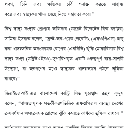
লবণ, চিনি এবং ক্ষতিকর চর্বি শনাক্ত করতে সাহায্য
করে এবং স্বাস্থ্যকর খাদ্য বেছে নিতে সহায়তা করে।”
বিশ্ব স্বাস্থ্য সংস্থার প্রোগ্রাম অফিসার (ডায়েট রিলেটেড রিস্ক ফ্যাক্টর)
সামিনা ইসরাত বলেন, “ফ্রন্ট-অব-প্যাক লেবেলিং (এফওপিএল) চালু
করা খাদ্যজনিত অসংক্রামক রোগের (এনসিডি) ঝুঁকি মোকাবিলায় বিশ্ব
স্বাস্থ্য সংস্থা (ডব্লিউএইচও)-সুপারিশকৃত একটি গুরুত্বপূর্ণ ব্যয়-সাশ্রয়ী
উদ্যোগ, যা জনগণের মধ্যে স্বাস্থ্যকর খাদ্যাভ্যাস গঠনে ভূমিকা
রাখবে।”
জিএইচএআই-এর বাংলাদেশ কান্ট্রি লিড মুহাম্মাদ রূহুল কুদ্দুস
বলেন, “বাধ্যতামূলক সতর্কীকরণভিত্তিক এফওপিএল ব্যবস্থা দেশের
ক্রমবর্ধমান অসংক্রামক রোগের ঝুঁকি কমাতে কার্যকর ভূমিকা রাখবে।”