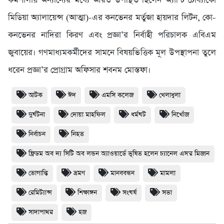
কর্মশালায় অন্যান্যের মধ্যে আরও উপস্থিত ছিলেন অ্যান্টি টোব্যাকো
মিডিয়া অ্যালায়েন্স (আত্মা)-এর কনভেনর মর্তুজা হায়দার লিটন, কো-
কনভেনর নাদিরা কিরণ এবং প্রজ্ঞা’র নির্বাহী পরিচালক এবিএম
জুবায়ের। গণমাধ্যমকর্মীদের সামনে বিষয়ভিত্তিক মূল উপস্থাপনা তুলে
ধরেন প্রজ্ঞা’র প্রোগ্রাম অফিসার শবনম মোস্তফা।
আটক
ঈদ
এমসি কলেজ
খেলাধুলা
দুর্ঘটনা
দোয়া মাহফিল
ধর্মঘট
নিখোঁজ
নির্বাচন
নিহত
ফ্রিডম অব দ্য সিটি অব লন্ডন অ্যাওয়ার্ডে ভূষিত হলেন চ্যানেল এস'র মিজান
ভোগান্তি
ভ্রমণ
মানববন্ধন
মামলা
রেমিট্যান্স
শিক্ষাঙ্গন
সংঘর্ষ
সভা
সাদাপাথর
হজ