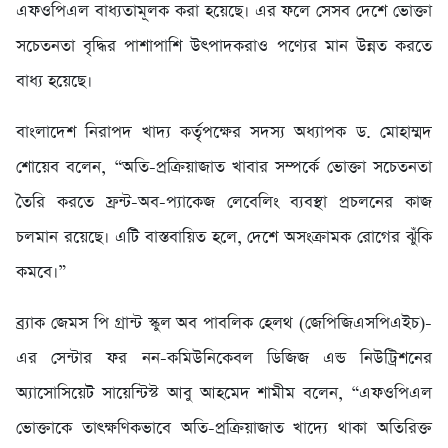
এফওপিএল বাধ্যতামূলক করা হয়েছে। এর ফলে সেসব দেশে ভোক্তা
সচেতনতা বৃদ্ধির পাশাপাশি উৎপাদকরাও পণ্যের মান উন্নত করতে
বাধ্য হয়েছে।
বাংলাদেশ নিরাপদ খাদ্য কর্তৃপক্ষের সদস্য অধ্যাপক ড. মোহাম্মদ
শোয়েব বলেন, “অতি-প্রক্রিয়াজাত খাবার সম্পর্কে ভোক্তা সচেতনতা
তৈরি করতে ফ্রন্ট-অব-প্যাকেজ লেবেলিং ব্যবস্থা প্রচলনের কাজ
চলমান রয়েছে। এটি বাস্তবায়িত হলে, দেশে অসংক্রামক রোগের ঝুঁকি
কমবে।”
ব্র্যাক জেমস পি গ্রান্ট স্কুল অব পাবলিক হেলথ (জেপিজিএসপিএইচ)-
এর সেন্টার ফর নন-কমিউনিকেবল ডিজিজ এন্ড নিউট্রিশনের
অ্যাসোসিয়েট সায়েন্টিস্ট আবু আহমেদ শামীম বলেন, “এফওপিএল
ভোক্তাকে তাৎক্ষণিকভাবে অতি-প্রক্রিয়াজাত খাদ্যে থাকা অতিরিক্ত