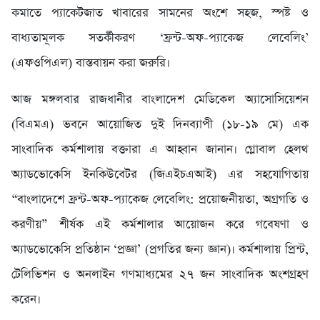
কমাতে প্যাকেটজাত খাবারের সামনের অংশে সহজ, স্পষ্ট ও
বাধ্যতামূলক সতর্কীকরণ ‘ফ্রন্ট-অফ-প্যাকেজ লেবেলিং’
(এফওপিএল) বাস্তবায়ন করা জরুরি।
আজ মঙ্গলবার রাজধানীর বাংলাদেশ মেডিকেল অ্যাসোসিয়েশন
(বিএমএ) ভবনে আয়োজিত দুই দিনব্যাপী (১৮-১৯ মে) এক
সাংবাদিক কর্মশালায় বক্তারা এ আহ্বান জানান। গ্লোবাল হেলথ
অ্যাডভোকেসি ইনকিউবেটর (জিএইচএআই) এর সহযোগিতায়
“বাংলাদেশে ফ্রন্ট-অফ-প্যাকেজ লেবেলিং: প্রয়োজনীয়তা, অগ্রগতি ও
করণীয়” শীর্ষক এই কর্মশালার আয়োজন করে গবেষণা ও
অ্যাডভোকেসি প্রতিষ্ঠান ‘প্রজ্ঞা’ (প্রগতির জন্য জ্ঞান)। কর্মশালায় প্রিন্ট,
টেলিভিশন ও অনলাইন গণমাধ্যমের ২৭ জন সাংবাদিক অংশগ্রহণ
করেন।