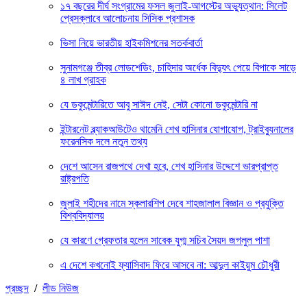
১৭ বছরের দীর্ঘ সংগ্রামের ফসল জুলাই-আগস্টের অভ্যুত্থান: সিলেট
প্রেসক্লাবে আলোচনায় সিসিক প্রশাসক
ভিসা নিয়ে ভারতীয় হাইকমিশনের সতর্কবার্তা
সুনামগঞ্জে তীব্র লোডশেডিং, চাহিদার অর্ধেক বিদ্যুৎ পেয়ে বিপাকে সাড়ে
৪ লাখ গ্রাহক
যে ডকুমেন্টারিতে আবু সাঈদ নেই, সেটা কোনো ডকুমেন্টারি না
ইন্টারনেট ব্ল্যাকআউটেও থামেনি শেখ হাসিনার যোগাযোগ, ট্রাইব্যুনালের
ফরেনসিক দলে নতুন তথ্য
দেশে আসেন রাজপথে দেখা হবে, শেখ হাসিনার উদ্দেশে ভারপ্রাপ্ত
রাষ্ট্রপতি
জুলাই শহীদের নামে স্কলারশিপ দেবে শাহজালাল বিজ্ঞান ও প্রযুক্তি
বিশ্ববিদ্যালয়
যে কারণে গ্রেফতার হলেন সাবেক যুগ্ম সচিব সৈয়দ জগলুল পাশা
এ দেশে কখনোই ফ্যাসিবাদ ফিরে আসবে না: আব্দুল কাইয়ুম চৌধুরী
প্রচ্ছদ
/
লীড নিউজ