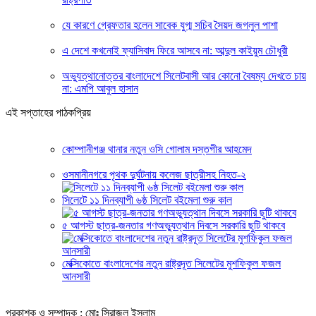
যে কারণে গ্রেফতার হলেন সাবেক যুগ্ম সচিব সৈয়দ জগলুল পাশা
এ দেশে কখনোই ফ্যাসিবাদ ফিরে আসবে না: আব্দুল কাইয়ুম চৌধুরী
অভ্যুত্থানোত্তর বাংলাদেশে সিলেটবাসী আর কোনো বৈষম্য দেখতে চায়
না: এমপি আবুল হাসান
এই সপ্তাহের পাঠকপ্রিয়
কোম্পানীগঞ্জ থানার নতুন ওসি গোলাম দস্তগীর আহমেদ
ওসমানীনগরে পৃথক দুর্ঘটনায় কলেজ ছাত্রীসহ নিহত-২
সিলেটে ১১ দিনব্যাপী ৬ষ্ঠ সিলেট বইমেলা শুরু কাল
৫ আগস্ট ছাত্র-জনতার গণঅভ্যুত্থান দিবসে সরকারি ছুটি থাকবে
মেক্সিকোতে বাংলাদেশের নতুন রাষ্ট্রদূত সিলেটের মুশফিকুল ফজল
আনসারী
প্রকাশক ও সম্পাদক : মোঃ সিরাজুল ইসলাম