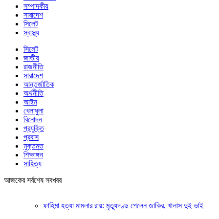
সম্পাদকীয়
সারাদেশ
সিলেট
স্বাস্থ্য
সিলেট
জাতীয়
রাজনীতি
সারাদেশ
আন্তর্জাতিক
অর্থনীতি
আইন
খেলাধুলা
বিনোদন
প্রযুক্তি
প্রবাস
মুক্তমত
শিক্ষাঙ্গন
সাহিত্য
আজকের সর্বশেষ সবখবর
ফাহিমা হত্যা মামলার রায়: মৃত্যুদণ্ড পেলেন জাকির, খালাস দুই ভাই