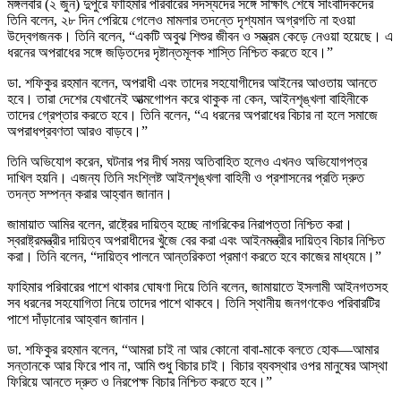
মঙ্গলবার (২ জুন) দুপুরে ফাহিমার পরিবারের সদস্যদের সঙ্গে সাক্ষাৎ শেষে সাংবাদিকদের
তিনি বলেন, ২৮ দিন পেরিয়ে গেলেও মামলার তদন্তে দৃশ্যমান অগ্রগতি না হওয়া
উদ্বেগজনক। তিনি বলেন, “একটি অবুঝ শিশুর জীবন ও সম্ভ্রম কেড়ে নেওয়া হয়েছে। এ
ধরনের অপরাধের সঙ্গে জড়িতদের দৃষ্টান্তমূলক শাস্তি নিশ্চিত করতে হবে।”
ডা. শফিকুর রহমান বলেন, অপরাধী এবং তাদের সহযোগীদের আইনের আওতায় আনতে
হবে। তারা দেশের যেখানেই আত্মগোপন করে থাকুক না কেন, আইনশৃঙ্খলা বাহিনীকে
তাদের গ্রেপ্তার করতে হবে। তিনি বলেন, “এ ধরনের অপরাধের বিচার না হলে সমাজে
অপরাধপ্রবণতা আরও বাড়বে।”
তিনি অভিযোগ করেন, ঘটনার পর দীর্ঘ সময় অতিবাহিত হলেও এখনও অভিযোগপত্র
দাখিল হয়নি। এজন্য তিনি সংশ্লিষ্ট আইনশৃঙ্খলা বাহিনী ও প্রশাসনের প্রতি দ্রুত
তদন্ত সম্পন্ন করার আহ্বান জানান।
জামায়াত আমির বলেন, রাষ্ট্রের দায়িত্ব হচ্ছে নাগরিকের নিরাপত্তা নিশ্চিত করা।
স্বরাষ্ট্রমন্ত্রীর দায়িত্ব অপরাধীদের খুঁজে বের করা এবং আইনমন্ত্রীর দায়িত্ব বিচার নিশ্চিত
করা। তিনি বলেন, “দায়িত্ব পালনে আন্তরিকতা প্রমাণ করতে হবে কাজের মাধ্যমে।”
ফাহিমার পরিবারের পাশে থাকার ঘোষণা দিয়ে তিনি বলেন, জামায়াতে ইসলামী আইনগতসহ
সব ধরনের সহযোগিতা নিয়ে তাদের পাশে থাকবে। তিনি স্থানীয় জনগণকেও পরিবারটির
পাশে দাঁড়ানোর আহ্বান জানান।
ডা. শফিকুর রহমান বলেন, “আমরা চাই না আর কোনো বাবা-মাকে বলতে হোক—আমার
সন্তানকে আর ফিরে পাব না, আমি শুধু বিচার চাই। বিচার ব্যবস্থার ওপর মানুষের আস্থা
ফিরিয়ে আনতে দ্রুত ও নিরপেক্ষ বিচার নিশ্চিত করতে হবে।”