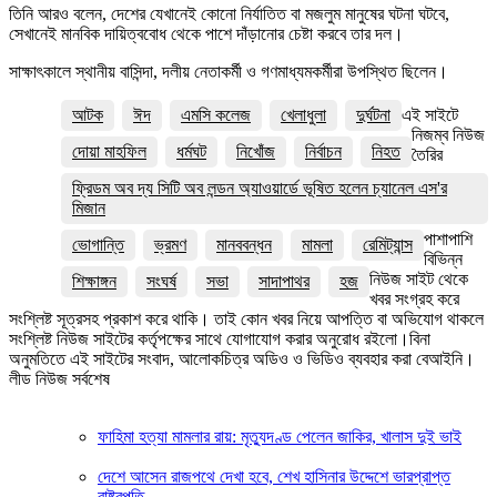
তিনি আরও বলেন, দেশের যেখানেই কোনো নির্যাতিত বা মজলুম মানুষের ঘটনা ঘটবে,
সেখানেই মানবিক দায়িত্ববোধ থেকে পাশে দাঁড়ানোর চেষ্টা করবে তার দল।
সাক্ষাৎকালে স্থানীয় বাসিন্দা, দলীয় নেতাকর্মী ও গণমাধ্যমকর্মীরা উপস্থিত ছিলেন।
আটক
ঈদ
এমসি কলেজ
খেলাধুলা
দুর্ঘটনা
এই সাইটে
নিজম্ব নিউজ
দোয়া মাহফিল
ধর্মঘট
নিখোঁজ
নির্বাচন
নিহত
তৈরির
ফ্রিডম অব দ্য সিটি অব লন্ডন অ্যাওয়ার্ডে ভূষিত হলেন চ্যানেল এস'র
মিজান
পাশাপাশি
ভোগান্তি
ভ্রমণ
মানববন্ধন
মামলা
রেমিট্যান্স
বিভিন্ন
নিউজ সাইট থেকে
শিক্ষাঙ্গন
সংঘর্ষ
সভা
সাদাপাথর
হজ
খবর সংগ্রহ করে
সংশ্লিষ্ট সূত্রসহ প্রকাশ করে থাকি। তাই কোন খবর নিয়ে আপত্তি বা অভিযোগ থাকলে
সংশ্লিষ্ট নিউজ সাইটের কর্তৃপক্ষের সাথে যোগাযোগ করার অনুরোধ রইলো।বিনা
অনুমতিতে এই সাইটের সংবাদ, আলোকচিত্র অডিও ও ভিডিও ব্যবহার করা বেআইনি।
লীড নিউজ সর্বশেষ
ফাহিমা হত্যা মামলার রায়: মৃত্যুদণ্ড পেলেন জাকির, খালাস দুই ভাই
দেশে আসেন রাজপথে দেখা হবে, শেখ হাসিনার উদ্দেশে ভারপ্রাপ্ত
রাষ্ট্রপতি