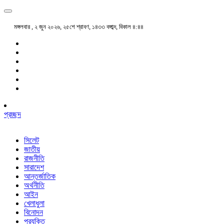
মঙ্গলবার , ২ জুন ২০২৬, ২৫শে শ্রাবণ, ১৪৩৩ বঙ্গাব্দ, বিকাল ৪:৪৪
প্রচ্ছদ
সিলেট
জাতীয়
রাজনীতি
সারাদেশ
আন্তর্জাতিক
অর্থনীতি
আইন
খেলাধুলা
বিনোদন
প্রযুক্তি