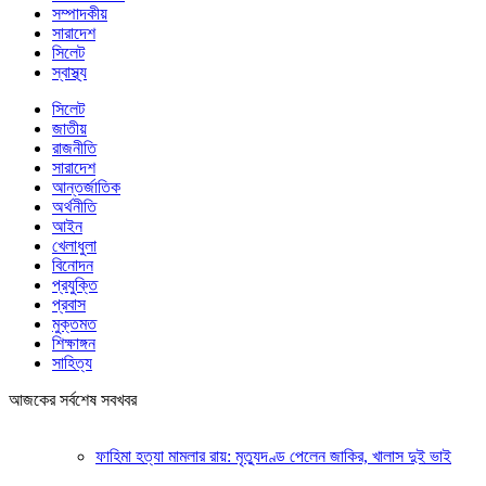
সম্পাদকীয়
সারাদেশ
সিলেট
স্বাস্থ্য
সিলেট
জাতীয়
রাজনীতি
সারাদেশ
আন্তর্জাতিক
অর্থনীতি
আইন
খেলাধুলা
বিনোদন
প্রযুক্তি
প্রবাস
মুক্তমত
শিক্ষাঙ্গন
সাহিত্য
আজকের সর্বশেষ সবখবর
ফাহিমা হত্যা মামলার রায়: মৃত্যুদণ্ড পেলেন জাকির, খালাস দুই ভাই