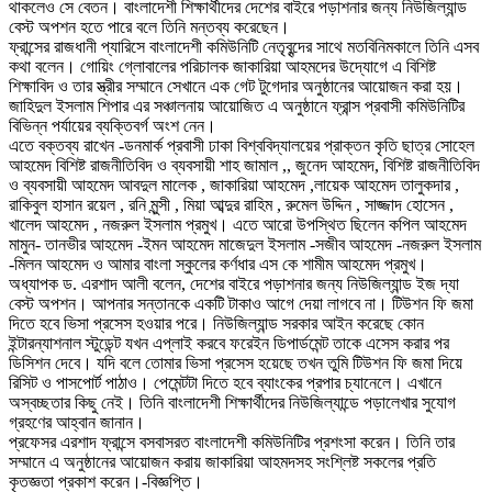
থাকলেও সে বেতন। বাংলাদেশী শিক্ষার্থীদের দেশের বাইরে পড়াশনার জন্য নিউজিল্যান্ড
বেস্ট অপশন হতে পারে বলে তিনি মন্তব্য করেছেন।
ফ্রান্সের রাজধানী প্যারিসে বাংলাদেশী কমিউনিটি নেতৃবৃন্দের সাথে মতবিনিমকালে তিনি এসব
কথা বলেন। গোয়িং গ্লোবালের পরিচালক জাকারিয়া আহমদের উদ্যোগে এ বিশিষ্ট
শিক্ষাবিদ ও তার স্ত্রীর সম্মানে সেখানে এক গেট টুগেদার অনুষ্ঠানের আয়োজন করা হয়।
জাহিদুল ইসলাম শিপার এর সঞ্চালনায় আয়োজিত এ অনুষ্ঠানে ফ্রান্স প্রবাসী কমিউনিটির
বিভিন্ন পর্যায়ের ব্যক্তিবর্গ অংশ নেন।
এতে বক্তব্য রাখেন -ডনমার্ক প্রবাসী ঢাকা বিশ্ববিদ্যালয়ের প্রাক্তন কৃতি ছাত্র সোহেল
আহমেদ বিশিষ্ট রাজনীতিবিদ ও ব্যবসায়ী শাহ জামাল ,, জুনেদ আহমেদ, বিশিষ্ট রাজনীতিবিদ
ও ব্যবসায়ী আহমেদ আবদুল মালেক , জাকারিয়া আহমেদ ,লায়েক আহমেদ তালুকদার ,
রাকিবুল হাসান রয়েল , রনি মুন্সী , মিয়া আব্দুর রাহিম , রুমেল উদ্দিন , সাজ্জাদ হোসেন ,
খালেদ আহমেদ , নজরুল ইসলাম প্রমুখ। এতে আরো উপস্থিত ছিলেন কপিল আহমেদ
মামুন- তানভীর আহমেদ -ইমন আহমেদ মাজেদুল ইসলাম -সজীব আহমেদ -নজরুল ইসলাম
-মিলন আহমেদ ও আমার বাংলা স্কুলের কর্ণধার এস কে শামীম আহমেদ প্রমুখ।
অধ্যাপক ড. এরশাদ আলী বলেন, দেশের বাইরে পড়াশনার জন্য নিউজিল্যান্ড ইজ দ্যা
বেস্ট অপশন। আপনার সন্তানকে একটি টাকাও আগে দেয়া লাগবে না। টিউশন ফি জমা
দিতে হবে ভিসা প্রসেস হওয়ার পরে। নিউজিল্যান্ড সরকার আইন করেছে কোন
ইন্টারন্যাশনাল স্টুডেন্ট যখন এপ্লাই করবে ফরেইন ডিপার্ডমেন্ট তাকে এসেস করার পর
ডিসিশন দেবে। যদি বলে তোমার ভিসা প্রসেস হয়েছে তখন তুমি টিউশন ফি জমা দিয়ে
রিসিট ও পাসপোর্ট পাঠাও। পেমেন্টটা দিতে হবে ব্যাংকের প্রপার চ্যানেলে। এখানে
অস্বচ্ছতার কিছু নেই। তিনি বাংলাদেশী শিক্ষার্থীদের নিউজিল্যান্ডে পড়ালেখার সুযোগ
গ্রহণের আহ্বান জানান।
প্রফেসর এরশাদ ফ্রান্সে বসবাসরত বাংলাদেশী কমিউনিটির প্রশংসা করেন। তিনি তার
সম্মানে এ অনুষ্ঠানের আয়োজন করায় জাকারিয়া আহমদসহ সংশ্লিষ্ট সকলের প্রতি
কৃতজ্ঞতা প্রকাশ করেন।-বিজ্ঞপ্তি।