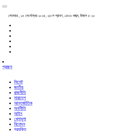
সোমবার , ১৫ সেপ্টেম্বর ২০২৫, ২৫শে শ্রাবণ, ১৪৩৩ বঙ্গাব্দ, বিকাল ৫:২০
প্রচ্ছদ
সিলেট
জাতীয়
রাজনীতি
সারাদেশ
আন্তর্জাতিক
অর্থনীতি
আইন
খেলাধুলা
বিনোদন
প্রযুক্তি