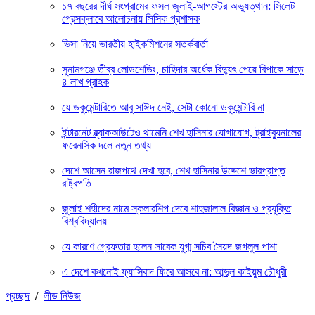
১৭ বছরের দীর্ঘ সংগ্রামের ফসল জুলাই-আগস্টের অভ্যুত্থান: সিলেট
প্রেসক্লাবে আলোচনায় সিসিক প্রশাসক
ভিসা নিয়ে ভারতীয় হাইকমিশনের সতর্কবার্তা
সুনামগঞ্জে তীব্র লোডশেডিং, চাহিদার অর্ধেক বিদ্যুৎ পেয়ে বিপাকে সাড়ে
৪ লাখ গ্রাহক
যে ডকুমেন্টারিতে আবু সাঈদ নেই, সেটা কোনো ডকুমেন্টারি না
ইন্টারনেট ব্ল্যাকআউটেও থামেনি শেখ হাসিনার যোগাযোগ, ট্রাইব্যুনালের
ফরেনসিক দলে নতুন তথ্য
দেশে আসেন রাজপথে দেখা হবে, শেখ হাসিনার উদ্দেশে ভারপ্রাপ্ত
রাষ্ট্রপতি
জুলাই শহীদের নামে স্কলারশিপ দেবে শাহজালাল বিজ্ঞান ও প্রযুক্তি
বিশ্ববিদ্যালয়
যে কারণে গ্রেফতার হলেন সাবেক যুগ্ম সচিব সৈয়দ জগলুল পাশা
এ দেশে কখনোই ফ্যাসিবাদ ফিরে আসবে না: আব্দুল কাইয়ুম চৌধুরী
প্রচ্ছদ
/
লীড নিউজ