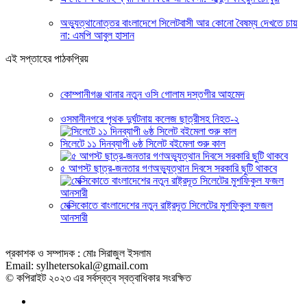
অভ্যুত্থানোত্তর বাংলাদেশে সিলেটবাসী আর কোনো বৈষম্য দেখতে চায়
না: এমপি আবুল হাসান
এই সপ্তাহের পাঠকপ্রিয়
কোম্পানীগঞ্জ থানার নতুন ওসি গোলাম দস্তগীর আহমেদ
ওসমানীনগরে পৃথক দুর্ঘটনায় কলেজ ছাত্রীসহ নিহত-২
সিলেটে ১১ দিনব্যাপী ৬ষ্ঠ সিলেট বইমেলা শুরু কাল
৫ আগস্ট ছাত্র-জনতার গণঅভ্যুত্থান দিবসে সরকারি ছুটি থাকবে
মেক্সিকোতে বাংলাদেশের নতুন রাষ্ট্রদূত সিলেটের মুশফিকুল ফজল
আনসারী
প্রকাশক ও সম্পাদক : মোঃ সিরাজুল ইসলাম
Email: sylhetersokal@gmail.com
© কপিরাইট ২০২৩ এর সর্বস্বত্ব স্বত্বাধিকার সংরক্ষিত