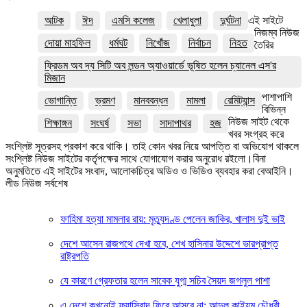
আটক
ঈদ
এমসি কলেজ
খেলাধুলা
দুর্ঘটনা
এই সাইটে
নিজম্ব নিউজ
দোয়া মাহফিল
ধর্মঘট
নিখোঁজ
নির্বাচন
নিহত
তৈরির
ফ্রিডম অব দ্য সিটি অব লন্ডন অ্যাওয়ার্ডে ভূষিত হলেন চ্যানেল এস'র
মিজান
পাশাপাশি
ভোগান্তি
ভ্রমণ
মানববন্ধন
মামলা
রেমিট্যান্স
বিভিন্ন
নিউজ সাইট থেকে
শিক্ষাঙ্গন
সংঘর্ষ
সভা
সাদাপাথর
হজ
খবর সংগ্রহ করে
সংশ্লিষ্ট সূত্রসহ প্রকাশ করে থাকি। তাই কোন খবর নিয়ে আপত্তি বা অভিযোগ থাকলে
সংশ্লিষ্ট নিউজ সাইটের কর্তৃপক্ষের সাথে যোগাযোগ করার অনুরোধ রইলো।বিনা
অনুমতিতে এই সাইটের সংবাদ, আলোকচিত্র অডিও ও ভিডিও ব্যবহার করা বেআইনি।
লীড নিউজ সর্বশেষ
ফাহিমা হত্যা মামলার রায়: মৃত্যুদণ্ড পেলেন জাকির, খালাস দুই ভাই
দেশে আসেন রাজপথে দেখা হবে, শেখ হাসিনার উদ্দেশে ভারপ্রাপ্ত
রাষ্ট্রপতি
যে কারণে গ্রেফতার হলেন সাবেক যুগ্ম সচিব সৈয়দ জগলুল পাশা
এ দেশে কখনোই ফ্যাসিবাদ ফিরে আসবে না: আব্দুল কাইয়ুম চৌধুরী