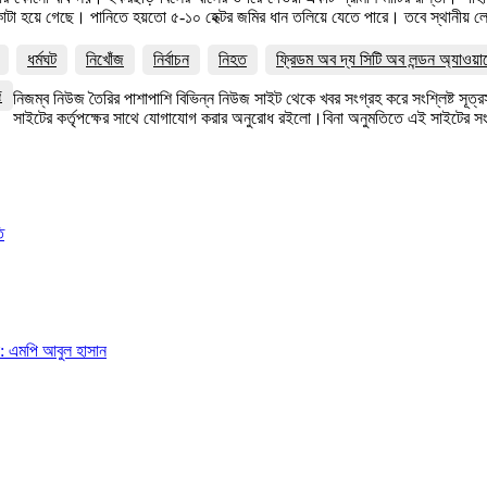
কাটা হয়ে গেছে। পানিতে হয়তো ৫-১০ হেক্টর জমির ধান তলিয়ে যেতে পারে। তবে স্থানীয় ল
ধর্মঘট
নিখোঁজ
নির্বাচন
নিহত
ফ্রিডম অব দ্য সিটি অব লন্ডন অ্যাওয়া
জ
নিজম্ব নিউজ তৈরির পাশাপাশি বিভিন্ন নিউজ সাইট থেকে খবর সংগ্রহ করে সংশ্লিষ্ট সূ
সাইটের কর্তৃপক্ষের সাথে যোগাযোগ করার অনুরোধ রইলো।বিনা অনুমতিতে এই সাইটের 
ি
া: এমপি আবুল হাসান