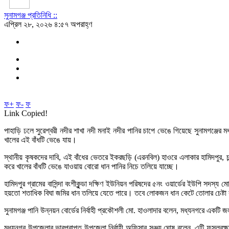
সুনামগঞ্জ প্রতিনিধি ::
এপ্রিল ২৮, ২০২৬ ৪:৫৭ অপরাহ্ণ
ফ+
ফ-
ফ
Link Copied!
পাহাড়ি ঢলে সুরেশ্বরী নদীর শাখা নদী মনাই নদীর পানির চাপে ভেঙে গিয়েছে সুনামগঞ্জে
খালের এই বাঁধটি ভেঙে যায়।
স্থানীয় কৃষকদের দাবি, এই বাঁধের ভেতরে ইকরছড়ি (এরনবিল) হাওরে এলাকার হামিদপুর, চা
করে খালের বাঁধটি ভেঙে যাওয়ায় বোরো ধান পানির নিচে তলিয়ে যাচ্ছে।
হামিদপুর গ্রামের বাসিন্দা বংশীকুন্ডা দক্ষিণ ইউনিয়ন পরিষদের ৫নং ওয়ার্ডের ইউপি সদ
হয়তো শতাধিক বিঘা জমির ধান তলিয়ে যেতে পারে। তবে লোকজন ধান কেটে তোলার চেষ্ট
সুনামগঞ্জ পানি উন্নয়ন বোর্ডের নির্বাহী প্রকৌশলী মো. হাওলাদার বলেন, মধ্যনগরে এক
মধ্যনগর উপজেলার ভারপ্রাপ্ত উপজেলা নির্বাহী অফিসার সঞ্জয় ঘোষ বলেন, এটি ফসলরক্