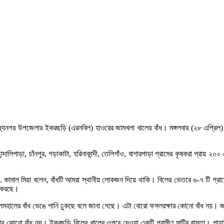
র মধ্যনগর উপজেলার ইকরছড়ি (এরনবিল) হাওরের জামখলা খালের বাঁধ। মঙ্গলবার (২৮ এপ্রিল)
ন্দালিপাড়া, চাঁনপুর, গড়াকাটা, হরিনাকান্দী, তেলিগাঁও, বাগারপাড়া গ্রামের কৃষকরা প্রা
স্য মো. কামাল মিয়া বলেন, বাঁধটি আমরা স্থানীয় লোকজন দিয়ে থাকি। বিলের ভেতরে ৬-৭ টি গ
া করছে।
টি জলমহালের বাঁধ ভেঙে পানি ঢুকছে বলে জানা গেছে। এটা বোরো ফসলরক্ষার কোনো বাঁধ নয়
ষার কোনো বাঁধ নয়। ইকরছড়ি বিলের খালের ওপরে দেওয়া একটি গ্রামীণ মাটির রাস্তা। পাহ