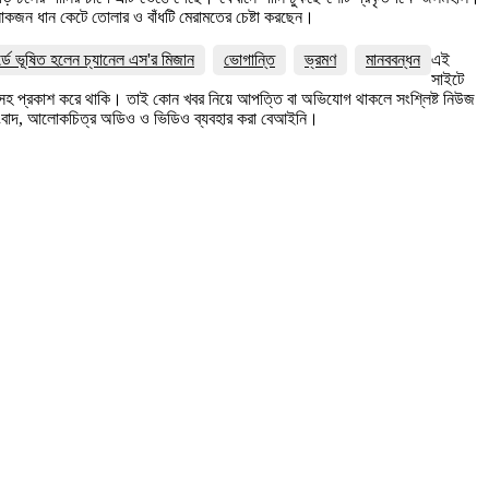
োকজন ধান কেটে তোলার ও বাঁধটি মেরামতের চেষ্টা করছেন।
র্ডে ভূষিত হলেন চ্যানেল এস'র মিজান
ভোগান্তি
ভ্রমণ
মানববন্ধন
এই
সাইটে
ত্রসহ প্রকাশ করে থাকি। তাই কোন খবর নিয়ে আপত্তি বা অভিযোগ থাকলে সংশ্লিষ্ট নিউজ
সংবাদ, আলোকচিত্র অডিও ও ভিডিও ব্যবহার করা বেআইনি।