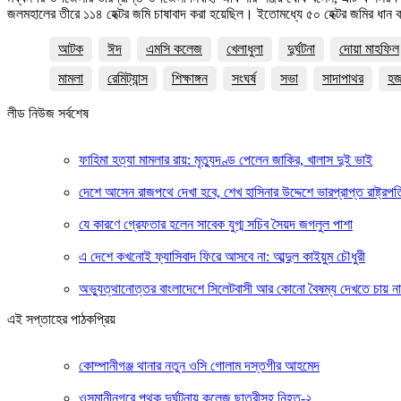
জলমহালের তীরে ১১৪ হেক্টর জমি চাষাবাদ করা হয়েছিল। ইতোমধ্যে ৫০ হেক্টর জমির ধান 
আটক
ঈদ
এমসি কলেজ
খেলাধুলা
দুর্ঘটনা
দোয়া মাহফিল
মামলা
রেমিট্যান্স
শিক্ষাঙ্গন
সংঘর্ষ
সভা
সাদাপাথর
হ
লীড নিউজ সর্বশেষ
ফাহিমা হত্যা মামলার রায়: মৃত্যুদণ্ড পেলেন জাকির, খালাস দুই ভাই
দেশে আসেন রাজপথে দেখা হবে, শেখ হাসিনার উদ্দেশে ভারপ্রাপ্ত রাষ্ট্রপত
যে কারণে গ্রেফতার হলেন সাবেক যুগ্ম সচিব সৈয়দ জগলুল পাশা
এ দেশে কখনোই ফ্যাসিবাদ ফিরে আসবে না: আব্দুল কাইয়ুম চৌধুরী
অভ্যুত্থানোত্তর বাংলাদেশে সিলেটবাসী আর কোনো বৈষম্য দেখতে চায় ন
এই সপ্তাহের পাঠকপ্রিয়
কোম্পানীগঞ্জ থানার নতুন ওসি গোলাম দস্তগীর আহমেদ
ওসমানীনগরে পৃথক দুর্ঘটনায় কলেজ ছাত্রীসহ নিহত-২