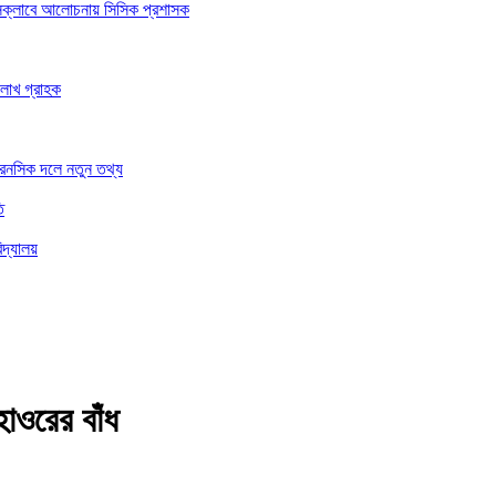
রেসক্লাবে আলোচনায় সিসিক প্রশাসক
 লাখ গ্রাহক
ফরেনসিক দলে নতুন তথ্য
ি
িদ্যালয়
াওরের বাঁধ