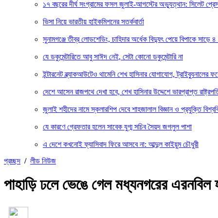
১৭ বছরের দীর্ঘ সংগ্রামের ফসল জুলাই-আগস্টের অভ্যুত্থান: সিলেট প্
ভিসা নিয়ে ভারতীয় হাইকমিশনের সতর্কবার্তা
সুনামগঞ্জে তীব্র লোডশেডিং, চাহিদার অর্ধেক বিদ্যুৎ পেয়ে বিপাকে সাড়ে ৪
যে ডকুমেন্টারিতে আবু সাঈদ নেই, সেটা কোনো ডকুমেন্টারি না
ইন্টারনেট ব্ল্যাকআউটেও থামেনি শেখ হাসিনার যোগাযোগ, ট্রাইব্যুনালের 
দেশে আসেন রাজপথে দেখা হবে, শেখ হাসিনার উদ্দেশে ভারপ্রাপ্ত রাষ্ট্রপত
জুলাই শহীদের নামে স্কলারশিপ দেবে শাহজালাল বিজ্ঞান ও প্রযুক্তি বিশ্বব
যে কারণে গ্রেফতার হলেন সাবেক যুগ্ম সচিব সৈয়দ জগলুল পাশা
এ দেশে কখনোই ফ্যাসিবাদ ফিরে আসবে না: আব্দুল কাইয়ুম চৌধুরী
প্রচ্ছদ
/
লীড নিউজ
পাহাড়ি ঢলে ভেঙে গেল মধ্যনগরের এরনবিল হ