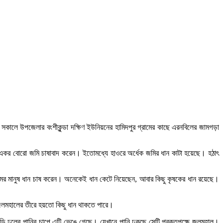
 সকালে উপজেলার বংশীকুন্ডা দক্ষিণ ইউনিয়নের হামিদপুর গ্রামের কাছে এরনবিলের জামগড়া
য় ২০০ একর বোরো জমি চাষাবাদ করেন। ইতোমধ্যে হাওরে অর্ধেক জমির ধান কাটা হয়েছে। হঠাৎ
্রামের মানুষ ধান চাষ করেন। অনেকেই ধান কেটে নিয়েছেন, আবার কিছু কৃষকের ধান রয়েছে।
। জলমহালের তীরে হয়তো কিছু ধান থাকতে পারে।
াড়ি ঢলের পানির চাপে এটি ভেঙে গেছে। যেখানে পানি ঢুকছে সেটি প্রকৃতপক্ষে জলমহাল।