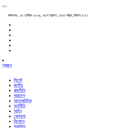
মঙ্গলবার , ২৮ এপ্রিল ২০২৬, ২৪শে শ্রাবণ, ১৪৩৩ বঙ্গাব্দ, বিকাল ৪:৫২
প্রচ্ছদ
সিলেট
জাতীয়
রাজনীতি
সারাদেশ
আন্তর্জাতিক
অর্থনীতি
আইন
খেলাধুলা
বিনোদন
প্রযুক্তি