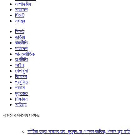
সম্পাদকীয়
সারাদেশ
সিলেট
স্বাস্থ্য
সিলেট
জাতীয়
রাজনীতি
সারাদেশ
আন্তর্জাতিক
অর্থনীতি
আইন
খেলাধুলা
বিনোদন
প্রযুক্তি
প্রবাস
মুক্তমত
শিক্ষাঙ্গন
সাহিত্য
আজকের সর্বশেষ সবখবর
ফাহিমা হত্যা মামলার রায়: মৃত্যুদণ্ড পেলেন জাকির, খালাস দুই ভাই