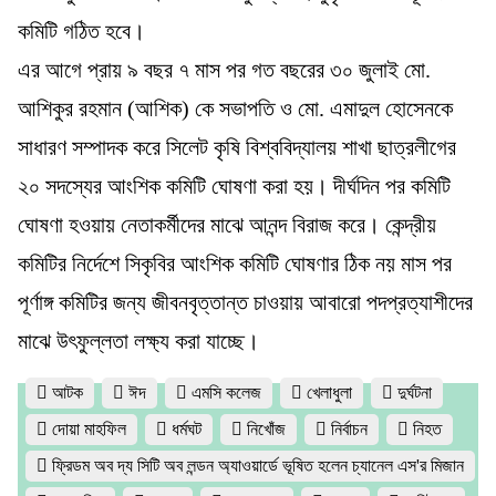
কমিটি গঠিত হবে।
এর আগে প্রায় ৯ বছর ৭ মাস পর গত বছরের ৩০ জুলাই মো.
আশিকুর রহমান (আশিক) কে সভাপতি ও মো. এমাদুল হোসেনকে
সাধারণ সম্পাদক করে সিলেট কৃষি বিশ্ববিদ্যালয় শাখা ছাত্রলীগের
২০ সদস্যের আংশিক কমিটি ঘোষণা করা হয়। দীর্ঘদিন পর কমিটি
ঘোষণা হওয়ায় নেতাকর্মীদের মাঝে আনন্দ বিরাজ করে। কেন্দ্রীয়
কমিটির নির্দেশে সিকৃবির আংশিক কমিটি ঘোষণার ঠিক নয় মাস পর
পূর্ণাঙ্গ কমিটির জন্য জীবনবৃত্তান্ত চাওয়ায় আবারো পদপ্রত্যাশীদের
মাঝে উৎফুল্লতা লক্ষ্য করা যাচ্ছে।
আটক
ঈদ
এমসি কলেজ
খেলাধুলা
দুর্ঘটনা
দোয়া মাহফিল
ধর্মঘট
নিখোঁজ
নির্বাচন
নিহত
ফ্রিডম অব দ্য সিটি অব লন্ডন অ্যাওয়ার্ডে ভূষিত হলেন চ্যানেল এস'র মিজান