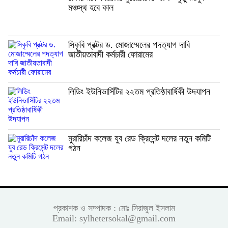
মঞ্চস্থ হবে কাল
সিকৃবি প্রক্টর ড. মোজাম্মেলের পদত্যাগ দাবি
জাতীয়তাবাদী কর্মচারী ফোরামের
লিডিং ইউনিভার্সিটির ২২তম প্রতিষ্ঠাবার্ষিকী উদযাপন
মুরারিচাঁদ কলেজ যুব রেড ক্রিসেন্ট দলের নতুন কমিটি
গঠন
প্রকাশক ও সম্পাদক : মোঃ সিরাজুল ইসলাম
Email: sylhetersokal@gmail.com