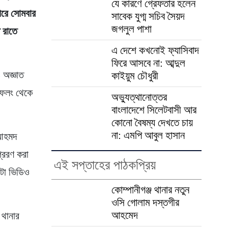
যে কারণে গ্রেফতার হলেন
পরে সোমবার
সাবেক যুগ্ম সচিব সৈয়দ
জগলুল পাশা
 রাতে
এ দেশে কখনোই ফ্যাসিবাদ
ফিরে আসবে না: আব্দুল
 অজ্ঞাত
কাইয়ুম চৌধুরী
াফলং থেকে
অভ্যুত্থানোত্তর
বাংলাদেশে সিলেটবাসী আর
কোনো বৈষম্য দেখতে চায়
না: এমপি আবুল হাসান
 আহমদ
্রেরণ করা
এই সপ্তাহের পাঠকপ্রিয়
টা ভিডিও
কোম্পানীগঞ্জ থানার নতুন
ওসি গোলাম দস্তগীর
আহমেদ
 থানার