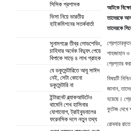
সিসিক প্রশাসক
আটকে বিক্ষো
ভিসা নিয়ে ভারতীয়
তাদেরকে আদ
হাইকমিশনের সতর্কবার্তা
তাদেরকে সি
গ্রেপ্তারকৃ
সুনামগঞ্জে তীব্র লোডশেডিং,
চাহিদার অর্ধেক বিদ্যুৎ পেয়ে
শাহজাহান ও
বিপাকে সাড়ে ৪ লাখ গ্রাহক
গ্রেপ্তার ক
যে ডকুমেন্টারিতে আবু সাঈদ
নেই, সেটা কোনো
বিষয়টি নিশ্
ডকুমেন্টারি না
জানান, তাদে
ইন্টারনেট ব্ল্যাকআউটেও
হয়েছে। গ্রে
থামেনি শেখ হাসিনার
ফুটেজ দেখে 
যোগাযোগ, ট্রাইব্যুনালের
ফরেনসিক দলে নতুন তথ্য
রোববার রাত