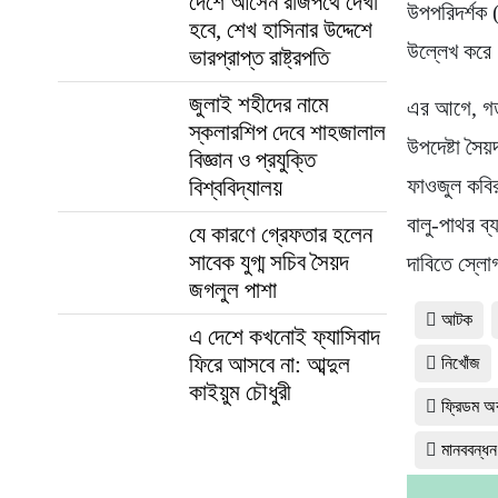
দেশে আসেন রাজপথে দেখা
উপপরিদর্শক 
হবে, শেখ হাসিনার উদ্দেশে
উল্লেখ করে
ভারপ্রাপ্ত রাষ্ট্রপতি
জুলাই শহীদের নামে
এর আগে, গত 
স্কলারশিপ দেবে শাহজালাল
উপদেষ্টা সৈয়
বিজ্ঞান ও প্রযুক্তি
ফাওজুল কবি
বিশ্ববিদ্যালয়
বালু-পাথর ব
যে কারণে গ্রেফতার হলেন
সাবেক যুগ্ম সচিব সৈয়দ
দাবিতে স্লো
জগলুল পাশা
আটক
এ দেশে কখনোই ফ্যাসিবাদ
ফিরে আসবে না: আব্দুল
নিখোঁজ
কাইয়ুম চৌধুরী
ফ্রিডম অব
মানববন্ধন