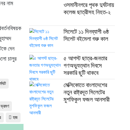
নের নাম
ওসমানীনগরে পৃথক দুর্ঘটনায়
কলেজ ছাত্রীসহ নিহত-২
িবর্তনবিষয়ক
সিলেটে ১১ দিনব্যাপী ৬ষ্ঠ
হাম্মদ
সিলেট বইমেলা শুরু কাল
টকে দেন
৫ আগস্ট ছাত্র-জনতার
ুলো চালুর
গণঅভ্যুত্থান দিবসে
সরকারি ছুটি থাকবে
র্মঘট
মেক্সিকোতে বাংলাদেশের
নতুন রাষ্ট্রদূত সিলেটের
মুশফিকুল ফজল আনসারী
ভ্রমণ
র
হজ