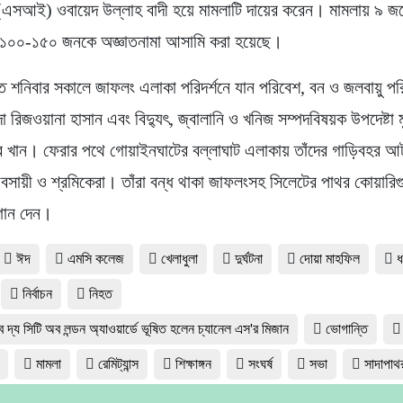
(এসআই) ওবায়েদ উল্লাহ বাদী হয়ে মামলাটি দায়ের করেন। মামলায় ৯ জ
 ১০০-১৫০ জনকে অজ্ঞাতনামা আসামি করা হয়েছে।
শনিবার সকালে জাফলং এলাকা পরিদর্শনে যান পরিবেশ, বন ও জলবায়ু পর
দা রিজওয়ানা হাসান এবং বিদ্যুৎ, জ্বালানি ও খনিজ সম্পদবিষয়ক উপদেষ্টা মু
র খান। ফেরার পথে গোয়াইনঘাটের বল্লাঘাট এলাকায় তাঁদের গাড়িবহর আ
্যবসায়ী ও শ্রমিকেরা। তাঁরা বন্ধ থাকা জাফলংসহ সিলেটের পাথর কোয়ারিগ
গান দেন।
ঈদ
এমসি কলেজ
খেলাধুলা
দুর্ঘটনা
দোয়া মাহফিল
ধ
নির্বাচন
নিহত
 দ্য সিটি অব লন্ডন অ্যাওয়ার্ডে ভূষিত হলেন চ্যানেল এস'র মিজান
ভোগান্তি
মামলা
রেমিট্যান্স
শিক্ষাঙ্গন
সংঘর্ষ
সভা
সাদাপাথ