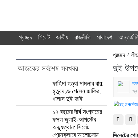
প্রচ্ছদ
সিলেট
জাতীয়
রাজনীতি
সারাদেশ
আন্তর্জা
প্রচ্ছদ
/
লী
দুই উপদ
আজকের সর্বশেষ সবখবর
ফাহিমা হত্যা মামলার রায়:
স্টা
মৃত্যুদণ্ড পেলেন জাকির,
জুন
খালাস দুই ভাই
১৭ বছরের দীর্ঘ সংগ্রামের
ফসল জুলাই-আগস্টের
অভ্যুত্থান: সিলেট
প্রেসক্লাবে আলোচনায়
সিলেটের গোয়া