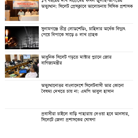
১৭ বছরের দীর্ঘ সংগ্রামের ফসল জুলাই-আগস্টের
অভ্যুত্থান: সিলেট প্রেসক্লাবে আলোচনায় সিসিক প্রশাসক
সুনামগঞ্জে তীব্র লোডশেডিং, চাহিদার অর্ধেক বিদ্যুৎ
পেয়ে বিপাকে সাড়ে ৪ লাখ গ্রাহক
আধুনিক সিলেট গড়তে মাস্টার প্ল্যানে জোর
বাণিজ্যমন্ত্রীর
অভ্যুত্থানোত্তর বাংলাদেশে সিলেটবাসী আর কোনো
বৈষম্য দেখতে চায় না: এমপি আবুল হাসান
প্রবাসীরা চাইলে বাড়ি পাহারায় দেওয়া হবে আনসার,
সিলেটে জেলা প্রশাসকের ঘোষণা