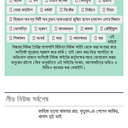
আটক
ঈদ
এমসি কলেজ
খেলাধুলা
দুর্ঘটনা
দোয়া মাহফিল
ধর্মঘট
নিখোঁজ
নির্বাচন
নিহত
ফ্রিডম অব দ্য সিটি অব লন্ডন অ্যাওয়ার্ডে ভূষিত হলেন চ্যানেল এস'র মিজান
ভোগান্তি
ভ্রমণ
মানববন্ধন
মামলা
রেমিট্যান্স
এই
শিক্ষাঙ্গন
সংঘর্ষ
সভা
সাদাপাথর
হজ
সাইটে
নিজম্ব নিউজ তৈরির পাশাপাশি বিভিন্ন নিউজ সাইট থেকে খবর সংগ্রহ করে
সংশ্লিষ্ট সূত্রসহ প্রকাশ করে থাকি। তাই কোন খবর নিয়ে আপত্তি বা
অভিযোগ থাকলে সংশ্লিষ্ট নিউজ সাইটের কর্তৃপক্ষের সাথে যোগাযোগ করার
অনুরোধ রইলো।বিনা অনুমতিতে এই সাইটের সংবাদ, আলোকচিত্র অডিও ও
ভিডিও ব্যবহার করা বেআইনি।
লীড নিউজ সর্বশেষ
ফাহিমা হত্যা মামলার রায়: মৃত্যুদণ্ড পেলেন জাকির,
খালাস দুই ভাই