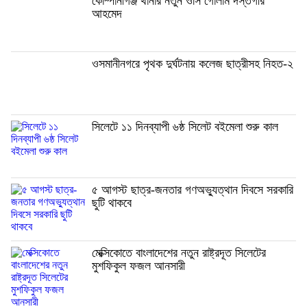
কোম্পানীগঞ্জ থানার নতুন ওসি গোলাম দস্তগীর
আহমেদ
ওসমানীনগরে পৃথক দুর্ঘটনায় কলেজ ছাত্রীসহ নিহত-২
সিলেটে ১১ দিনব্যাপী ৬ষ্ঠ সিলেট বইমেলা শুরু কাল
৫ আগস্ট ছাত্র-জনতার গণঅভ্যুত্থান দিবসে সরকারি
ছুটি থাকবে
মেক্সিকোতে বাংলাদেশের নতুন রাষ্ট্রদূত সিলেটের
মুশফিকুল ফজল আনসারী