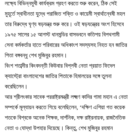
লক্ষ্যে বিভিন্নমুখী কার্যক্রম গ্রহণ করতে শুরু করেন, ঠিক সেই
মুহূর্তে স্বাধীনতা যুদ্ধে পরাজিত শক্তি ও কায়েমী স্বার্থান্বেষী মহল
তার বিরুদ্ধে ঘৃণ্য ষড়যন্ত্র শুরু করে। ওই ষড়যন্ত্রের অংশ হিসেবে
১৯৭৫ সালের ১৫ আগস্ট ধানমন্ডির বাসভবনে কতিপয় বিপথগামী
সেনা কর্মকর্তার হাতে পরিবারের অধিকাংশ সদস্যসহ নিহত হন জাতির
পিতা বঙ্গবন্ধু শেখ মুজিবুর রহমান।
বিংশ শতাব্দীর কিংবদন্তী কিউবার বিপ্লবী নেতা প্রয়াত ফিদেল
ক্যাস্ট্রো বাংলাদেশের জাতির পিতাকে হিমালয়ের সঙ্গে তুলনা
করেছিলেন।
আর শ্রীলংকার সাবেক পররাষ্ট্রমন্ত্রী লক্ষ্মণ কাদির গামা মহান এ নেতা
সম্পর্কে মূল্যায়ন করতে গিয়ে বলেছিলেন, ‘দক্ষিণ এশিয়া গত কয়েক
শতকে বিশ্বকে অনেক শিক্ষক, দার্শনিক, দক্ষ রাষ্ট্রনায়ক, রাজনৈতিক
নেতা ও যোদ্ধা উপহার দিয়েছে। কিন্তু, শেখ মুজিবুর রহমান