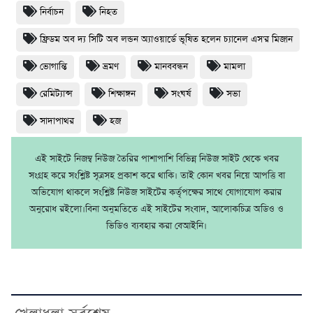
নির্বাচন
নিহত
ফ্রিডম অব দ্য সিটি অব লন্ডন অ্যাওয়ার্ডে ভূষিত হলেন চ্যানেল এস'র মিজান
ভোগান্তি
ভ্রমণ
মানববন্ধন
মামলা
রেমিট্যান্স
শিক্ষাঙ্গন
সংঘর্ষ
সভা
সাদাপাথর
হজ
এই সাইটে নিজম্ব নিউজ তৈরির পাশাপাশি বিভিন্ন নিউজ সাইট থেকে খবর
সংগ্রহ করে সংশ্লিষ্ট সূত্রসহ প্রকাশ করে থাকি। তাই কোন খবর নিয়ে আপত্তি বা
অভিযোগ থাকলে সংশ্লিষ্ট নিউজ সাইটের কর্তৃপক্ষের সাথে যোগাযোগ করার
অনুরোধ রইলো।বিনা অনুমতিতে এই সাইটের সংবাদ, আলোকচিত্র অডিও ও
ভিডিও ব্যবহার করা বেআইনি।