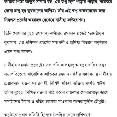
আমার পিতা আব্দুস সালাম রহ. এর স্বপ্ন ছিল পাড়ায় পাড়ায়, ঘরেঘরে
যেনো চালু হয় কুরআনের তালিম। তাঁর এই স্বপ্ন বাস্তবায়নের জন্য
নিরলস প্রচেষ্ঠা অব্যাহত রেখেছে নাসীহা ফাউন্ডেশন।
তিনি সোমবার (২৫ রমজান) নাসীহার রমজান প্রজেক্ট ‘তাদরীবুল
কুরআন’ এর প্রশিক্ষণ কোর্সের সমাপনী ও হাদিয়া বিতরণ অনুষ্ঠানে
এমন কথা বলেন।
নাসীহার রমজান প্রজেক্টের সভাপতি আলহাজ্ব আবদুর রাকিব রকুর
সভাপতিত্বে ও সাংবাদিক আতিকুর রহমান নগরীর সঞ্চালনায় নাসীহার
চেয়ারম্যান যুক্তরাজ্য প্রবাসী, বিশিষ্ট মিডিয়া ব্যক্তিত্ব মুফতি শাইখ
হাবিব নূহের লিখিত বক্তব্য পাঠ করেন রায়নগর সোনারপাড়া জামে
মসজিদের ইমাম ও খতিব হাফেজ মাওলানা আশরাফুদ্দীন চৌধুরী।
অনুষ্ঠানে প্রধান অতিথি হিসেবে উপস্থিত থেকে প্রশিক্ষণে