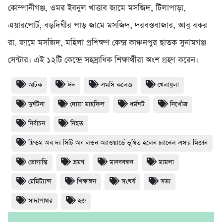
কোম্পানীগঞ্জ, ওমর ইবনুল খাত্তাব জামে মসজিদ, টিলাপাড়া,
এয়ারপোর্ট, বড়দিঘীর পাড় জামে মসজিদ, দরবস্তবাজার, আবু বকর
রা. জামে মসজিদ, মহিলা প্রশিক্ষণ কেন্দ্র কাঞ্চনপুর ছাতক সুনামগঞ্জ
সেন্টার। এই ১২টি কেন্দ্রে সহস্রাধিক শিক্ষার্থীরা অংশ গ্রহণ করেন।
আটক
ঈদ
এমসি কলেজ
খেলাধুলা
দুর্ঘটনা
দোয়া মাহফিল
ধর্মঘট
নিখোঁজ
নির্বাচন
নিহত
ফ্রিডম অব দ্য সিটি অব লন্ডন অ্যাওয়ার্ডে ভূষিত হলেন চ্যানেল এস'র মিজান
ভোগান্তি
ভ্রমণ
মানববন্ধন
মামলা
রেমিট্যান্স
শিক্ষাঙ্গন
সংঘর্ষ
সভা
সাদাপাথর
হজ