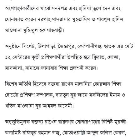
অংশগ্রহণকারীদের মাঝে সনদপত্র এবং হাদিয়া তুলে দেন এবং
মোনাজাত করেন দরগাহ মাদরাসার মুহতামিম ও শায়খুল হাদিস
মাওলানা মুহিব্বুল হক গাছবাড়ী।
অনুষ্ঠানে সিলেট, টিলাপাড়া, জৈন্তাপুর, কোম্পানীগঞ্জ, ছাতক এর মোট
১২ সেন্টারের কৃতী প্রশিক্ষণার্থীরা উপস্থিত হয়ে ক্বিরাত, দোআ,
মাসআলা, নামাজে জানাযার শিক্ষা প্রদশর্নী করেন।
বিশেষ অতিথি হিসেবে বক্তব্য রাখেন মাদানিয়া কোরআন শিক্ষা
বোর্ডের প্রশিক্ষণ সম্পাদক, বায়তুন নূর জামে মসজিদের ইমাম ও
খতিব মাওলানা নূর আহমদ কাসেমী।
অনুভূতিমূলক বক্তব্য রাখেন রায়নগর সোনারপাড়ার বিশিষ্ট মুরব্বী
কলামিস্ট রফিকুর রহমান লজু, মোতাওয়াল্লি আব্দুল জলিল কেরল,