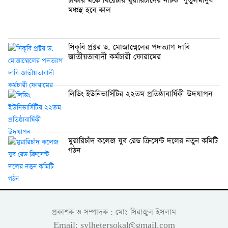
ঢাকার মঞ্চে থিয়েটার মুরারিচাঁদের নাটক ‘পুতুলমানুষ’
মঞ্চস্থ হবে কাল
সিকৃবি প্রক্টর ড. মোজাম্মেলের পদত্যাগ দাবি
জাতীয়তাবাদী কর্মচারী ফোরামের
লিডিং ইউনিভার্সিটির ২২তম প্রতিষ্ঠাবার্ষিকী উদযাপন
মুরারিচাঁদ কলেজ যুব রেড ক্রিসেন্ট দলের নতুন কমিটি
গঠন
প্রকাশক ও সম্পাদক : মোঃ সিরাজুল ইসলাম
Email: sylhetersokal@gmail.com