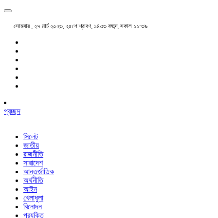
সোমবার , ২৭ মার্চ ২০২৩, ২৫শে শ্রাবণ, ১৪৩৩ বঙ্গাব্দ, সকাল ১১:৩৯
প্রচ্ছদ
সিলেট
জাতীয়
রাজনীতি
সারাদেশ
আন্তর্জাতিক
অর্থনীতি
আইন
খেলাধুলা
বিনোদন
প্রযুক্তি