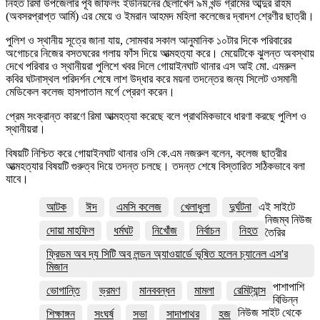
নিহত রিমা উপজেলার পূর্ব জাফলং ইউনিয়নের ছৈলাখেল ৯ম খন্ড গ্রামের আব্দুর রহিম
(অবসরপ্রাপ্ত আর্মি) এর মেয়ে ও ইমরান আহমদ মহিলা কলেজের দ্বাদশ শ্রেণীর ছাত্রী।
পুলিশ ও স্থানীয় সূত্রে জানা যায়, সোমবার সকাল আনুমানিক ১০টার দিকে পরিবারের
অগোচরে নিজের বসতঘরের গলায় ফাঁস দিয়ে আত্মহত‍্যা করে। মেয়েটিকে ঝুলন্ত অবস্থায়
দেখে পরিবার ও স্থানীয়রা পুলিশে খবর দিলে গোয়াইনঘাট থানার এস আই মো. এমরুল
কবির ঘটনাস্থল পরিদর্শন শেষে লাশ উদ্ধার করে ময়না তদন্তের জন্য সিলেট ওসমানী
মেডিকেল কলেজ হাসপাতাল মর্গে প্রেরণ করেন।
প্রেম সংক্রান্ত কারণে রিমা আত্মহত্যা করেছে বলে প্রাথমিকভাবে ধারণা করছে পুলিশ ও
স্থানীয়রা।
বিষয়টি নিশ্চিত করে গোয়াইনঘাট থানার ওসি কে.এম নজরুল বলেন, কলেজ ছাত্রীর
আত্মহত্যার বিষয়টি গুরুত্ব দিয়ে তদন্ত চলছে। তদন্ত শেষে বিস্তারিত সঠিকভাবে বলা
যাবে।
আটক
ঈদ
এমসি কলেজ
খেলাধুলা
দুর্ঘটনা
এই সাইটে
নিজম্ব নিউজ
দোয়া মাহফিল
ধর্মঘট
নিখোঁজ
নির্বাচন
নিহত
তৈরির
ফ্রিডম অব দ্য সিটি অব লন্ডন অ্যাওয়ার্ডে ভূষিত হলেন চ্যানেল এস'র
মিজান
পাশাপাশি
ভোগান্তি
ভ্রমণ
মানববন্ধন
মামলা
রেমিট্যান্স
বিভিন্ন
নিউজ সাইট থেকে
শিক্ষাঙ্গন
সংঘর্ষ
সভা
সাদাপাথর
হজ