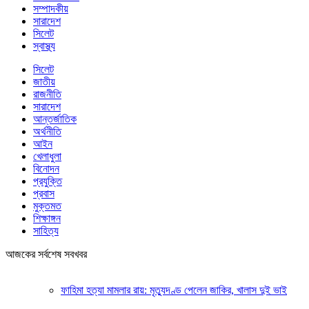
সম্পাদকীয়
সারাদেশ
সিলেট
স্বাস্থ্য
সিলেট
জাতীয়
রাজনীতি
সারাদেশ
আন্তর্জাতিক
অর্থনীতি
আইন
খেলাধুলা
বিনোদন
প্রযুক্তি
প্রবাস
মুক্তমত
শিক্ষাঙ্গন
সাহিত্য
আজকের সর্বশেষ সবখবর
ফাহিমা হত্যা মামলার রায়: মৃত্যুদণ্ড পেলেন জাকির, খালাস দুই ভাই