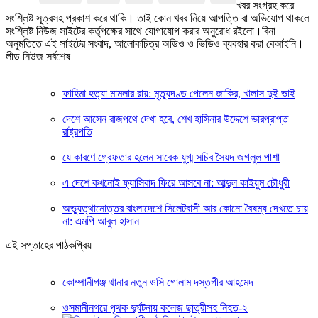
খবর সংগ্রহ করে
সংশ্লিষ্ট সূত্রসহ প্রকাশ করে থাকি। তাই কোন খবর নিয়ে আপত্তি বা অভিযোগ থাকলে
সংশ্লিষ্ট নিউজ সাইটের কর্তৃপক্ষের সাথে যোগাযোগ করার অনুরোধ রইলো।বিনা
অনুমতিতে এই সাইটের সংবাদ, আলোকচিত্র অডিও ও ভিডিও ব্যবহার করা বেআইনি।
লীড নিউজ সর্বশেষ
ফাহিমা হত্যা মামলার রায়: মৃত্যুদণ্ড পেলেন জাকির, খালাস দুই ভাই
দেশে আসেন রাজপথে দেখা হবে, শেখ হাসিনার উদ্দেশে ভারপ্রাপ্ত
রাষ্ট্রপতি
যে কারণে গ্রেফতার হলেন সাবেক যুগ্ম সচিব সৈয়দ জগলুল পাশা
এ দেশে কখনোই ফ্যাসিবাদ ফিরে আসবে না: আব্দুল কাইয়ুম চৌধুরী
অভ্যুত্থানোত্তর বাংলাদেশে সিলেটবাসী আর কোনো বৈষম্য দেখতে চায়
না: এমপি আবুল হাসান
এই সপ্তাহের পাঠকপ্রিয়
কোম্পানীগঞ্জ থানার নতুন ওসি গোলাম দস্তগীর আহমেদ
ওসমানীনগরে পৃথক দুর্ঘটনায় কলেজ ছাত্রীসহ নিহত-২