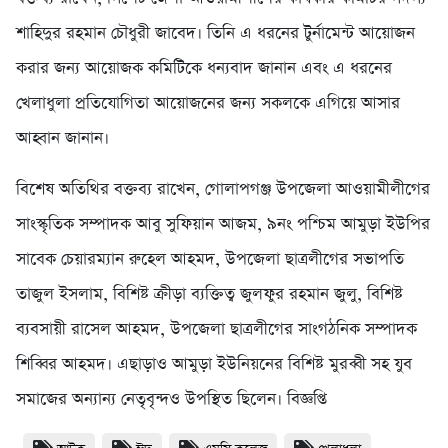
শাহিদুর রহমান চৌধুরী জাবেদ। তিনি এ ধরনের টুর্নামেন্ট আয়োজন
করার জন্য আয়োজক কমিটিকে ধন্যবাদ জানান এবং এ ধরনের
খেলাধুলা প্রতিযোগিতা আয়োজনের জন্য সকলকে এগিয়ে আসার
আহ্বান জানান।
বিশেষ অতিথির বক্তব্য রাখেন, গোলাপগঞ্জ উপজেলা আওয়ামীলীগের
সাংস্কৃতিক সম্পাদক আবু সুফিয়ান আজম, ৯নং পশ্চিম আমুড়া ইউপির
সাবেক চেয়ারম্যান রুহেল আহমদ, উপজেলা ছাত্রলীগের সভাপতি
তাজুল ইসলাম, বিশিষ্ট ক্রীড়া ব্যক্তিত্ব জুলফুর রহমান জুলু, বিশিষ্ট
ব্যবসায়ী রাসেল আহমদ, উপজেলা ছাত্রলীগের সাংগঠনিক সম্পাদক
শিব্বির আহমদ। এছাড়াও আমুড়া ইউনিয়নের বিশিষ্ট মুরব্বী সহ যুব
সমাজের অন্যান্য নেতৃবৃন্দও উপস্থিত ছিলেন। বিজ্ঞপ্তি