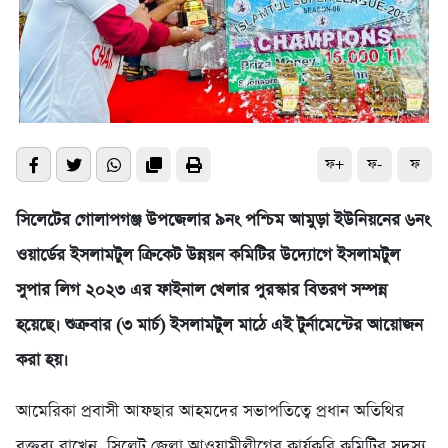
ফ+
ফ-
ফ
সিলেটের গোলাপগঞ্জ উপজেলার ৯নং পশ্চিম আমুড়া ইউনিয়নের ৬নং
ওয়ার্ডের ইসলামটুল ক্রিকেট উন্নয়ন কমিটির উদ্যোগে ইসলামটুল
সুপার লিগ ২০২৩ এর ফাইনাল খেলার পুরস্কার বিতরণ সম্পন্ন
হয়েছে। শুক্রবার (৩ মার্চ) ইসলামটুল মাঠে এই টুর্নামেন্টের আয়োজন
করা হয়।
আমেরিকা প্রবাসী আফছার আহমদের সভাপতিত্বে প্রধান অতিথির
বক্তব্য রাখেন, সিলেট জেলা আওয়ামীলীগের কার্যকরি কমিটির সদস্য