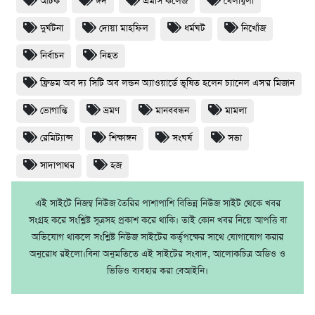
আটক
ঈদ
এমসি কলেজ
খেলাধুলা
দুর্ঘটনা
দোয়া মাহফিল
ধর্মঘট
নিখোঁজ
নির্বাচন
নিহত
ফ্রিডম অব দ্য সিটি অব লন্ডন অ্যাওয়ার্ডে ভূষিত হলেন চ্যানেল এস'র মিজান
ভোগান্তি
ভ্রমণ
মানববন্ধন
মামলা
রেমিট্যান্স
শিক্ষাঙ্গন
সংঘর্ষ
সভা
সাদাপাথর
হজ
এই সাইটে নিজম্ব নিউজ তৈরির পাশাপাশি বিভিন্ন নিউজ সাইট থেকে খবর
সংগ্রহ করে সংশ্লিষ্ট সূত্রসহ প্রকাশ করে থাকি। তাই কোন খবর নিয়ে আপত্তি বা
অভিযোগ থাকলে সংশ্লিষ্ট নিউজ সাইটের কর্তৃপক্ষের সাথে যোগাযোগ করার
অনুরোধ রইলো।বিনা অনুমতিতে এই সাইটের সংবাদ, আলোকচিত্র অডিও ও
ভিডিও ব্যবহার করা বেআইনি।