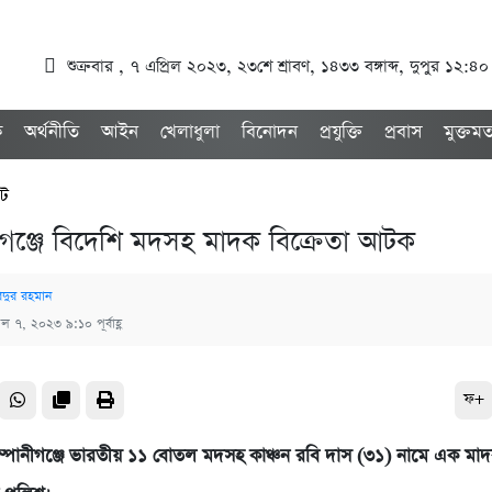
শুক্রবার , ৭ এপ্রিল ২০২৩, ২৩শে শ্রাবণ, ১৪৩৩ বঙ্গাব্দ, দুপুর ১২:৪০
ক
অর্থনীতি
আইন
খেলাধুলা
বিনোদন
প্রযুক্তি
প্রবাস
মুক্তম
েট
ীগঞ্জে বিদেশি মদসহ মাদক বিক্রেতা আটক
দুর রহমান
রিল ৭, ২০২৩ ৯:১০ পূর্বাহ্ণ
ফ+
্পানীগঞ্জে ভারতীয় ১১ বোতল মদসহ কাঞ্চন রবি দাস (৩১) নামে এক মাদ