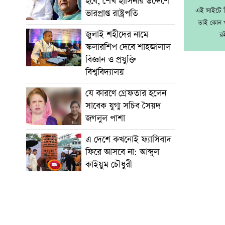
হবে, শেখ হাসিনার উদ্দেশে
এই সাইটে নি
ভারপ্রাপ্ত রাষ্ট্রপতি
তাই কোন খ
জুলাই শহীদের নামে
র
স্কলারশিপ দেবে শাহজালাল
বিজ্ঞান ও প্রযুক্তি
বিশ্ববিদ্যালয়
যে কারণে গ্রেফতার হলেন
সাবেক যুগ্ম সচিব সৈয়দ
জগলুল পাশা
এ দেশে কখনোই ফ্যাসিবাদ
ফিরে আসবে না: আব্দুল
কাইয়ুম চৌধুরী