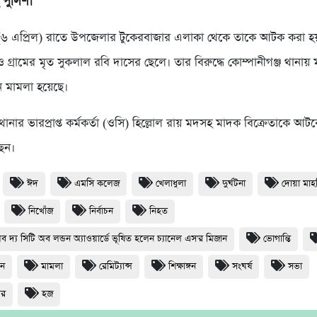
পুলিশ।
র (৬ এপ্রিল) রাতে উপজেলার টুকেরবাজার এলাকা থেকে তাকে আটক করা 
ও গ্রামের মৃত সুকলাল রবি দাসের ছেলে। তার বিরুদ্ধে কোম্পানীগঞ্জ থানায় ম
নে মামলা হয়েছে।
 থানার ভারপ্রাপ্ত কর্মকর্তা (ওসি) হিল্লোল রায় মদসহ মাদক বিক্রেতাকে আট
ছেন।
ঈদ
এমসি কলেজ
খেলাধুলা
দুর্ঘটনা
দোয়া মা
নিখোঁজ
নির্বাচন
নিহত
অব দ্য সিটি অব লন্ডন অ্যাওয়ার্ডে ভূষিত হলেন চ্যানেল এস'র মিজান
ভোগান্তি
ধন
মামলা
রেমিট্যান্স
শিক্ষাঙ্গন
সংঘর্ষ
সভা
থর
হজ