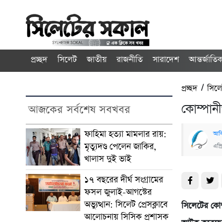
প্রচ্ছদ
সিলেট
জাতীয়
রাজনীতি
সারাদেশ
আন্তর্জাতি
প্রচ্ছদ
/
সিল
কোম্পান
আজকের সর্বশেষ সবখবর
ফাহিমা হত্যা মামলার রায়:
আবি
মৃত্যুদণ্ড পেলেন জাকির,
এপ্
খালাস দুই ভাই
১৭ বছরের দীর্ঘ সংগ্রামের
ফসল জুলাই-আগস্টের
অভ্যুত্থান: সিলেট প্রেসক্লাবে
সিলেটের কোম
আলোচনায় সিসিক প্রশাসক