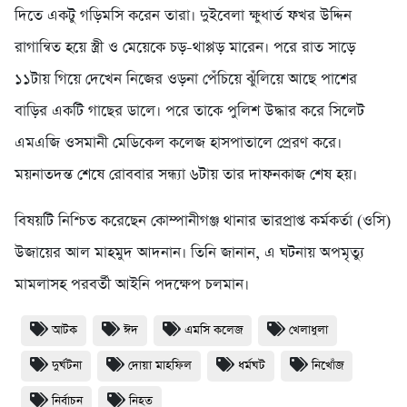
দিতে একটু গড়িমসি করেন তারা। দুইবেলা ক্ষুধার্ত ফখর উদ্দিন
রাগান্বিত হয়ে স্ত্রী ও মেয়েকে চড়-থাপ্পড় মারেন। পরে রাত সাড়ে
১১টায় গিয়ে দেখেন নিজের ওড়না পেঁচিয়ে ঝুঁলিয়ে আছে পাশের
বাড়ির একটি গাছের ডালে। পরে তাকে পুলিশ উদ্ধার করে সিলেট
এমএজি ওসমানী মেডিকেল কলেজ হাসপাতালে প্রেরণ করে।
ময়নাতদন্ত শেষে রোববার সন্ধ্যা ৬টায় তার দাফনকাজ শেষ হয়।
বিষয়টি নিশ্চিত করেছেন কোম্পানীগঞ্জ থানার ভারপ্রাপ্ত কর্মকর্তা (ওসি)
উজায়ের আল মাহমুদ আদনান। তিনি জানান, এ ঘটনায় অপমৃত্যু
মামলাসহ পরবর্তী আইনি পদক্ষেপ চলমান।
আটক
ঈদ
এমসি কলেজ
খেলাধুলা
দুর্ঘটনা
দোয়া মাহফিল
ধর্মঘট
নিখোঁজ
নির্বাচন
নিহত