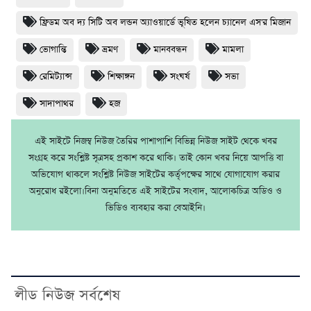
ফ্রিডম অব দ্য সিটি অব লন্ডন অ্যাওয়ার্ডে ভূষিত হলেন চ্যানেল এস'র মিজান
ভোগান্তি
ভ্রমণ
মানববন্ধন
মামলা
রেমিট্যান্স
শিক্ষাঙ্গন
সংঘর্ষ
সভা
সাদাপাথর
হজ
এই সাইটে নিজম্ব নিউজ তৈরির পাশাপাশি বিভিন্ন নিউজ সাইট থেকে খবর
সংগ্রহ করে সংশ্লিষ্ট সূত্রসহ প্রকাশ করে থাকি। তাই কোন খবর নিয়ে আপত্তি বা
অভিযোগ থাকলে সংশ্লিষ্ট নিউজ সাইটের কর্তৃপক্ষের সাথে যোগাযোগ করার
অনুরোধ রইলো।বিনা অনুমতিতে এই সাইটের সংবাদ, আলোকচিত্র অডিও ও
ভিডিও ব্যবহার করা বেআইনি।
লীড নিউজ সর্বশেষ