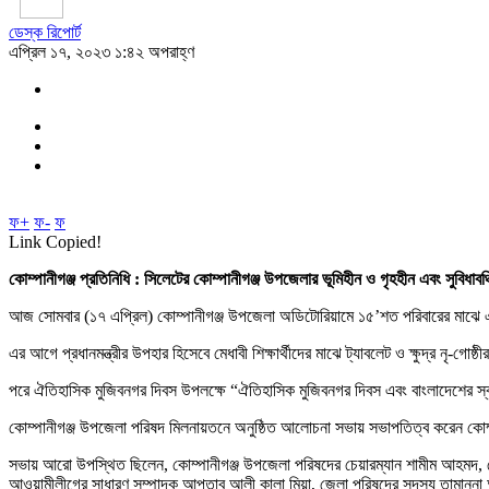
ডেস্ক রিপোর্ট
এপ্রিল ১৭, ২০২৩ ১:৪২ অপরাহ্ণ
ফ+
ফ-
ফ
Link Copied!
কোম্পানীগঞ্জ প্রতিনিধি : সিলেটের কোম্পানীগঞ্জ উপজেলার ভূমিহীন ও গৃহহীন এবং সুবিধাব
আজ সোমবার (১৭ এপ্রিল) কোম্পানীগঞ্জ উপজেলা অডিটোরিয়ামে ১৫’শত পরিবারের মাঝে এ
এর আগে প্রধানমন্ত্রীর উপহার হিসেবে মেধাবী শিক্ষার্থীদের মাঝে ট্যাবলেট ও ক্ষুদ্র নৃ-গোষ
পরে ঐতিহাসিক মুজিবনগর দিবস উপলক্ষে “ঐতিহাসিক মুজিবনগর দিবস এবং বাংলাদেশের স্ব
কোম্পানীগঞ্জ উপজেলা পরিষদ মিলনায়তনে অনুষ্ঠিত আলোচনা সভায় সভাপতিত্ব করেন কোম্পানী
সভায় আরো উপস্থিত ছিলেন, কোম্পানীগঞ্জ উপজেলা পরিষদের চেয়ারম্যান শামীম আহমদ,
আওয়ামীলীগের সাধারণ সম্পাদক আপ্তাব আলী কালা মিয়া, জেলা পরিষদের সদস্য তামান্না আ