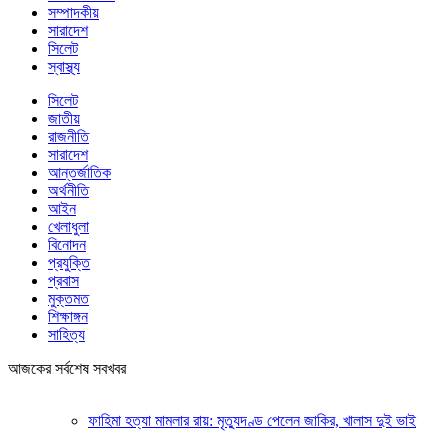
সম্পাদকীয়
সারাদেশ
সিলেট
স্বাস্থ্য
সিলেট
জাতীয়
রাজনীতি
সারাদেশ
আন্তর্জাতিক
অর্থনীতি
আইন
খেলাধুলা
বিনোদন
প্রযুক্তি
প্রবাস
মুক্তমত
শিক্ষাঙ্গন
সাহিত্য
আজকের সর্বশেষ সবখবর
ফাহিমা হত্যা মামলার রায়: মৃত্যুদণ্ড পেলেন জাকির, খালাস দুই ভাই