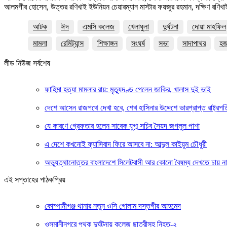
আলমগীর হোসেন, উত্তর রণিখাই ইউনিয়ন চেয়ারম্যান মাস্টার ফয়জুর রহমান, দক্ষিণ রণিখা
আটক
ঈদ
এমসি কলেজ
খেলাধুলা
দুর্ঘটনা
দোয়া মাহফিল
মামলা
রেমিট্যান্স
শিক্ষাঙ্গন
সংঘর্ষ
সভা
সাদাপাথর
হ
লীড নিউজ সর্বশেষ
ফাহিমা হত্যা মামলার রায়: মৃত্যুদণ্ড পেলেন জাকির, খালাস দুই ভাই
দেশে আসেন রাজপথে দেখা হবে, শেখ হাসিনার উদ্দেশে ভারপ্রাপ্ত রাষ্ট্রপত
যে কারণে গ্রেফতার হলেন সাবেক যুগ্ম সচিব সৈয়দ জগলুল পাশা
এ দেশে কখনোই ফ্যাসিবাদ ফিরে আসবে না: আব্দুল কাইয়ুম চৌধুরী
অভ্যুত্থানোত্তর বাংলাদেশে সিলেটবাসী আর কোনো বৈষম্য দেখতে চায় ন
এই সপ্তাহের পাঠকপ্রিয়
কোম্পানীগঞ্জ থানার নতুন ওসি গোলাম দস্তগীর আহমেদ
ওসমানীনগরে পৃথক দুর্ঘটনায় কলেজ ছাত্রীসহ নিহত-২