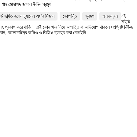
াহ মোহাম্মদ জামাল উদ্দিন প্রমুখ।
র্ডে ভূষিত হলেন চ্যানেল এস'র মিজান
ভোগান্তি
ভ্রমণ
মানববন্ধন
এই
সাইটে
ত্রসহ প্রকাশ করে থাকি। তাই কোন খবর নিয়ে আপত্তি বা অভিযোগ থাকলে সংশ্লিষ্ট নিউজ
সংবাদ, আলোকচিত্র অডিও ও ভিডিও ব্যবহার করা বেআইনি।