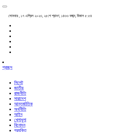
সোমবার , ১৭ এপ্রিল ২০২৩, ২৫শে শ্রাবণ, ১৪৩৩ বঙ্গাব্দ, বিকাল ৫:৫৪
প্রচ্ছদ
সিলেট
জাতীয়
রাজনীতি
সারাদেশ
আন্তর্জাতিক
অর্থনীতি
আইন
খেলাধুলা
বিনোদন
প্রযুক্তি