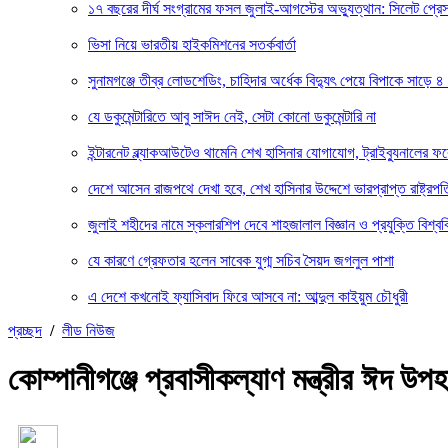
১৭ বছরের দীর্ঘ সংগ্রামের ফসল জুলাই-আগস্টের অভ্যুত্থান: সিলেট প্
ভিসা নিয়ে ভারতীয় হাইকমিশনের সতর্কবার্তা
সুনামগঞ্জে তীব্র লোডশেডিং, চাহিদার অর্ধেক বিদ্যুৎ পেয়ে বিপাকে সাড়ে ৪
যে ডকুমেন্টারিতে আবু সাঈদ নেই, সেটা কোনো ডকুমেন্টারি না
ইন্টারনেট ব্ল্যাকআউটেও থামেনি শেখ হাসিনার যোগাযোগ, ট্রাইব্যুনালের 
দেশে আসেন রাজপথে দেখা হবে, শেখ হাসিনার উদ্দেশে ভারপ্রাপ্ত রাষ্ট্রপত
জুলাই শহীদের নামে স্কলারশিপ দেবে শাহজালাল বিজ্ঞান ও প্রযুক্তি বিশ্বব
যে কারণে গ্রেফতার হলেন সাবেক যুগ্ম সচিব সৈয়দ জগলুল পাশা
এ দেশে কখনোই ফ্যাসিবাদ ফিরে আসবে না: আব্দুল কাইয়ুম চৌধুরী
প্রচ্ছদ
/
লীড নিউজ
কোম্পানীগঞ্জে প্রবাসীকল্যাণ মন্ত্রীর ঈদ উপ