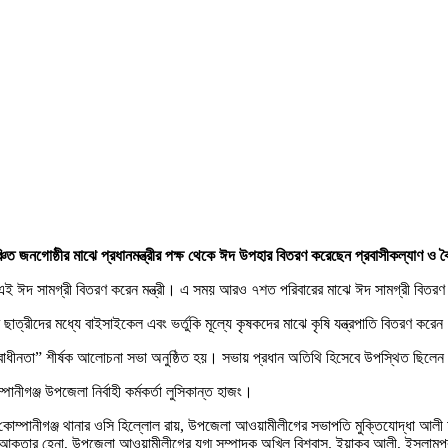
ঞ্চিত জনগোষ্ঠীর মাঝে প্রধানমন্ত্রীর পক্ষ থেকে ঈদ উপহার বিতরণ করেছেন প্রবাসীকল্যাণ ও 
ই ঈদ সামগ্রী বিতরণ করেন মন্ত্রী। এ সময় আরও ৭শত পরিবারের মাঝে ঈদ সামগ্রী বিতর
্ঠীর ছাত্রীদের মধ্যে বাইসাইকেল এবং ভর্তুকি মূল্যে কৃষকদের মাঝে কৃষি যন্ত্রপাতি বিতরণ করে
াধীনতা” শীর্ষক আলোচনা সভা অনুষ্ঠিত হয়। সভায় প্রধান অতিথি হিসেবে উপস্থিত ছিলেন প্
গঞ্জ উপজেলা নির্বাহী কর্মকর্তা লুসিকান্ত হাজং।
 কোম্পানীগঞ্জ থানার ওসি হিল্লোল রায়, উপজেলা আওয়ামীলীগের সভাপতি মুক্তিযোদ্ধা 
ক্তার হেনা, উপজেলা আওয়ামীলীগের যুগ্ম সম্পাদক অখিল বিশ্বাস, ইয়াকুব আলী, ইসলামপুর 