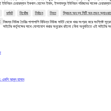
ই ইউনিয়ন চেয়ারম্যান ইকবাল হোসেন ইমাদ, ইসলামপুর ইউনিয়ন পরিষদের সাবেক চেয়ারম্যান শ
ধর্মঘট
নিখোঁজ
নির্বাচন
নিহত
ফ্রিডম অব দ্য সিটি অব লন্ডন অ্যাওয়া
জ
নিজম্ব নিউজ তৈরির পাশাপাশি বিভিন্ন নিউজ সাইট থেকে খবর সংগ্রহ করে সংশ্লিষ্ট সূ
সাইটের কর্তৃপক্ষের সাথে যোগাযোগ করার অনুরোধ রইলো।বিনা অনুমতিতে এই সাইটের 
ি
া: এমপি আবুল হাসান