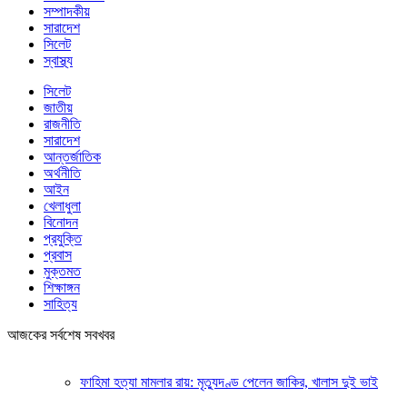
সম্পাদকীয়
সারাদেশ
সিলেট
স্বাস্থ্য
সিলেট
জাতীয়
রাজনীতি
সারাদেশ
আন্তর্জাতিক
অর্থনীতি
আইন
খেলাধুলা
বিনোদন
প্রযুক্তি
প্রবাস
মুক্তমত
শিক্ষাঙ্গন
সাহিত্য
আজকের সর্বশেষ সবখবর
ফাহিমা হত্যা মামলার রায়: মৃত্যুদণ্ড পেলেন জাকির, খালাস দুই ভাই