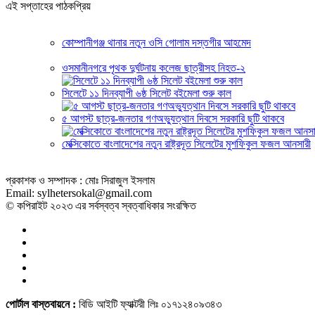
এই সপ্তাহের পাঠকপ্রিয়
কোম্পানীগঞ্জ থানার নতুন ওসি গোলাম দস্তগীর আহমেদ
ওসমানীনগরে পৃথক দুর্ঘটনায় কলেজ ছাত্রীসহ নিহত-২
সিলেটে ১১ দিনব্যাপী ৬ষ্ঠ সিলেট বইমেলা শুরু কাল
৫ আগস্ট ছাত্র-জনতার গণঅভ্যুত্থান দিবসে সরকারি ছুটি থাকবে
মেক্সিকোতে বাংলাদেশের নতুন রাষ্ট্রদূত সিলেটের মুশফিকুল ফজল আনসারী
প্রকাশক ও সম্পাদক : মোঃ সিরাজুল ইসলাম
Email: sylhetersokal@gmail.com
© কপিরাইট ২০২৩ এর সর্বস্বত্ব স্বত্বাধিকার সংরক্ষিত
পোর্টাল বাস্তবায়নে :
বিডি আইটি ফ্যাক্টরী লিঃ ০১৭১২৪০৯৩৪৩