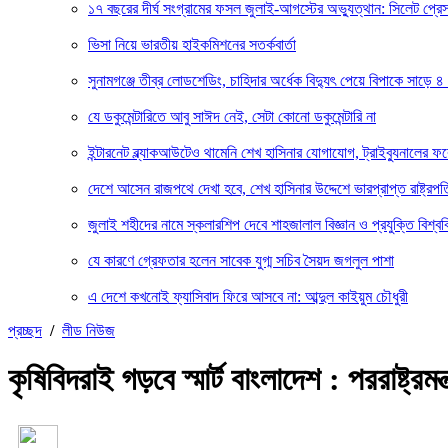
১৭ বছরের দীর্ঘ সংগ্রামের ফসল জুলাই-আগস্টের অভ্যুত্থান: সিলেট প্
ভিসা নিয়ে ভারতীয় হাইকমিশনের সতর্কবার্তা
সুনামগঞ্জে তীব্র লোডশেডিং, চাহিদার অর্ধেক বিদ্যুৎ পেয়ে বিপাকে সাড়ে ৪
যে ডকুমেন্টারিতে আবু সাঈদ নেই, সেটা কোনো ডকুমেন্টারি না
ইন্টারনেট ব্ল্যাকআউটেও থামেনি শেখ হাসিনার যোগাযোগ, ট্রাইব্যুনালের 
দেশে আসেন রাজপথে দেখা হবে, শেখ হাসিনার উদ্দেশে ভারপ্রাপ্ত রাষ্ট্রপত
জুলাই শহীদের নামে স্কলারশিপ দেবে শাহজালাল বিজ্ঞান ও প্রযুক্তি বিশ্বব
যে কারণে গ্রেফতার হলেন সাবেক যুগ্ম সচিব সৈয়দ জগলুল পাশা
এ দেশে কখনোই ফ্যাসিবাদ ফিরে আসবে না: আব্দুল কাইয়ুম চৌধুরী
প্রচ্ছদ
/
লীড নিউজ
কৃষিবিদরাই গড়বে স্মার্ট বাংলাদেশ : পররাষ্ট্রমন্ত