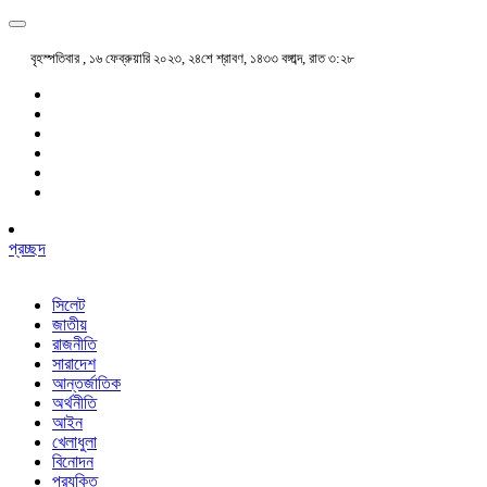
বৃহস্পতিবার , ১৬ ফেব্রুয়ারি ২০২৩, ২৪শে শ্রাবণ, ১৪৩৩ বঙ্গাব্দ, রাত ৩:২৮
প্রচ্ছদ
সিলেট
জাতীয়
রাজনীতি
সারাদেশ
আন্তর্জাতিক
অর্থনীতি
আইন
খেলাধুলা
বিনোদন
প্রযুক্তি