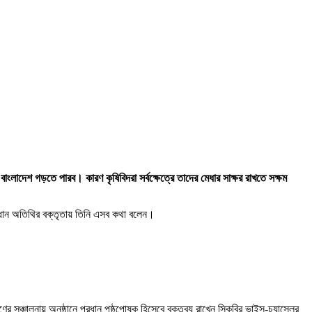
র্ট বাংলাদেশ গড়তে পারব। কারণ কৃষিবিদরা সর্বক্ষেত্রে তাদের মেধার সাক্ষর রাখতে সক্ষম
 প্রধান অতিথির বক্তৃতায় তিনি এসব কথা বলেন।
 সঞ্চালনায় অনুষ্ঠানে প্রধান পৃষ্ঠপোষক হিসেবে বক্তব্য রাখেন সিকৃবির ভাইস-চ্যান্সেলর