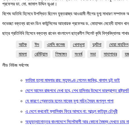
প্রফেসর ডা. মো. জামাল উদ্দিন ভূঞা।
বিশেষ অতিথি হিসেবে উপস্থিত ছিলেন যুক্তরাজ্য আওয়ামী লীগের যুগ্ম সাধারণ সম্পাদক 
শুভেচ্ছা বক্তব্য রাখেন ডিন কাউন্সিলের আহবায়ক প্রফেসর ড. মোহাম্মদ মেহেদী হাসান খান,
ছাত্র প্রতিনিধি হিসেবে বক্তব্য রাখেন বাংলাদেশ ছাত্রলীগ সিলেট কৃষি বিশ্ববিদ্যালয় শ
আটক
ঈদ
এমসি কলেজ
খেলাধুলা
দুর্ঘটনা
দোয়া মাহফিল
মামলা
রেমিট্যান্স
শিক্ষাঙ্গন
সংঘর্ষ
সভা
সাদাপাথর
হ
লীড নিউজ সর্বশেষ
ফাহিমা হত্যা মামলার রায়: মৃত্যুদণ্ড পেলেন জাকির, খালাস দুই ভাই
দেশে আসেন রাজপথে দেখা হবে, শেখ হাসিনার উদ্দেশে ভারপ্রাপ্ত রাষ্ট্রপত
যে কারণে গ্রেফতার হলেন সাবেক যুগ্ম সচিব সৈয়দ জগলুল পাশা
এ দেশে কখনোই ফ্যাসিবাদ ফিরে আসবে না: আব্দুল কাইয়ুম চৌধুরী
অভ্যুত্থানোত্তর বাংলাদেশে সিলেটবাসী আর কোনো বৈষম্য দেখতে চায় ন