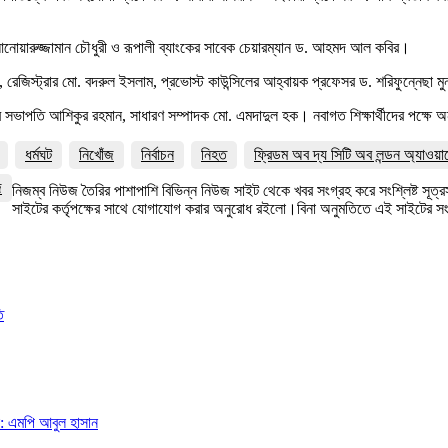
আনোয়ারুজ্জামান চৌধুরী ও রূপালী ব্যাংকের সাবেক চেয়ারম্যান ড. আহমদ আল কবির।
 রেজিস্ট্রার মো. বদরুল ইসলাম, প্রভোস্ট কাউন্সিলের আহ্বায়ক প্রফেসর ড. শরিফুন্নেছা মু
াখার সভাপতি আশিকুর রহমান, সাধারণ সম্পাদক মো. এমদাদুল হক। নবাগত শিক্ষার্থীদের পক্ষে
ধর্মঘট
নিখোঁজ
নির্বাচন
নিহত
ফ্রিডম অব দ্য সিটি অব লন্ডন অ্যাওয়া
জ
নিজম্ব নিউজ তৈরির পাশাপাশি বিভিন্ন নিউজ সাইট থেকে খবর সংগ্রহ করে সংশ্লিষ্ট সূ
সাইটের কর্তৃপক্ষের সাথে যোগাযোগ করার অনুরোধ রইলো।বিনা অনুমতিতে এই সাইটের 
ি
া: এমপি আবুল হাসান