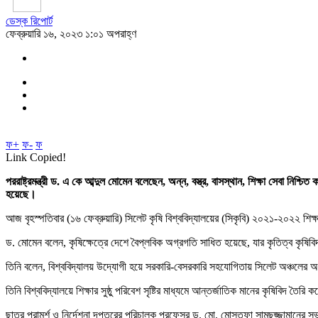
ডেস্ক রিপোর্ট
ফেব্রুয়ারি ১৬, ২০২৩ ১:০১ অপরাহ্ণ
ফ+
ফ-
ফ
Link Copied!
পররাষ্ট্রমন্ত্রী ড. এ কে আব্দুল মোমেন বলেছেন, অন্ন, বস্ত্র, বাসস্থান, শিক্ষা সেবা নিশ্
হয়েছে।
আজ বৃহস্পতিবার (১৬ ফেব্রুয়ারি) সিলেট কৃষি বিশ্ববিদ্যালয়ের (সিকৃবি) ২০২১-২০২২ শিক্ষ
ড. মোমেন বলেন, কৃষিক্ষেত্রে দেশে বৈপ্লবিক অগ্রগতি সাধিত হয়েছে, যার কৃতিত্ব কৃষিব
তিনি বলেন, বিশ্ববিদ্যালয় উদ্যোগী হয়ে সরকারি-বেসরকারি সহযোগিতায় সিলেট অঞ্চলে
তিনি বিশ্ববিদ্যালয়ে শিক্ষার সুষ্ঠু পরিবেশ সৃষ্টির মাধ্যমে আন্তর্জাতিক মানের কৃষিবিদ তৈর
ছাত্র পরামর্শ ও নির্দেশনা দপ্তরের পরিচালক প্রফেসর ড. মো. মোস্তফা সামছুজ্জামানের সভা