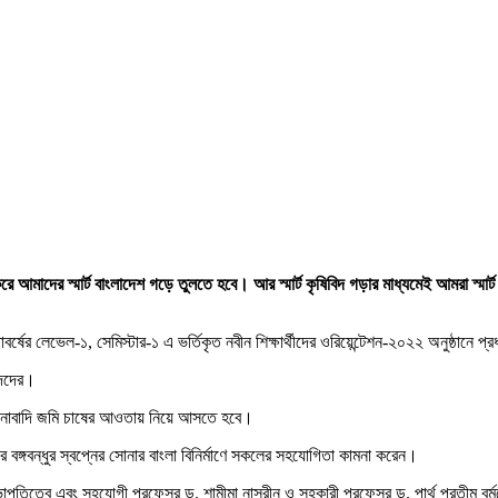
চিত করে আমাদের স্মার্ট বাংলাদেশ গড়ে তুলতে হবে। আর স্মার্ট কৃষিবিদ গড়ার মাধ্যমেই আমরা স্মা
াবর্ষের লেভেল-১, সেমিস্টার-১ এ ভর্তিকৃত নবীন শিক্ষার্থীদের ওরিয়েন্টেশন-২০২২ অনুষ্ঠানে
িদদের।
র অনাবাদি জমি চাষের আওতায় নিয়ে আসতে হবে।
ি করে বঙ্গবন্ধুর স্বপ্নের সোনার বাংলা বিনির্মাণে সকলের সহযোগিতা কামনা করেন।
পতিত্বে এবং সহযোগী প্রফেসর ড. শামীমা নাসরীন ও সহকারী প্রফেসর ড. পার্থ প্রতীম বর্মণের