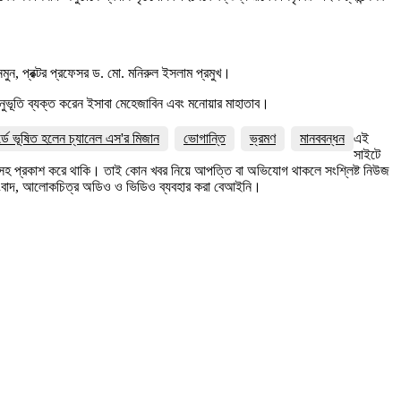
নমুন, প্রক্টর প্রফেসর ড. মো. মনিরুল ইসলাম প্রমুখ।
 অনুভূতি ব্যক্ত করেন ইসাবা মেহেজাবিন এবং মনোয়ার মাহাতাব।
র্ডে ভূষিত হলেন চ্যানেল এস'র মিজান
ভোগান্তি
ভ্রমণ
মানববন্ধন
এই
সাইটে
ত্রসহ প্রকাশ করে থাকি। তাই কোন খবর নিয়ে আপত্তি বা অভিযোগ থাকলে সংশ্লিষ্ট নিউজ
সংবাদ, আলোকচিত্র অডিও ও ভিডিও ব্যবহার করা বেআইনি।