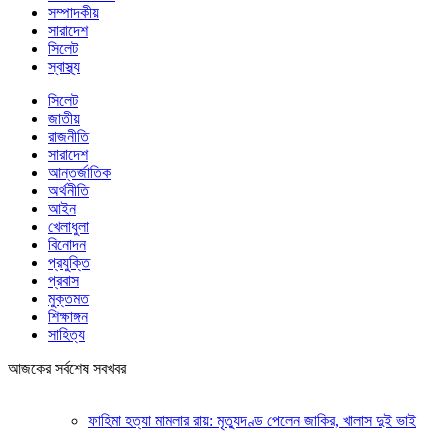
সম্পাদকীয়
সারাদেশ
সিলেট
স্বাস্থ্য
সিলেট
জাতীয়
রাজনীতি
সারাদেশ
আন্তর্জাতিক
অর্থনীতি
আইন
খেলাধুলা
বিনোদন
প্রযুক্তি
প্রবাস
মুক্তমত
শিক্ষাঙ্গন
সাহিত্য
আজকের সর্বশেষ সবখবর
ফাহিমা হত্যা মামলার রায়: মৃত্যুদণ্ড পেলেন জাকির, খালাস দুই ভাই