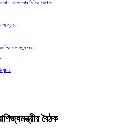
রেসক্লাবে আলোচনায় সিসিক প্রশাসক
 লাখ গ্রাহক
ফরেনসিক দলে নতুন তথ্য
ি
িদ্যালয়
াণিজ্যমন্ত্রীর বৈঠক