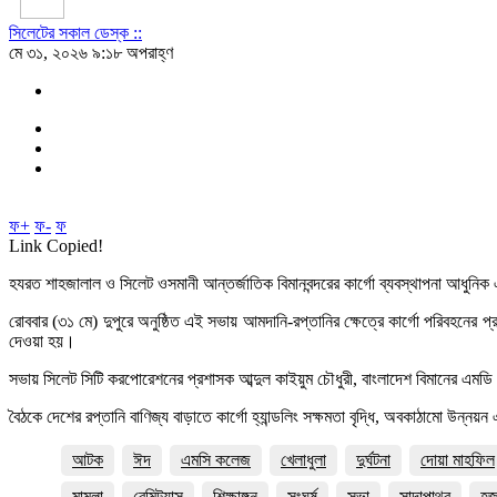
সিলেটের সকাল ডেস্ক ::
মে ৩১, ২০২৬ ৯:১৮ অপরাহ্ণ
ফ+
ফ-
ফ
Link Copied!
হযরত শাহজালাল ও সিলেট ওসমানী আন্তর্জাতিক বিমানবন্দরের কার্গো ব্যবস্থাপনা আধুনিক এব
রোববার (৩১ মে) দুপুরে অনুষ্ঠিত এই সভায় আমদানি-রপ্তানির ক্ষেত্রে কার্গো পরিবহনের 
দেওয়া হয়।
সভায় সিলেট সিটি করপোরেশনের প্রশাসক আব্দুল কাইয়ুম চৌধুরী, বাংলাদেশ বিমানের এমডি
বৈঠকে দেশের রপ্তানি বাণিজ্য বাড়াতে কার্গো হ্যান্ডলিং সক্ষমতা বৃদ্ধি, অবকাঠামো উন্
আটক
ঈদ
এমসি কলেজ
খেলাধুলা
দুর্ঘটনা
দোয়া মাহফিল
মামলা
রেমিট্যান্স
শিক্ষাঙ্গন
সংঘর্ষ
সভা
সাদাপাথর
হ