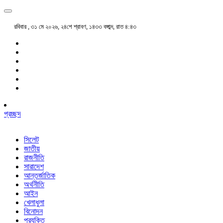
রবিবার , ৩১ মে ২০২৬, ২৪শে শ্রাবণ, ১৪৩৩ বঙ্গাব্দ, রাত ৪:৪৩
প্রচ্ছদ
সিলেট
জাতীয়
রাজনীতি
সারাদেশ
আন্তর্জাতিক
অর্থনীতি
আইন
খেলাধুলা
বিনোদন
প্রযুক্তি