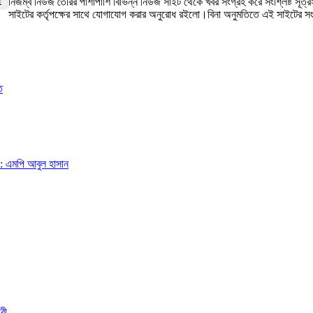
নিজম্ব নিউজ তৈরির পাশাপাশি বিভিন্ন নিউজ সাইট থেকে খবর সংগ্রহ করে সংশ্লিষ্ট সূ
সাইটের কর্তৃপক্ষের সাথে যোগাযোগ করার অনুরোধ রইলো।বিনা অনুমতিতে এই সাইটের 
ি
া: এমপি আবুল হাসান