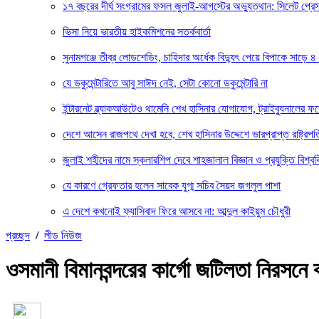
১৭ বছরের দীর্ঘ সংগ্রামের ফসল জুলাই-আগস্টের অভ্যুত্থান: সিলেট প্
ভিসা নিয়ে ভারতীয় হাইকমিশনের সতর্কবার্তা
সুনামগঞ্জে তীব্র লোডশেডিং, চাহিদার অর্ধেক বিদ্যুৎ পেয়ে বিপাকে সাড়ে ৪
যে ডকুমেন্টারিতে আবু সাঈদ নেই, সেটা কোনো ডকুমেন্টারি না
ইন্টারনেট ব্ল্যাকআউটেও থামেনি শেখ হাসিনার যোগাযোগ, ট্রাইব্যুনালের 
দেশে আসেন রাজপথে দেখা হবে, শেখ হাসিনার উদ্দেশে ভারপ্রাপ্ত রাষ্ট্রপত
জুলাই শহীদের নামে স্কলারশিপ দেবে শাহজালাল বিজ্ঞান ও প্রযুক্তি বিশ্বব
যে কারণে গ্রেফতার হলেন সাবেক যুগ্ম সচিব সৈয়দ জগলুল পাশা
এ দেশে কখনোই ফ্যাসিবাদ ফিরে আসবে না: আব্দুল কাইয়ুম চৌধুরী
প্রচ্ছদ
/
লীড নিউজ
ওসমানী বিমানবন্দরের কার্গো জটিলতা নিরসনে ব