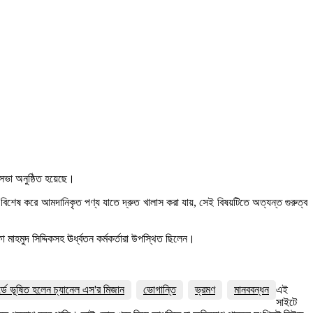
র সভা অনুষ্ঠিত হয়েছে।
। বিশেষ করে আমদানিকৃত পণ্য যাতে দ্রুত খালাস করা যায়, সেই বিষয়টিতে অত্যন্ত গুরুত্ব
হমুদ সিদ্দিকসহ ঊর্ধ্বতন কর্মকর্তারা উপস্থিত ছিলেন।
র্ডে ভূষিত হলেন চ্যানেল এস'র মিজান
ভোগান্তি
ভ্রমণ
মানববন্ধন
এই
সাইটে