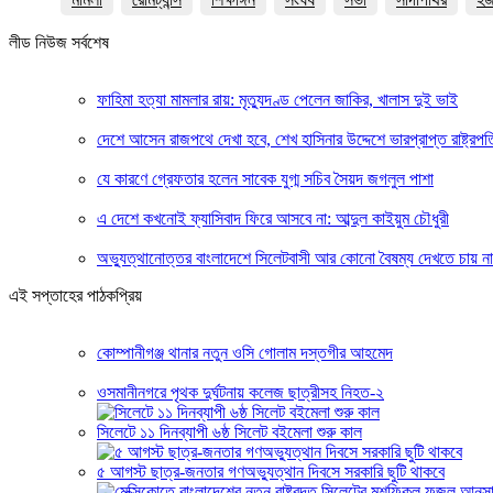
লীড নিউজ সর্বশেষ
ফাহিমা হত্যা মামলার রায়: মৃত্যুদণ্ড পেলেন জাকির, খালাস দুই ভাই
দেশে আসেন রাজপথে দেখা হবে, শেখ হাসিনার উদ্দেশে ভারপ্রাপ্ত রাষ্ট্রপত
যে কারণে গ্রেফতার হলেন সাবেক যুগ্ম সচিব সৈয়দ জগলুল পাশা
এ দেশে কখনোই ফ্যাসিবাদ ফিরে আসবে না: আব্দুল কাইয়ুম চৌধুরী
অভ্যুত্থানোত্তর বাংলাদেশে সিলেটবাসী আর কোনো বৈষম্য দেখতে চায় ন
এই সপ্তাহের পাঠকপ্রিয়
কোম্পানীগঞ্জ থানার নতুন ওসি গোলাম দস্তগীর আহমেদ
ওসমানীনগরে পৃথক দুর্ঘটনায় কলেজ ছাত্রীসহ নিহত-২
সিলেটে ১১ দিনব্যাপী ৬ষ্ঠ সিলেট বইমেলা শুরু কাল
৫ আগস্ট ছাত্র-জনতার গণঅভ্যুত্থান দিবসে সরকারি ছুটি থাকবে