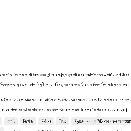
ং গতিশীল করতে বাণিজ্য মন্ত্রী খন্দকার আব্দুল মুক্তাদিরের সভাপতিত্বে একটি উচ্চপর্যায়ে
প্রতিবন্ধকতা দূর এবং রপ্তানিমুখী পণ্য পরিবহনের চ্যালেঞ্জ নিরসনে বিস্তারিত আলোচনা হয়
 কাইজার সোহেল আহমেদ এবং সিভিল এভিয়েশন চেয়ারম্যান এয়ার ভাইস মার্শাল মো. মোস্তফা মা
নয়ন এবং সংশ্লিষ্ট সংস্থাগুলোর মধ্যে সমন্বিত উদ্যোগ গ্রহণের ওপর বিশেষ জোর দেওয়া হয়।
ধর্মঘট
নিখোঁজ
নির্বাচন
নিহত
ফ্রিডম অব দ্য সিটি অব লন্ডন অ্যাওয়া
জ