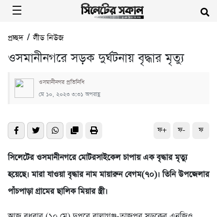
প্রচ্ছদ
/
লীড নিউজ
ওসমানীনগরে সড়ক দুর্ঘটনায় বৃদ্ধার মৃত্যু
ওসমানীনগর প্রতিনিধি
মে ১০, ২০২৩ ৩:৩১ অপরাহ্ণ
ফ+
ফ-
ফ
সিলেটের ওসমানীনগরে মোটরসাইকেল চাপায় এক বৃদ্ধার মৃত্যু
হয়েছে। মারা যাওয়া বৃদ্ধার নাম মায়ারুন বেগম(৭০)। তিনি উপজেলার
পাঁচপাড়া গ্রামের ছালিক মিয়ার স্ত্রী।
আজ বুধবার (১০ মে) দুপুরে বালাগঞ্জ-তাজপুর সড়কের এনজিও