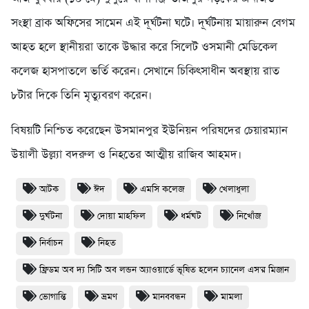
সংস্থা ব্রাক অফিসের সামেন এই দূর্ঘটনা ঘটে। দূর্ঘটনায় মায়ারুন বেগম
আহত হলে স্থানীয়রা তাকে উদ্ধার করে সিলেট ওসমানী মেডিকেল
কলেজ হাসপাতলে ভর্তি করেন। সেখানে চিকিৎসাধীন অবস্থায় রাত
৮টার দিকে তিনি মৃত্যুবরণ করেন।
বিষয়টি নিশ্চিত করেছেন উসমানপুর ইউনিয়ন পরিষদের চেয়ারম্যান
উয়ালী উল্ল্যা বদরুল ও নিহতের আত্মীয় রাজিব আহমদ।
আটক
ঈদ
এমসি কলেজ
খেলাধুলা
দুর্ঘটনা
দোয়া মাহফিল
ধর্মঘট
নিখোঁজ
নির্বাচন
নিহত
ফ্রিডম অব দ্য সিটি অব লন্ডন অ্যাওয়ার্ডে ভূষিত হলেন চ্যানেল এস'র মিজান
ভোগান্তি
ভ্রমণ
মানববন্ধন
মামলা