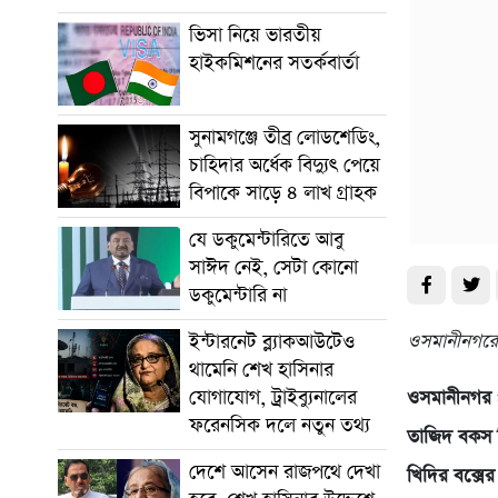
ভিসা নিয়ে ভারতীয়
হাইকমিশনের সতর্কবার্তা
সুনামগঞ্জে তীব্র লোডশেডিং,
চাহিদার অর্ধেক বিদ্যুৎ পেয়ে
বিপাকে সাড়ে ৪ লাখ গ্রাহক
যে ডকুমেন্টারিতে আবু
সাঈদ নেই, সেটা কোনো
ডকুমেন্টারি না
ওসমানীনগরে 
ইন্টারনেট ব্ল্যাকআউটেও
থামেনি শেখ হাসিনার
যোগাযোগ, ট্রাইব্যুনালের
ওসমানীনগর প
ফরেনসিক দলে নতুন তথ্য
তাজিদ বকস 
দেশে আসেন রাজপথে দেখা
খিদির বক্সে