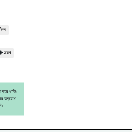
হফিল
ভ্রমণ
াশ করে থাকি।
রার অনুরোধ
ি।