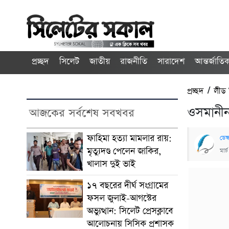
প্রচ্ছদ
সিলেট
জাতীয়
রাজনীতি
সারাদেশ
আন্তর্জাতি
প্রচ্ছদ
/
লীড
ওসমানীন
আজকের সর্বশেষ সবখবর
ফাহিমা হত্যা মামলার রায়:
ডেস্
মৃত্যুদণ্ড পেলেন জাকির,
মার
খালাস দুই ভাই
১৭ বছরের দীর্ঘ সংগ্রামের
ফসল জুলাই-আগস্টের
অভ্যুত্থান: সিলেট প্রেসক্লাবে
আলোচনায় সিসিক প্রশাসক