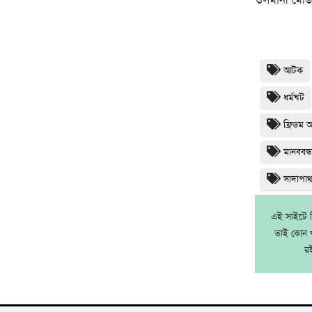
ওসমানী মেড
আটক
ধর্মঘট
ফ্রিডম 
মানববন্
সাদাপা
এই সাইটে নি
তাই কোন খ
র