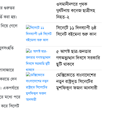
ওসমানীনগরে পৃথক
ে গুরুতর
দুর্ঘটনায় কলেজ ছাত্রীসহ
তি করা হয়।
নিহত-২
 নিয়ে গেলে
সিলেটে ১১ দিনব্যাপী ৬ষ্ঠ
সিলেট বইমেলা শুরু কাল
যুবসংহতি
৫ আগস্ট ছাত্র-জনতার
গণঅভ্যুত্থান দিবসে সরকারি
ছুটি থাকবে
ালাবাজারে
মেক্সিকোতে বাংলাদেশের
 করতে দেন
নতুন রাষ্ট্রদূত সিলেটের
মুশফিকুল ফজল আনসারী
য়। একপর্যায়ে
রে মধ্যে পরে
র করে সিলেট