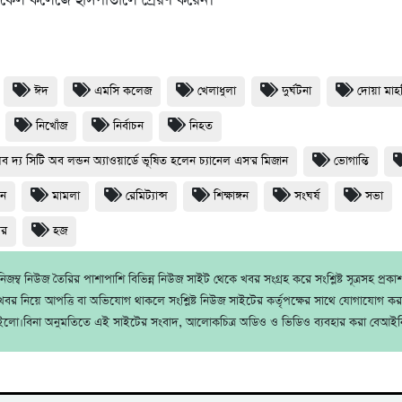
িকেল কলেজে হাসপাতালে প্রেরণ করেন।
ঈদ
এমসি কলেজ
খেলাধুলা
দুর্ঘটনা
দোয়া মা
নিখোঁজ
নির্বাচন
নিহত
অব দ্য সিটি অব লন্ডন অ্যাওয়ার্ডে ভূষিত হলেন চ্যানেল এস'র মিজান
ভোগান্তি
ধন
মামলা
রেমিট্যান্স
শিক্ষাঙ্গন
সংঘর্ষ
সভা
থর
হজ
জম্ব নিউজ তৈরির পাশাপাশি বিভিন্ন নিউজ সাইট থেকে খবর সংগ্রহ করে সংশ্লিষ্ট সূত্রসহ প্রক
বর নিয়ে আপত্তি বা অভিযোগ থাকলে সংশ্লিষ্ট নিউজ সাইটের কর্তৃপক্ষের সাথে যোগাযোগ ক
ইলো।বিনা অনুমতিতে এই সাইটের সংবাদ, আলোকচিত্র অডিও ও ভিডিও ব্যবহার করা বেআইন