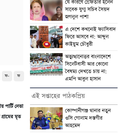
যে কারণে গ্রেফতার হলেন
সাবেক যুগ্ম সচিব সৈয়দ
জগলুল পাশা
এ দেশে কখনোই ফ্যাসিবাদ
ফিরে আসবে না: আব্দুল
কাইয়ুম চৌধুরী
অভ্যুত্থানোত্তর বাংলাদেশে
সিলেটবাসী আর কোনো
বৈষম্য দেখতে চায় না:
ফ-
ফ
এমপি আবুল হাসান
এই সপ্তাহের পাঠকপ্রিয়
পার্টি নেতা
কোম্পানীগঞ্জ থানার নতুন
্রামের মৃত
ওসি গোলাম দস্তগীর
আহমেদ