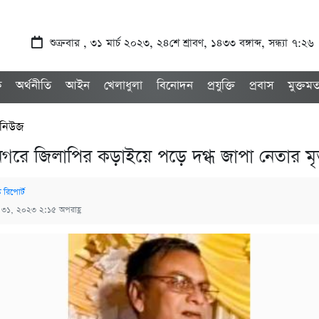
শুক্রবার , ৩১ মার্চ ২০২৩, ২৪শে শ্রাবণ, ১৪৩৩ বঙ্গাব্দ, সন্ধ্যা ৭:২৬
ক
অর্থনীতি
আইন
খেলাধুলা
বিনোদন
প্রযুক্তি
প্রবাস
মুক্তম
 নিউজ
গরে জিলাপির কড়াইয়ে পড়ে দগ্ধ জাপা নেতার মৃত্
ক রিপোর্ট
্চ ৩১, ২০২৩ ২:১৫ অপরাহ্ণ