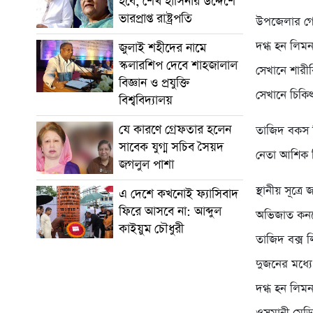
হবে, শেখ হাসিনার উদ্দেশে
ভারপ্রাপ্ত রাষ্ট্রপতি
উপজেলার গো
দগ্ধ হন লিম
জুলাই শহীদের নামে
স্কলারশিপ দেবে শাহজালাল
সেখানে শারী
বিজ্ঞান ও প্রযুক্তি
সেখানে চিকিৎ
বিশ্ববিদ্যালয়
যে কারণে গ্রেফতার হলেন
তাজিদ বকস ল
সাবেক যুগ্ম সচিব সৈয়দ
নেতা আশিক 
জগলুল পাশা
স্থানীয় সূত্
এ দেশে কখনোই ফ্যাসিবাদ
ফিরে আসবে না: আব্দুল
অভিজাত কনফ
কাইয়ুম চৌধুরী
তাজিদ বক্স ল
দুজনের মধ্য
দগ্ধ হন লিম