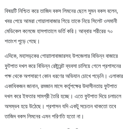
বিষয়টি নিশ্চিত করে তাজিদ বকস লিমনের ছেলে সুমন বকস বলেন,
খবর পেয়ে আমরা গোয়ালাবাজার গিয়ে তাকে নিয়ে সিলেট ওসমানী
মেডিকেল কলেজে হাসপাতালে ভর্তি করি। আব্বার শরীরের ৭০
শতাংশ পুড়ে গেছে।
এদিকে, মহাসড়কের গোয়াালাবাজারসহ উপজেলার বিভিন্ন বাজারে
ফুটপাত দখল করে বিভিন্ন রেষ্টুরেন্ট ব্যবসা চালিয়ে গেলে প্রশাসনের
পক্ষ থেকে অপসারণে কোন ধরণের অভিযান চোখে পড়েনি। এলাকার
একাধিকজন জানান, রমজান মাসে কর্তৃপক্ষের উদাসীনতায় ফুটপাত
দখল করে ইফতার সামগ্রী তৈরি হচ্ছে। এতে ফুটপাত দিয়ে চলাচলে
অসম্ভব হয়ে উঠেছে। প্রশাসন যদি একটু সচেতন থাকতো তবে
তাজিদ বকস লিমনের এমন পরিণতি হতো না।