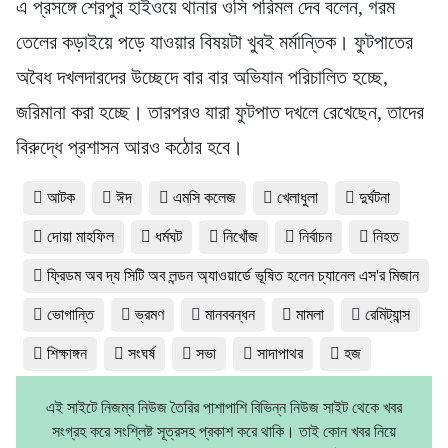
এ প্রসঙ্গে শেরপুর হাইওয়ে থানার ওসি পরিমল দেব বলেন, গরম
তেলের কড়াইয়ে পড়ে যাওয়ার বিষয়টা খুবই মর্মান্তিক। ফুটপাতের
অবৈধ দখলদারদের উচ্ছেদে বার বার অভিযান পরিচালিত হচ্ছে,
জরিমানা করা হচ্ছে। তারপরও যারা ফুটপাত দখলে রেখেছেন, তাদের
বিরুদ্ধে প্রশাসন আরও কঠোর হবে।
আটক
ঈদ
এমসি কলেজ
খেলাধুলা
দুর্ঘটনা
দোয়া মাহফিল
ধর্মঘট
নিখোঁজ
নির্বাচন
নিহত
ফ্রিডম অব দ্য সিটি অব লন্ডন অ্যাওয়ার্ডে ভূষিত হলেন চ্যানেল এস'র মিজান
ভোগান্তি
ভ্রমণ
মানববন্ধন
মামলা
রেমিট্যান্স
শিক্ষাঙ্গন
সংঘর্ষ
সভা
সাদাপাথর
হজ
এই সাইটে নিজম্ব নিউজ তৈরির পাশাপাশি বিভিন্ন নিউজ সাইট থেকে খবর
সংগ্রহ করে সংশ্লিষ্ট সূত্রসহ প্রকাশ করে থাকি। তাই কোন খবর নিয়ে