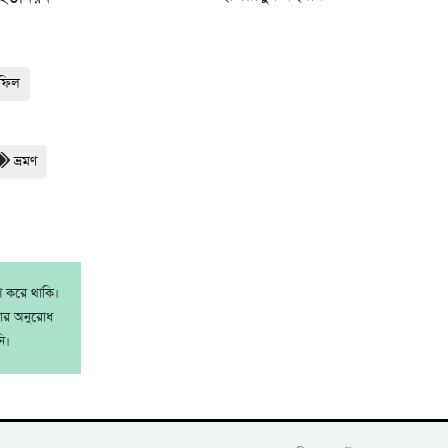
হফিল
ভ্রমণ
াশ করে থাকি।
রার অনুরোধ
ি।