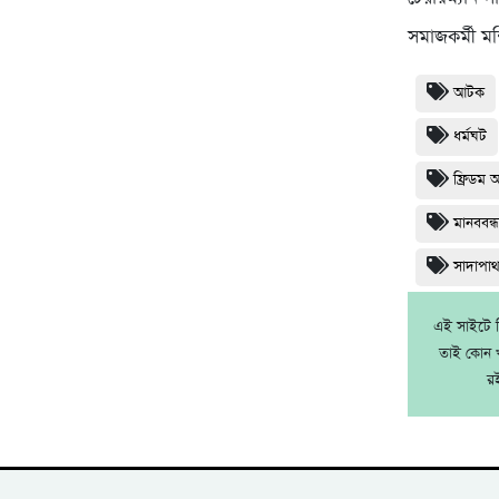
সমাজকর্মী ম
আটক
ধর্মঘট
ফ্রিডম 
মানববন্
সাদাপা
এই সাইটে নি
তাই কোন খ
র