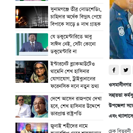
সুনামগঞ্জে তীব্র লোডশেডিং,
চাহিদার অর্ধেক বিদ্যুৎ পেয়ে
বিপাকে সাড়ে ৪ লাখ গ্রাহক
যে ডকুমেন্টারিতে আবু
সাঈদ নেই, সেটা কোনো
ডকুমেন্টারি না
ইন্টারনেট ব্ল্যাকআউটেও
থামেনি শেখ হাসিনার
যোগাযোগ, ট্রাইব্যুনালের
ওসমানীনগর প
ফরেনসিক দলে নতুন তথ্য
সহায়তা কর্ম
দেশে আসেন রাজপথে দেখা
উপজেলা সম্মে
হবে, শেখ হাসিনার উদ্দেশে
ভারপ্রাপ্ত রাষ্ট্রপতি
এবং থ্যালাস
জুলাই শহীদের নামে
চেক বিতরনী প