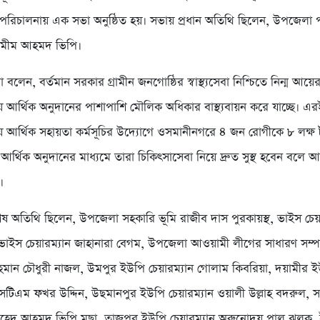
 পরিচালনায় এক সভা অনুষ্ঠিত হয়। সভায় প্রধান অতিথি ছিলেন, উপজেলা
শামীম আহমদ ভিপি।
 বলেন, বর্তমান সরকার গ্রামীন জনগোষ্ঠির স্বাস্থ্যসেবা নিশ্চিতে নিন্ম আয়ে
য় আর্থিক অনুদানের পাশাপাশি মৌলিক অধিকার বাস্থ্যবায়ন করে যাচ্ছে। এর
য় আর্থিক সহায়তা কর্মসূচির উদ্যোগে ওসমানীনগরে ৪ জন রোগীকে ৮ লক্ষ
র্থিক অনুদানের মাধ্যমে তারা চিকিৎসাসেবা নিয়ে দ্রুত সুস্থ হবেন বলে আ
।
িশেষ অতিথি ছিলেন, উপজেলা সহকারি ভূমি রাজীব দাস পুরকায়স্থ, ভাইস চে
 ভাইস চেয়ারম্যান জাহানারা বেগম, উপজেলা আওয়ামী লীগের সাধারণ সম্
ান চৌধুরী নাজল, উমপুর ইউপি চেয়ারম্যান গোলাম কিবরিয়া, দয়ামীর 
এসটিএম ফখর উদ্দিন, উছমানপুর ইউপি চেয়ারম্যান ওয়ালী উল্লাহ বদরুল, 
সাহেদ আহমদ ভিপি মুছা, তাজপুর ইউপি চেয়ারম্যান অরুনোদয় পাল ঝলক,