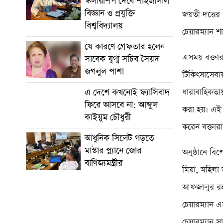
স্কলারশিপ দেবে শাহজালাল
বিজ্ঞান ও প্রযুক্তি
জয়তী দত্তের
বিশ্ববিদ্যালয়
চেয়ারম্যান 
যে কারণে গ্রেফতার হলেন
এসময় বক্তারা
সাবেক যুগ্ম সচিব সৈয়দ
জগলুল পাশা
টিকিৎসাসেবা
এ দেশে কখনোই ফ্যাসিবাদ
ধারাবাহিকতা
ফিরে আসবে না: আব্দুল
করা হয়। এই আ
কাইয়ুম চৌধুরী
করেন বক্তারা
আধুনিক সিলেট গড়তে
মাস্টার প্ল্যানে জোর
অনুষ্ঠানে ব
বাণিজ্যমন্ত্রীর
মিয়া, মহিলা
আফজালুর রহম
চেয়ারম্যান 
চেয়ারম্যান 