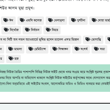
শিউর আলম মুছা প্রমুখ।
ঈদ
এমসি কলেজ
খেলাধুলা
দুর্ঘটনা
দোয়া মা
নিখোঁজ
নির্বাচন
নিহত
অব দ্য সিটি অব লন্ডন অ্যাওয়ার্ডে ভূষিত হলেন চ্যানেল এস'র মিজান
ভোগান্তি
ধন
মামলা
রেমিট্যান্স
শিক্ষাঙ্গন
সংঘর্ষ
সভা
থর
হজ
জম্ব নিউজ তৈরির পাশাপাশি বিভিন্ন নিউজ সাইট থেকে খবর সংগ্রহ করে সংশ্লিষ্ট সূত্রসহ প্রক
বর নিয়ে আপত্তি বা অভিযোগ থাকলে সংশ্লিষ্ট নিউজ সাইটের কর্তৃপক্ষের সাথে যোগাযোগ ক
ইলো।বিনা অনুমতিতে এই সাইটের সংবাদ, আলোকচিত্র অডিও ও ভিডিও ব্যবহার করা বেআইন