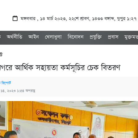
মঙ্গলবার , ১৪ মার্চ ২০২৩, ২২শে শ্রাবণ, ১৪৩৩ বঙ্গাব্দ, দুপুর ১:২৭
ক
অর্থনীতি
আইন
খেলাধুলা
বিনোদন
প্রযুক্তি
প্রবাস
মুক্তম
েট
গরে আর্থিক সহায়তা কর্মসূচির চেক বিতরণ
ক রিপোর্ট
্চ ১৪, ২০২৩ ১:৫৪ অপরাহ্ণ