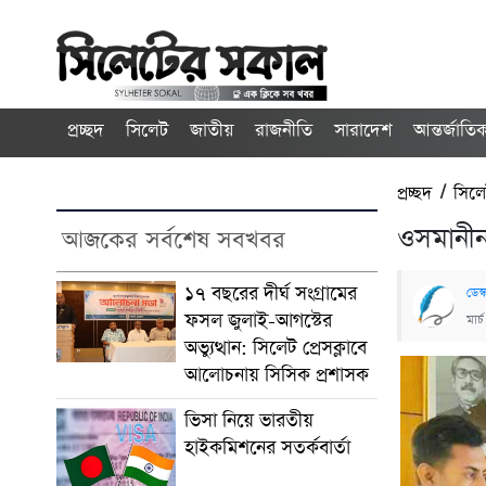
প্রচ্ছদ
সিলেট
জাতীয়
রাজনীতি
সারাদেশ
আন্তর্জাতি
প্রচ্ছদ
/
সিল
ওসমানীন
আজকের সর্বশেষ সবখবর
১৭ বছরের দীর্ঘ সংগ্রামের
ডেস্
ফসল জুলাই-আগস্টের
মার
অভ্যুত্থান: সিলেট প্রেসক্লাবে
আলোচনায় সিসিক প্রশাসক
ভিসা নিয়ে ভারতীয়
হাইকমিশনের সতর্কবার্তা