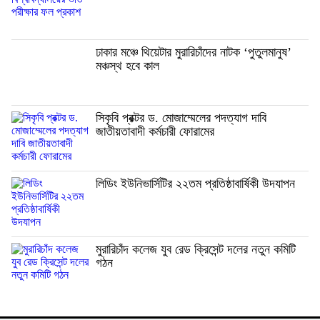
ঢাকার মঞ্চে থিয়েটার মুরারিচাঁদের নাটক ‘পুতুলমানুষ’
মঞ্চস্থ হবে কাল
সিকৃবি প্রক্টর ড. মোজাম্মেলের পদত্যাগ দাবি
জাতীয়তাবাদী কর্মচারী ফোরামের
লিডিং ইউনিভার্সিটির ২২তম প্রতিষ্ঠাবার্ষিকী উদযাপন
মুরারিচাঁদ কলেজ যুব রেড ক্রিসেন্ট দলের নতুন কমিটি
গঠন