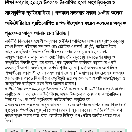
শিক্ষা সপ্তাহ ২০২৩ উপলক্ষে উদযাপিত হলো সহপাঠ্যক্রম ও
সাংস্কৃতিক প্রতিযোগিতা। গতকাল মঙ্গলবার সকাল ১০টায় কলেজ
অডিটোরিয়ামে প্রতিযোগিতার শুভ উদ্বোধন করেন কলেজের অধ্যক্ষ
প্রফেসর আবুল আনাম মোঃ রিয়াজ।
অর্থনীতি বিভাগের সহযোগী অধ্যাপক ফৌজিয়া আজিজের সঞ্চালনায় স্বাগত বক্তব্য
রাখেন শিক্ষক পরিষদের সম্পাদক মোঃ তৌফিক এজদানী চৌধুরী, প্রতিযোগিতার
আহবায়ক ইতিহাস বিভাগের বিভাগীয় প্রধান প্রফেসর নূরে ফারহানা বেগম।
অধ্যক্ষ প্রফেসর আবুল আনাম মো: রিয়াজ তাঁর বক্তব্যে বাংলাদেশের সাম্য ও
সম্প্রীতির বিষয়টি তুলে ধরে বলেন, ‘সহপাঠ্যক্রমিক কার্যক্রম পড়ালেখার একটি
গুরুত্বপূর্ণ অংশ। একটি ছাড়া অপরটি পূর্ণাঙ্গ হয় না। এই কার্যক্রমে অংশ নিলে
শিক্ষার্থীদের বিপথগামী হওয়ার সম্ভাবনা থাকে না।’ অসাম্প্রদায়িক চেতনার বঙ্গবন্ধুর
সোনার বাংলা গড়তে শিক্ষার্থীদের শ্রেণিমুখী হয়ে পড়াশোনার পাশাপাশি সহপাঠ্যক্রম ও
সাংস্কৃতিক কার্যক্রমে অংশ নিতে আহবান জানান।
জাতীয় শিক্ষা সপ্তাহ-২০২৩ উপলক্ষে এমসি কলেজে মোট ১৬টি বিষয়ে প্রতিযোগিতা
অনুষ্ঠিত হয়। কলেজের অডিটোরিয়াম, সমাজ বিজ্ঞানের ২০১নং কক্ষ ও মনোবিজ্ঞান
বিভাগের ২০২নং স্মার্ট শ্রেণিকক্ষে প্রতিযোগিতা অনুষ্ঠিত হয়।
এসময় অধ্যক্ষ প্রফেসর আবুল আনাম মো: রিয়াজ এই প্রতিযোগিতায় অংশগ্রহণকারী
প্রত্যেক শিক্ষার্থীদের পুরস্কার দেওয়ার ঘোষণা প্রদান করেন। প্রতিযোগিতায় যারা
প্রথম স্থান অর্জন করে, তারা পরবর্তীতে বিভিন্ন ধাপ পেরিয়ে জাতীয় পর্যায়ে অংশ
নিবে।
আটক
ঈদ
এমসি কলেজ
খেলাধুলা
দুর্ঘটনা
দোয়া মাহফিল