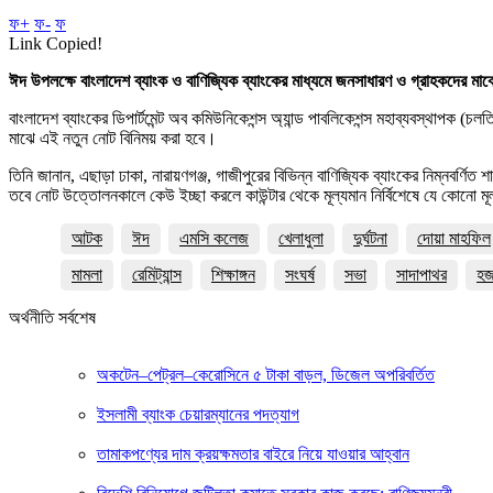
ফ+
ফ-
ফ
Link Copied!
ঈদ উপলক্ষে বাংলাদেশ ব্যাংক ও বাণিজ্যিক ব্যাংকের মাধ্যমে জনসাধারণ ও গ্রাহকদের মাঝ
বাংলাদেশ ব্যাংকের ডিপার্টমেন্ট অব কমিউনিকেশন্স অ্যান্ড পাবলিকেশন্স মহাব্যবস্থাপক 
মাঝে এই নতুন নোট বিনিময় করা হবে।
তিনি জানান, এছাড়া ঢাকা, নারায়ণগঞ্জ, গাজীপুরের বিভিন্ন বাণিজ্যিক ব্যাংকের নিম্নবর
তবে নোট উত্তোলনকালে কেউ ইচ্ছা করলে কাউন্টার থেকে মূল্যমান নির্বিশেষে যে কোনো মূ
আটক
ঈদ
এমসি কলেজ
খেলাধুলা
দুর্ঘটনা
দোয়া মাহফিল
মামলা
রেমিট্যান্স
শিক্ষাঙ্গন
সংঘর্ষ
সভা
সাদাপাথর
হ
অর্থনীতি সর্বশেষ
অকটেন–পেট্রল–কেরোসিনে ৫ টাকা বাড়ল, ডিজেল অপরিবর্তিত
ইসলামী ব্যাংক চেয়ারম্যানের পদত্যাগ
তামাকপণ্যের দাম ক্রয়ক্ষমতার বাইরে নিয়ে যাওয়ার আহ্বান