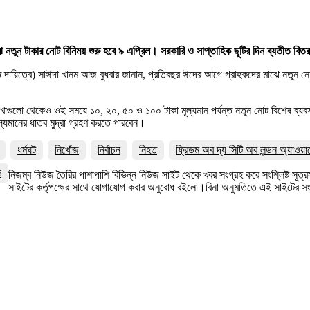
ে নতুন টাকার নোট বিনিময় শুরু হবে ৯ এপ্রিল। সরকারি ও সাপ্তাহিক ছুটির দিন ব্যতীত বিত
(চলতি দায়িত্বে) সাঈদা খানম আজ বুধবার জানান, প্রতিবছর ঈদের আগে গ্রাহকদের মাঝে নতুন 
্ণিত শাখাগুলো থেকেও ওই সময়ে ১০, ২০, ৫০ ও ১০০ টাকা মূল্যমান পর্যন্ত নতুন নোট বিশেষ 
ল্যমানের ধাতব মুদ্রা গ্রহণ করতে পারবেন।
ধর্মঘট
নিখোঁজ
নির্বাচন
নিহত
ফ্রিডম অব দ্য সিটি অব লন্ডন অ্যাওয়া
জ
নিজম্ব নিউজ তৈরির পাশাপাশি বিভিন্ন নিউজ সাইট থেকে খবর সংগ্রহ করে সংশ্লিষ্ট সূ
সাইটের কর্তৃপক্ষের সাথে যোগাযোগ করার অনুরোধ রইলো।বিনা অনুমতিতে এই সাইটের 