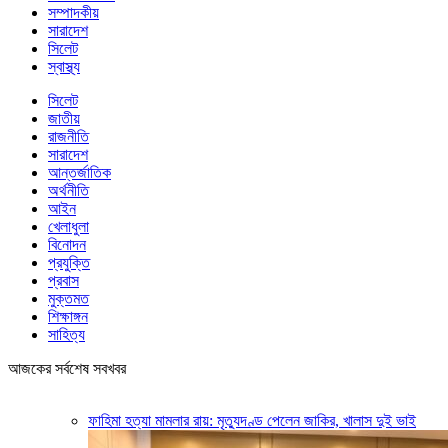
সম্পাদকীয়
সারাদেশ
সিলেট
স্বাস্থ্য
সিলেট
জাতীয়
রাজনীতি
সারাদেশ
আন্তর্জাতিক
অর্থনীতি
আইন
খেলাধুলা
বিনোদন
প্রযুক্তি
প্রবাস
মুক্তমত
শিক্ষাঙ্গন
সাহিত্য
আজকের সর্বশেষ সবখবর
ফাহিমা হত্যা মামলার রায়: মৃত্যুদণ্ড পেলেন জাকির, খালাস দুই ভাই