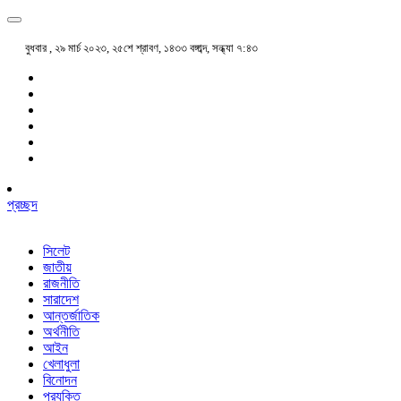
বুধবার , ২৯ মার্চ ২০২৩, ২৫শে শ্রাবণ, ১৪৩৩ বঙ্গাব্দ, সন্ধ্যা ৭:৪৩
প্রচ্ছদ
সিলেট
জাতীয়
রাজনীতি
সারাদেশ
আন্তর্জাতিক
অর্থনীতি
আইন
খেলাধুলা
বিনোদন
প্রযুক্তি