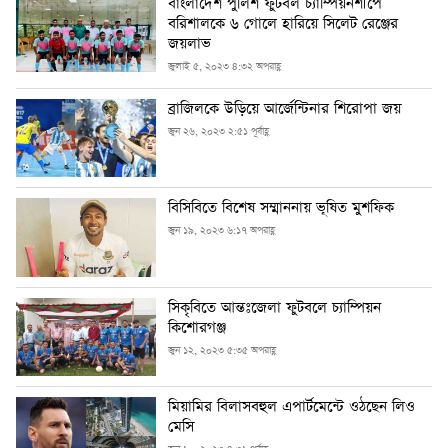
বাংলাদেশ পুলিশ ফুটবল চ্যাম্পিয়নশীপে
বরিশালকে ৬ গোলে হারিয়ে সিলেট রেঞ্জের
জয়লাভ
জুলাই ৫, ২০২৩ ৪:৩২ অপরাহ্ণ
ব্রাজিলকে উড়িয়ে আর্জেন্টিনার শিরোপা জয়
জুন ২৬, ২০২৩ ২:৫১ পূর্বাহ্ণ
বিসিবিতে বিশেষ সম্মাননায় ভূষিত মুশফিক
জুন ১৯, ২০২৩ ৬:১৭ অপরাহ্ণ
সিকৃবিতে আন্তঃজেলা ফুটবলে চ্যাম্পিয়ন
কিশোরগঞ্জ
জুন ১২, ২০২৩ ৫:৩৫ অপরাহ্ণ
মিয়ামির বিলাসবহুল এপার্টমেন্টে ওঠছেন লিও
মেসি