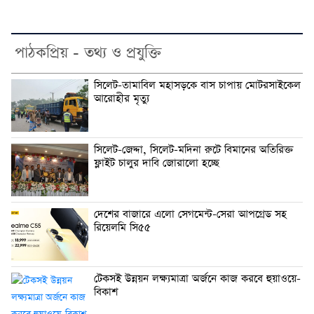
পাঠকপ্রিয় - তথ্য ও প্রযুক্তি
সিলেট-তামাবিল মহাসড়কে বাস চাপায় মোটরসাইকেল
আরোহীর মৃত্যু
সিলেট-জেদ্দা, সিলেট-মদিনা রুটে বিমানের অতিরিক্ত
ফ্লাইট চালুর দাবি জোরালো হচ্ছে
দেশের বাজারে এলো সেগমেন্ট-সেরা আপগ্রেড সহ
রিয়েলমি সি৫৫
টেকসই উন্নয়ন লক্ষ্যমাত্রা অর্জনে কাজ করবে হুয়াওয়ে-
বিকাশ