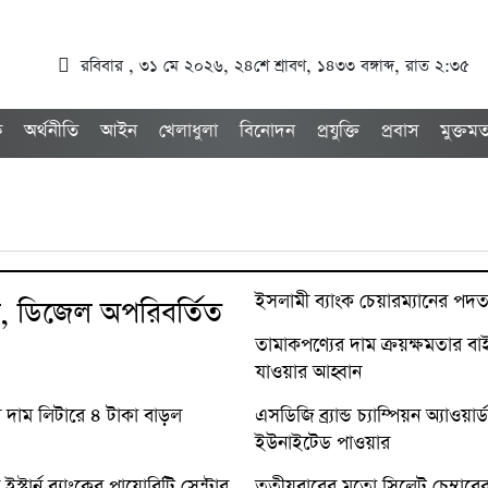
রবিবার , ৩১ মে ২০২৬, ২৪শে শ্রাবণ, ১৪৩৩ বঙ্গাব্দ, রাত ২:৩৫
ক
অর্থনীতি
আইন
খেলাধুলা
বিনোদন
প্রযুক্তি
প্রবাস
মুক্তম
ইসলামী ব্যাংক চেয়ারম্যানের পদত্
, ডিজেল অপরিবর্তিত
তামাকপণ্যের দাম ক্রয়ক্ষমতার বাই
যাওয়ার আহ্বান
 দাম লিটারে ৪ টাকা বাড়ল
এসডিজি ব্র্যান্ড চ্যাম্পিয়ন অ্যাওয়ার
ইউনাইটেড পাওয়ার
্টার্ন ব্যাংকের প্রায়োরিটি সেন্টার
তৃতীয়বারের মতো সিলেট চেম্বার