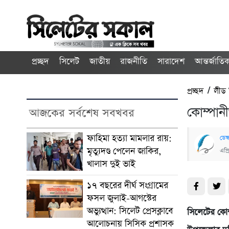
প্রচ্ছদ
সিলেট
জাতীয়
রাজনীতি
সারাদেশ
আন্তর্জাতি
প্রচ্ছদ
/
লীড
কোম্পান
আজকের সর্বশেষ সবখবর
ফাহিমা হত্যা মামলার রায়:
ডেস্
মৃত্যুদণ্ড পেলেন জাকির,
এপ্
খালাস দুই ভাই
১৭ বছরের দীর্ঘ সংগ্রামের
ফসল জুলাই-আগস্টের
অভ্যুত্থান: সিলেট প্রেসক্লাবে
সিলেটের কোম
আলোচনায় সিসিক প্রশাসক