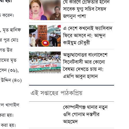
রা হয়।
যে কারণে গ্রেফতার হলেন
সাবেক যুগ্ম সচিব সৈয়দ
িত করেন।
জগলুল পাশা
এ দেশে কখনোই ফ্যাসিবাদ
 মৃত হানিফ
ফিরে আসবে না: আব্দুল
 পুত্র মোঃ
কাইয়ুম চৌধুরী
দৌলত উর
অভ্যুত্থানোত্তর বাংলাদেশে
্রামের মৃত
সিলেটবাসী আর কোনো
বৈষম্য দেখতে চায় না:
োসেন (৩৬),
এমপি আবুল হাসান
 উদ্দিন (৪০)
এই সপ্তাহের পাঠকপ্রিয়
 দল খাগাইল
কোম্পানীগঞ্জ থানার নতুন
ওসি গোলাম দস্তগীর
রা হয়।
আহমেদ
 করা হয়।