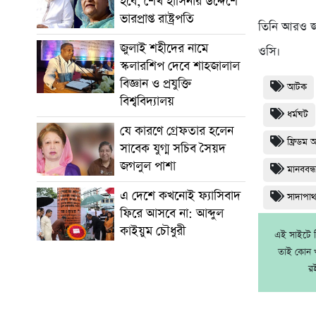
হবে, শেখ হাসিনার উদ্দেশে
ভারপ্রাপ্ত রাষ্ট্রপতি
তিনি আরও জা
জুলাই শহীদের নামে
ওসি।
স্কলারশিপ দেবে শাহজালাল
বিজ্ঞান ও প্রযুক্তি
আটক
বিশ্ববিদ্যালয়
ধর্মঘট
যে কারণে গ্রেফতার হলেন
ফ্রিডম 
সাবেক যুগ্ম সচিব সৈয়দ
জগলুল পাশা
মানববন্
এ দেশে কখনোই ফ্যাসিবাদ
সাদাপা
ফিরে আসবে না: আব্দুল
কাইয়ুম চৌধুরী
এই সাইটে নি
তাই কোন খ
র