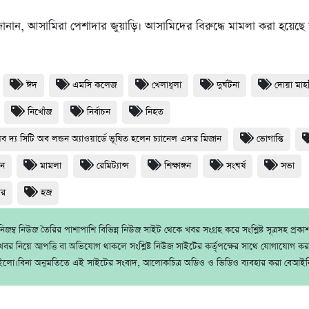
নান, আসামিরা পেশাদার জুয়াড়ি। আসামিদের বিরুদ্ধে মামলা করা হয়েছে
ঈদ
এমসি কলেজ
খেলাধুলা
দুর্ঘটনা
দোয়া মা
নিখোঁজ
নির্বাচন
নিহত
অব দ্য সিটি অব লন্ডন অ্যাওয়ার্ডে ভূষিত হলেন চ্যানেল এস'র মিজান
ভোগান্তি
ধন
মামলা
রেমিট্যান্স
শিক্ষাঙ্গন
সংঘর্ষ
সভা
থর
হজ
জম্ব নিউজ তৈরির পাশাপাশি বিভিন্ন নিউজ সাইট থেকে খবর সংগ্রহ করে সংশ্লিষ্ট সূত্রসহ প্রক
বর নিয়ে আপত্তি বা অভিযোগ থাকলে সংশ্লিষ্ট নিউজ সাইটের কর্তৃপক্ষের সাথে যোগাযোগ ক
ইলো।বিনা অনুমতিতে এই সাইটের সংবাদ, আলোকচিত্র অডিও ও ভিডিও ব্যবহার করা বেআইন