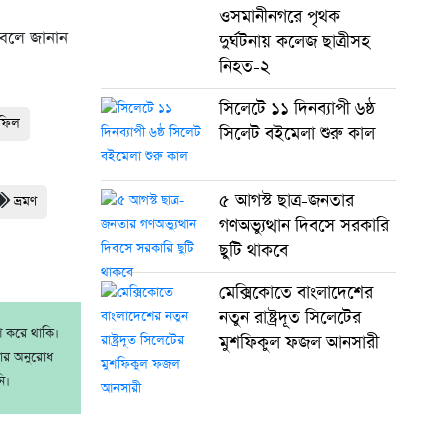
ওসমানীনগরে পৃথক
 বলে জানান
দুর্ঘটনায় কলেজ ছাত্রীসহ
নিহত-২
সিলেটে ১১ দিনব্যাপী ৬ষ্ঠ
হফিল
সিলেট বইমেলা শুরু কাল
৫ আগস্ট ছাত্র-জনতার
ভ্রমণ
গণঅভ্যুত্থান দিবসে সরকারি
ছুটি থাকবে
মেক্সিকোতে বাংলাদেশের
নতুন রাষ্ট্রদূত সিলেটের
াশ করে থাকি।
মুশফিকুল ফজল আনসারী
রার অনুরোধ
ি।