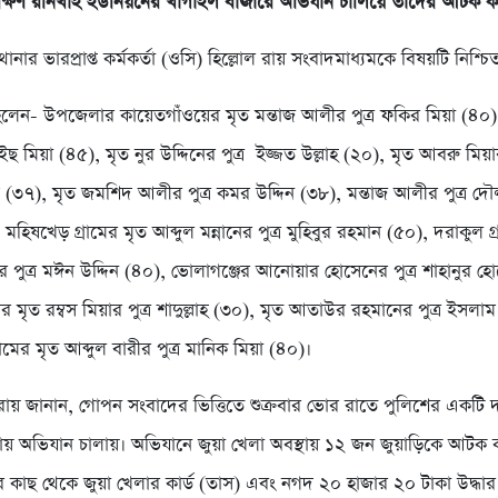
্ষিণ রনিখাই ইউনিয়নের খাগাইল বাজারে অভিযান চালিয়ে তাদের আটক ক
 থানার ভারপ্রাপ্ত কর্মকর্তা (ওসি) হিল্লোল রায় সংবাদমাধ্যমকে বিষয়টি নিশ্চ
েন- উপজেলার কায়েতগাঁওয়ের মৃত মন্তাজ আলীর পুত্র ফকির মিয়া (৪০),
ইছ মিয়া (৪৫), মৃত নুর উদ্দিনের পুত্র ইজ্জত উল্লাহ (২০), মৃত আবরু মিয়ার
(৩৭), মৃত জমশিদ আলীর পুত্র কমর উদ্দিন (৩৮), মন্তাজ আলীর পুত্র 
মহিষখেড় গ্রামের মৃত আব্দুল মন্নানের পুত্র মুহিবুর রহমান (৫০), দরাকুল গ
পুত্র মঈন উদ্দিন (৪০), ভোলাগঞ্জের আনোয়ার হোসেনের পুত্র শাহানুর হ
ের মৃত রম্বস মিয়ার পুত্র শাদুল্লাহ (৩০), মৃত আতাউর রহমানের পুত্র ইসলাম
রামের মৃত আব্দুল বারীর পুত্র মানিক মিয়া (৪০)।
 রায় জানান, গোপন সংবাদের ভিত্তিতে শুক্রবার ভোর রাতে পুলিশের একটি
য় অভিযান চালায়। অভিযানে জুয়া খেলা অবস্থায় ১২ জন জুয়াড়িকে আটক ক
কাছ থেকে জুয়া খেলার কার্ড (তাস) এবং নগদ ২০ হাজার ২০ টাকা উদ্ধার