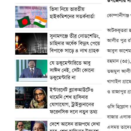
উপজেলার দক
ভিসা নিয়ে ভারতীয়
কোম্পানীগঞ্জ
হাইকমিশনের সতর্কবার্তা
আটককৃতরা হল
সুনামগঞ্জে তীব্র লোডশেডিং,
আলীর পুত্র র
চাহিদার অর্ধেক বিদ্যুৎ পেয়ে
বিপাকে সাড়ে ৪ লাখ গ্রাহক
আবুল কাশেম 
রহমান (৩৫), 
যে ডকুমেন্টারিতে আবু
সাঈদ নেই, সেটা কোনো
তজমুল আলীর 
ডকুমেন্টারি না
খাগাইল গ্রাম
ইন্টারনেট ব্ল্যাকআউটেও
ও রাজাপুর গ্
থামেনি শেখ হাসিনার
যোগাযোগ, ট্রাইব্যুনালের
ওসি হিল্লোল
ফরেনসিক দলে নতুন তথ্য
বাজার এলাকা
দেশে আসেন রাজপথে দেখা
এসময় তাদের 