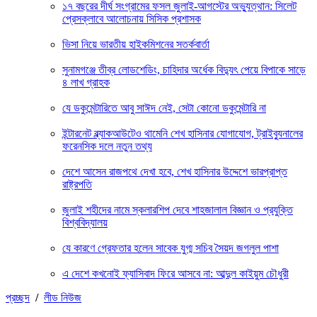
১৭ বছরের দীর্ঘ সংগ্রামের ফসল জুলাই-আগস্টের অভ্যুত্থান: সিলেট
প্রেসক্লাবে আলোচনায় সিসিক প্রশাসক
ভিসা নিয়ে ভারতীয় হাইকমিশনের সতর্কবার্তা
সুনামগঞ্জে তীব্র লোডশেডিং, চাহিদার অর্ধেক বিদ্যুৎ পেয়ে বিপাকে সাড়ে
৪ লাখ গ্রাহক
যে ডকুমেন্টারিতে আবু সাঈদ নেই, সেটা কোনো ডকুমেন্টারি না
ইন্টারনেট ব্ল্যাকআউটেও থামেনি শেখ হাসিনার যোগাযোগ, ট্রাইব্যুনালের
ফরেনসিক দলে নতুন তথ্য
দেশে আসেন রাজপথে দেখা হবে, শেখ হাসিনার উদ্দেশে ভারপ্রাপ্ত
রাষ্ট্রপতি
জুলাই শহীদের নামে স্কলারশিপ দেবে শাহজালাল বিজ্ঞান ও প্রযুক্তি
বিশ্ববিদ্যালয়
যে কারণে গ্রেফতার হলেন সাবেক যুগ্ম সচিব সৈয়দ জগলুল পাশা
এ দেশে কখনোই ফ্যাসিবাদ ফিরে আসবে না: আব্দুল কাইয়ুম চৌধুরী
প্রচ্ছদ
/
লীড নিউজ