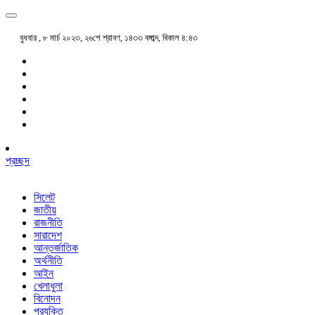
বুধবার , ৮ মার্চ ২০২৩, ২৬শে শ্রাবণ, ১৪৩৩ বঙ্গাব্দ, বিকাল ৪:৪৩
প্রচ্ছদ
সিলেট
জাতীয়
রাজনীতি
সারাদেশ
আন্তর্জাতিক
অর্থনীতি
আইন
খেলাধুলা
বিনোদন
প্রযুক্তি