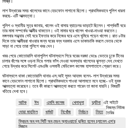
মিস্ত্রি।
লাশ উদ্ধারের সময় খালেদের কানে হেডফোন লাগানো ছিলো। প্রাথমিকভাবে পুলিশ ধারনা
করছে- এটি আত্মহত্যা।
পুলিশ ও স্থানীয় সূত্র জানায়, খালেদ ওই বাসায় ব্যাচেলর ভাড়াটে ছিলেন। পার্শ্ববর্তী ঘরে
তার মামা সম্পর্কের আত্মীয় থাকতেন। ওই মামার ঘরে খালেদ খাওয়া-দাওয়া করতেন।
মঙ্গলবার সন্ধ্যায় সেই ঘরে ইফতার করে নিজের ঘরে এসে ঘুমিয়ে পড়েন খালেদ। রাত ৮টার
দিকে তার আত্মীয়রা খাওয়ার জন্য ঘরের বন্ধ দরকায় এসে ডাকাডাকি করলে ভেতর থেকে
সাড়া না পেয়ে তারা পুলিশে খবর দেন।
খবর পেয়ে কোতোয়ালি থানাপুলিশ ঘটনাস্থলে গিয়ে ঘরের দরজা ভেঙে ভেতরে ঢুকে টিনের
চালার বাঁশের সঙ্গে ওড়না দিয়ে গলায় ফাঁস দেওয়া অবস্থায় খালেদের ঝুলন্ত দেহ দেখতে
পেয়ে উদ্ধার করে সিলেট এমএজি ওসমানী মেডিকেল কলেজ হাসপাতালে প্রেরণ করে।
ঘটনাস্থলে থাকা কোতোয়ালি থানার এস.আই সুমন আহমদ বলেন- লাশ উদ্ধারের সময়
কানে হেডফোন লাগানো ছিলো। প্রাথমিকভাবে পাওয়া আলামতে মনে হচ্ছে- ওই যুবক
আত্মহত্যা করেছেন। তবে কী কারণে আত্মহত্যা করতে পারেন তা জানা যায়নি। বিষয়টি
খতিয়ে দেখা হবে।
আটক
ঈদ
এমসি কলেজ
খেলাধুলা
দুর্ঘটনা
এই সাইটে
নিজম্ব নিউজ
দোয়া মাহফিল
ধর্মঘট
নিখোঁজ
নির্বাচন
নিহত
তৈরির
ফ্রিডম অব দ্য সিটি অব লন্ডন অ্যাওয়ার্ডে ভূষিত হলেন চ্যানেল এস'র
মিজান