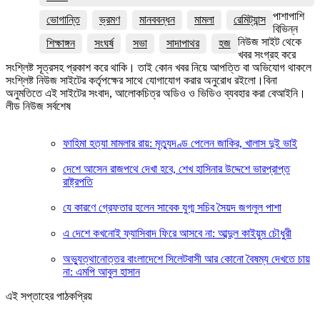
পাশাপাশি
ভোগান্তি
ভ্রমণ
মানববন্ধন
মামলা
রেমিট্যান্স
বিভিন্ন
নিউজ সাইট থেকে
শিক্ষাঙ্গন
সংঘর্ষ
সভা
সাদাপাথর
হজ
খবর সংগ্রহ করে
সংশ্লিষ্ট সূত্রসহ প্রকাশ করে থাকি। তাই কোন খবর নিয়ে আপত্তি বা অভিযোগ থাকলে
সংশ্লিষ্ট নিউজ সাইটের কর্তৃপক্ষের সাথে যোগাযোগ করার অনুরোধ রইলো।বিনা
অনুমতিতে এই সাইটের সংবাদ, আলোকচিত্র অডিও ও ভিডিও ব্যবহার করা বেআইনি।
লীড নিউজ সর্বশেষ
ফাহিমা হত্যা মামলার রায়: মৃত্যুদণ্ড পেলেন জাকির, খালাস দুই ভাই
দেশে আসেন রাজপথে দেখা হবে, শেখ হাসিনার উদ্দেশে ভারপ্রাপ্ত
রাষ্ট্রপতি
যে কারণে গ্রেফতার হলেন সাবেক যুগ্ম সচিব সৈয়দ জগলুল পাশা
এ দেশে কখনোই ফ্যাসিবাদ ফিরে আসবে না: আব্দুল কাইয়ুম চৌধুরী
অভ্যুত্থানোত্তর বাংলাদেশে সিলেটবাসী আর কোনো বৈষম্য দেখতে চায়
না: এমপি আবুল হাসান
এই সপ্তাহের পাঠকপ্রিয়