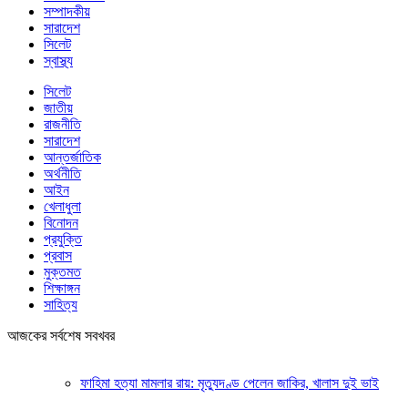
সম্পাদকীয়
সারাদেশ
সিলেট
স্বাস্থ্য
সিলেট
জাতীয়
রাজনীতি
সারাদেশ
আন্তর্জাতিক
অর্থনীতি
আইন
খেলাধুলা
বিনোদন
প্রযুক্তি
প্রবাস
মুক্তমত
শিক্ষাঙ্গন
সাহিত্য
আজকের সর্বশেষ সবখবর
ফাহিমা হত্যা মামলার রায়: মৃত্যুদণ্ড পেলেন জাকির, খালাস দুই ভাই